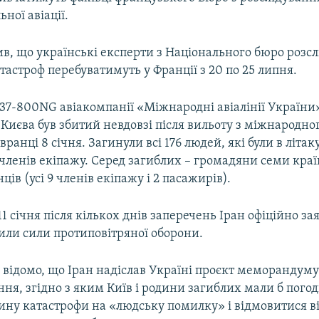
ної авіації.
в, що українські експерти з Національного бюро розс
тастроф перебуватимуть у Франції з 20 по 25 липня.
737-800NG авіакомпанії «Міжнародні авіалінії України
 Києва був збитий невдовзі після вильоту з міжнародно
вранці 8 січня. Загинули всі 176 людей, які були в літаку
 членів екіпажу. Серед загиблих – громадяни семи краї
нців (усі 9 членів екіпажу і 2 пасажирів).
1 січня після кількох днів заперечень Іран офіційно за
или сили протиповітряної оборони.
 відомо, що Іран надіслав Україні проєкт меморандуму
ня, згідно з яким Київ і родини загиблих мали б пого
ину катастрофи на «людську помилку» і відмовитися в