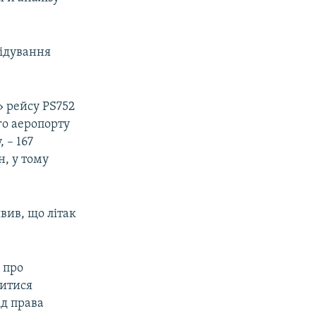
лідування
» рейсу PS752
го аеропорту
, – 167
н, у тому
явив, що літак
 про
дитися
ід права