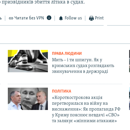
 призвідників збиття літака в судах.
ь
Читати без VPN
Follow us
Print
ПРАВА ЛЮДИНИ
Мить – і ти шпигун. Як у
кримських судах розглядають
звинувачення в держзраді
ПОЛІТИКА
«Короткострокова акція
перетворилася на війну на
виснаження»: Як пропаганда РФ
у Криму пояснює невдачі «СВО»
та залякує «мінними атаками»