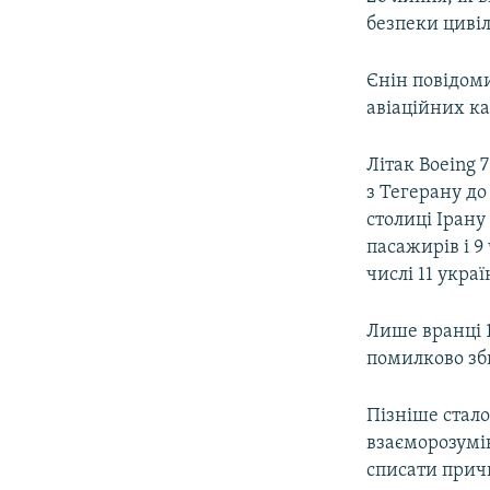
безпеки цивіль
Єнін повідоми
авіаційних ка
Літак Boeing 
з Тегерану до
столиці Ірану 
пасажирів і 9
числі 11 украї
Лише вранці 1
помилково зб
Пізніше стало
взаєморозумін
списати прич