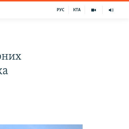
РУС
КТА
рних
ка