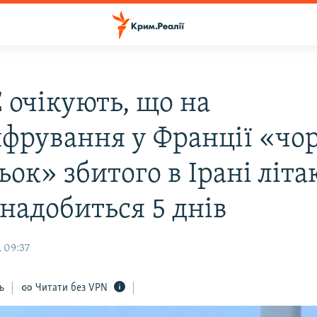
 очікують, що на
фрування у Франції «чо
ок» збитого в Ірані літа
надобиться 5 днів
 09:37
ь
Читати без VPN