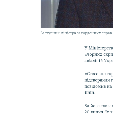
Заступник міністра закордонних справ
У Міністерст
«чорних скри
авіаліній Укр
«Стосовно ск
підтвердили г
повідомив на
Єнін
.
За його слова
20 липня, їх 