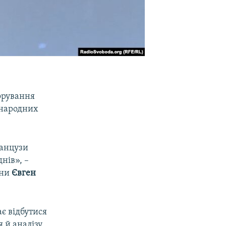
фрування
жнародних
ранцузи
нів», –
їни
Євген
ає відбутися
 й аналізу