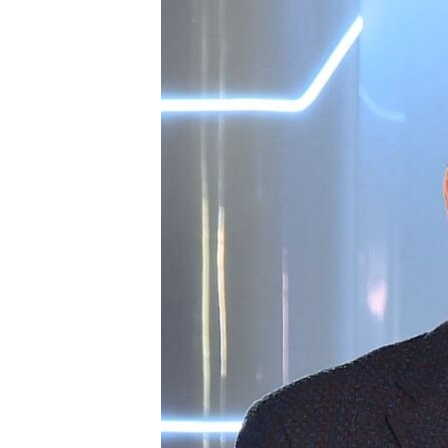
ВІДЕОУРОКИ «ELIFBE»
СВІДЧЕННЯ ОКУПАЦІЇ
УКРАЇНСЬКА ПРОБЛЕМА КРИМУ
ІНФОГРАФІКА