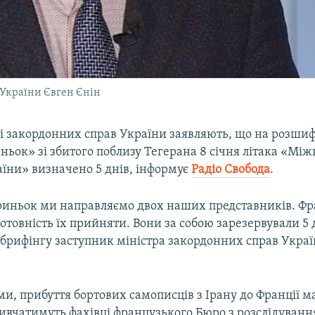
 України Євген Єнін
ві закордонних справ України заявляють, що на розши
ньок» зі збитого поблизу Тегерана 8 січня літака «Мі
аїни» визначено 5 днів, інформує
Радіо Свобода
.
риньок ми направляємо двох наших представників. Ф
отовність їх прийняти. Вони за собою зарезервували 5 д
 брифінгу заступник міністра закордонних справ Укра
ми, прибуття бортових самописців з Ірану до Франції м
вивчатимуть фахівці французького Бюро з розслідування