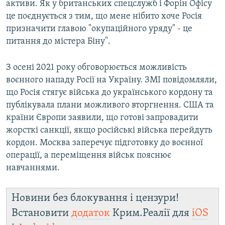
активи. Як у британських спецслужб і Форін Офісу
це поєднується з тим, що мене нібито хоче Росія
призначити главою "окупаційного уряду" - це
питання до містера Біну".
З осені 2021 року обговорюється можливість
воєнного нападу Росії на Україну. ЗМІ повідомляли,
що Росія стягує війська до українського кордону та
публікувала плани можливого вторгнення. США та
країни Європи заявили, що готові запровадити
жорсткі санкції, якщо російські війська перейдуть
кордон. Москва заперечує підготовку до воєнної
операції, а переміщення військ пояснює
навчаннями.
Новини без блокування і цензури!
Встановити
додаток
Крим.Реалії для
iOS