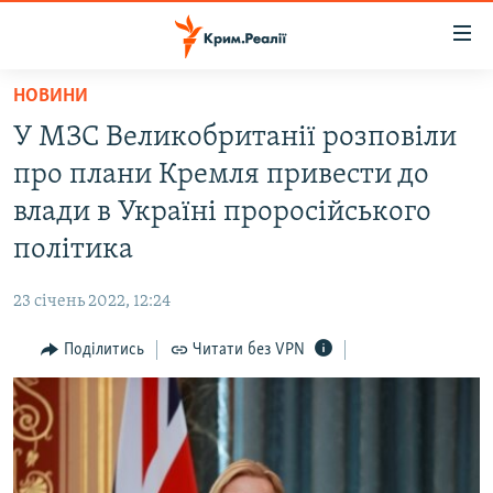
Доступність
посилання
Перейти
НОВИНИ
до
НОВИНИ
У МЗС Великобританії розповіли
основного
ВОДА.КРИМ
матеріалу
про плани Кремля привести до
ВІДЕО ТА ФОТО
Перейти
влади в Україні проросійського
до
ПОЛІТИКА
політика
основної
БЛОГИ
навігації
23 січень 2022, 12:24
Перейти
ПОГЛЯД
до
Поділитись
Читати без VPN
ІНТЕРВ'Ю
пошуку
ВСЕ ЗА ДЕНЬ
СПЕЦПРОЕКТИ
ЯК ОБІЙТИ БЛОКУВАННЯ
ДЕПОРТАЦІЯ