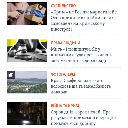
СУСПІЛЬСТВО
«Крим – не Росія»: маркетплейс
Ozon припинив прийом нових
замовлень на Кримському
півострові
ПРАВА ЛЮДИНИ
Мить – і ти шпигун. Як у
кримських судах розглядають
звинувачення в держзраді
ФОТОГАЛЕРЕЇ
Краса Сімферопольського
водосховища та занедбаність
довкола
ВІЙНА ТА КРИМ
Сорок днів, сорок ночей. Про
результати кримської операції з
примусу Росії до миру