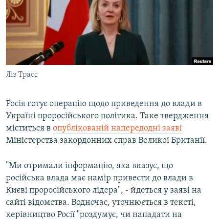
ВІДЕОУРОКИ «ELIFBE»
Русский
СВІДЧЕННЯ ОКУПАЦІЇ
Qırımtatar
УКРАЇНСЬКА ПРОБЛЕМА КРИМУ
ДОЛУЧАЙСЯ!
ІНФОГРАФІКА
Ліз Трасс
Росія готує операцію щодо приведення до влади в
Усі сайти RFE/RL
Україні проросійського політика. Таке твердження
міститься в
опублікованій напередодні заяві
Міністерства закордонних справ Великої Британії.
"Ми отримали інформацію, яка вказує, що
російська влада має намір привести до влади в
Києві проросійського лідера", - йдеться у заяві на
сайті відомства. Водночас, уточнюється в тексті,
керівництво Росії "роздумує, чи нападати на