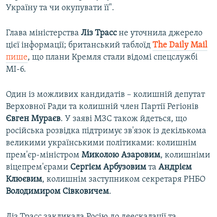
Україну та чи окупувати її".
Глава міністерства
Ліз Трасс
не уточнила джерело
цієї інформації; британський таблоїд
The Daily Mail
пише
, що плани Кремля стали відомі спецслужбі
МІ-6.
Один із можливих кандидатів – колишній депутат
Верховної Ради та колишній член Партії Регіонів
Євген Мураєв
. У заяві МЗС також йдеться, що
російська розвідка підтримує зв'язок із декількома
великими українськими політиками: колишнім
прем'єр-міністром
Миколою Азаровим
, колишніми
віцепрем'єрами
Сергієм Арбузовим
та
Андрієм
Клюєвим
, колишнім заступником секретаря РНБО
Володимиром Сівковичем
.
Ліз Трасс закликала Росію до деескалації та