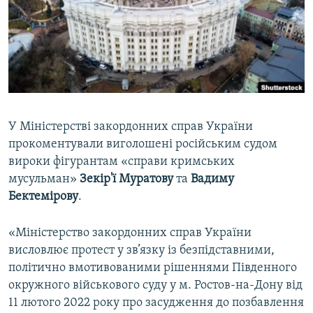
ВІДЕОУРОКИ «ELIFBE»
Русский
СВІДЧЕННЯ ОКУПАЦІЇ
Qırımtatar
УКРАЇНСЬКА ПРОБЛЕМА КРИМУ
ДОЛУЧАЙСЯ!
ІНФОГРАФІКА
У Міністерстві закордонних справ України
прокоментували виголошені російським судом
Усі сайти RFE/RL
вироки фігурантам «справи кримських
мусульман»
Зекір'ї Муратову
та
Вадиму
Бектемірову
.
«Міністерство закордонних справ України
висловлює протест у зв’язку із безпідставними,
політично вмотивованими рішеннями Південного
окружного військового суду у м. Ростов-на-Дону від
11 лютого 2022 року про засудження до позбавлення