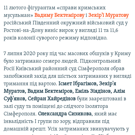
11 лютого фігурантам «справи кримських
мусульман»
Вадиму Бектемірову
і
Зекір'ї Муратову
російський Південний окружний військовий суд у
Ростові-на-Дону виніс вирок у вигляді 11 та 11,6
років колонії суворого режиму відповідно.
7 липня 2020 року під час масових обшуків у Криму
було затримано семеро людей. Підконтрольний
Росії Київський районний суд Сімферополя обрав
запобіжний захід для шістьох затриманих у вигляді
тримання під вартою.
Ісмет Ібрагімов, Зекір'я
Муратов, Вадим Бектеміров, Еміль Зіядінов, Алім
Суф'янов, Сейран Хайредінов
були заарештовані в
залі суду та поміщені до слідчого ізолятора
Сімферополя.
Олександра Сизикова
, який має
інвалідність І групи по зору, відправили під
домашній арешт. Усіх затриманих звинувачують у