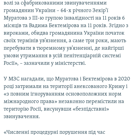
волі за сфабрикованими звинуваченнями
громадянин України – 64-х річного Зекір’ї
Муратова з III-ю групою інвалідності на 11 років 6
місяців та Вадима Бектемірова на 11 років. Згідно з
вироками, обидва громадянина України початок
своїх термінів ув’язнення, а саме три роки, мають
перебувати в тюремному ув’язненні, де найгірші
умови утримання в усій пенітенціарній системі
Росії», – зазначили у міністерстві.
У МЗС нагадали, що Муратова і Бектемірова в 2020
році затримали на території анексованого Криму і
«з повним ігноруванням основоположних норм
міжнародного права» незаконно перемістили на
територію Росії, висунувши «безпідставні»
звинувачення.
«Численні процедурні порушення під час