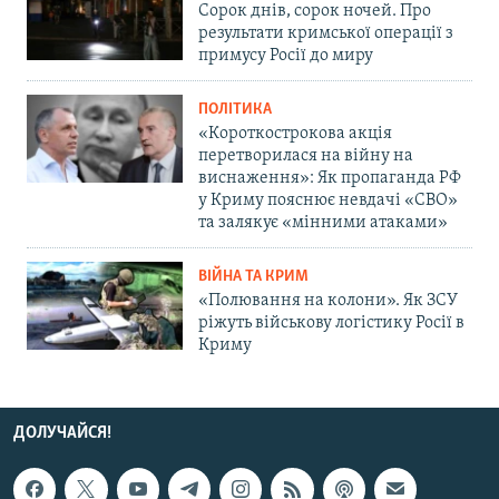
Сорок днів, сорок ночей. Про
результати кримської операції з
примусу Росії до миру
ПОЛІТИКА
«Короткострокова акція
перетворилася на війну на
виснаження»: Як пропаганда РФ
у Криму пояснює невдачі «СВО»
та залякує «мінними атаками»
ВІЙНА ТА КРИМ
«Полювання на колони». Як ЗСУ
ріжуть військову логістику Росії в
Криму
ДОЛУЧАЙСЯ!