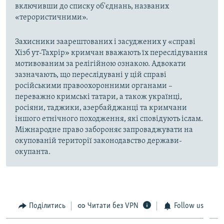
включивши до списку об'єднань, названих
«терористичними».
Захисники заарештованих і засуджених у «справі
Хізб ут-Тахрір» кримчан вважають їх переслідування
мотивованим за релігійною ознакою. Адвокати
зазначають, що переслідувані у цій справі
російськими правоохоронними органами –
переважно кримські татари, а також українці,
росіяни, таджики, азербайджанці та кримчани
іншого етнічного походження, які сповідують іслам.
Міжнародне право забороняє запроваджувати на
окупованій території законодавство держави-
окупанта.
Поділитись
Читати без VPN
Follow us