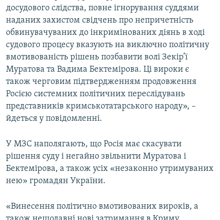
досудового слідства, повне ігнорування суддями
наданих захистом свідчень про непричетність
обвинувачуваних до інкримінованих діянь в ході
судового процесу вказують на виключно політичну
вмотивованість рішень позбавити волі Зекір’ї
Муратова та Вадима Бектемірова. Ці вироки є
також черговим підтвердженням продовження
Росією системних політичних переслідувань
представників кримськотатарського народу», –
йдеться у повідомленні.
У МЗС наполягають, що Росія має скасувати
рішення суду і негайно звільнити Муратова і
Бектемірова, а також усіх «незаконно утримуваних
нею» громадян України.
«Винесення політично вмотивованих вироків, а
також нещодавні нові затримання в Криму