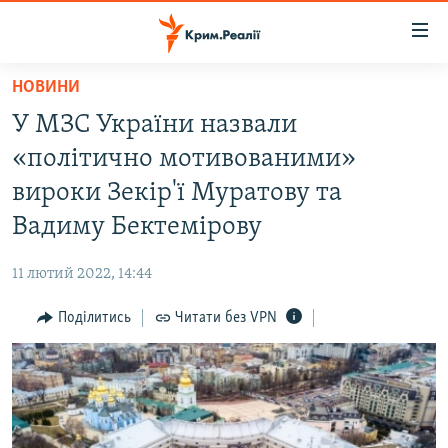
Доступність
посилання
Перейти
НОВИНИ
до
НОВИНИ
У МЗС України назвали
основного
ВОДА.КРИМ
матеріалу
«політично мотивованими»
ВІДЕО ТА ФОТО
Перейти
вироки Зекір'ї Муратову та
до
ПОЛІТИКА
Вадиму Бектемірову
основної
БЛОГИ
навігації
11 лютий 2022, 14:44
Перейти
ПОГЛЯД
до
Поділитись
Читати без VPN
ІНТЕРВ'Ю
пошуку
ВСЕ ЗА ДЕНЬ
СПЕЦПРОЕКТИ
ЯК ОБІЙТИ БЛОКУВАННЯ
ДЕПОРТАЦІЯ