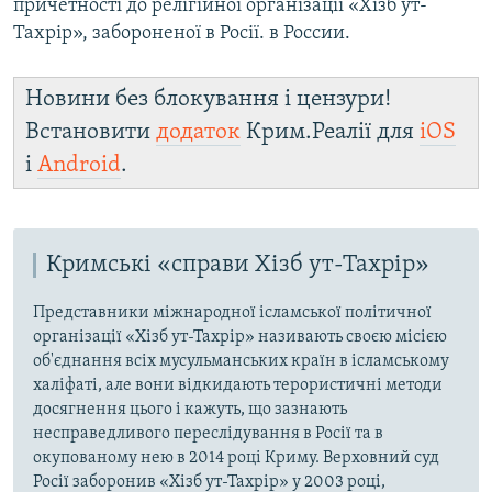
причетності до релігійної організації «Хізб ут-
Тахрір», забороненої в Росії. в России.
Новини без блокування і цензури!
Встановити
додаток
Крим.Реалії для
iOS
і
Android
.
Кримські «справи Хізб ут-Тахрір»
Представники міжнародної ісламської політичної
організації «Хізб ут-Тахрір» називають своєю місією
об'єднання всіх мусульманських країн в ісламському
халіфаті, але вони відкидають терористичні методи
досягнення цього і кажуть, що зазнають
несправедливого переслідування в Росії та в
окупованому нею в 2014 році Криму. Верховний суд
Росії заборонив «Хізб ут-Тахрір» у 2003 році,