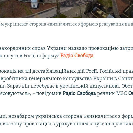
м українська сторона «визначиться з формою реагування на 
 закордонних справ України назвало провокацією зат
консула в Росії, інформує
Радіо Свобода
.
окація на тлі дестабілізаційних дій Росії. Російські пр
івробітника генерального консульства України в Санкт
ин. Зараз він перебуває в українській дипустанові. Обс
’ясовуються», – повідомив
Радіо Свобода
речник МЗС
О
ами, незабаром українська сторона «визначиться з фо
а вказану провокацію з урахуванням існуючої практик