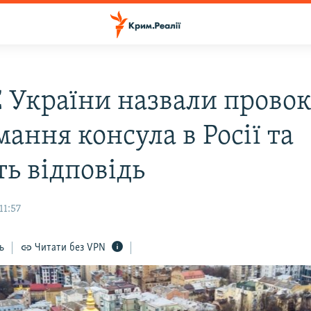
 України назвали прово
ання консула в Росії та
ть відповідь
11:57
ь
Читати без VPN