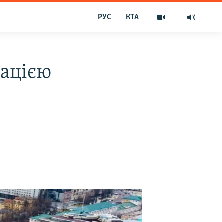
РУС
КТА
кацією