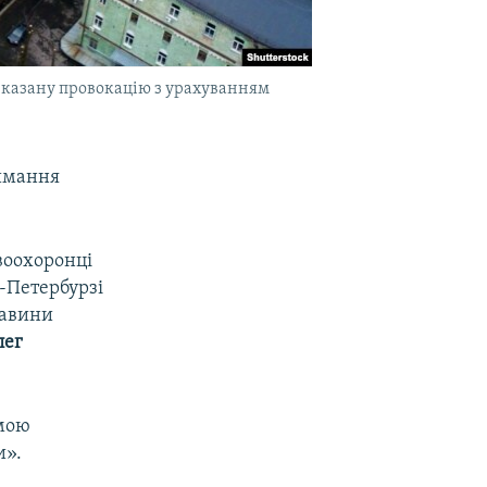
вказану провокацію з урахуванням
римання
авоохоронці
-Петербурзі
тавини
лег
рмою
и».