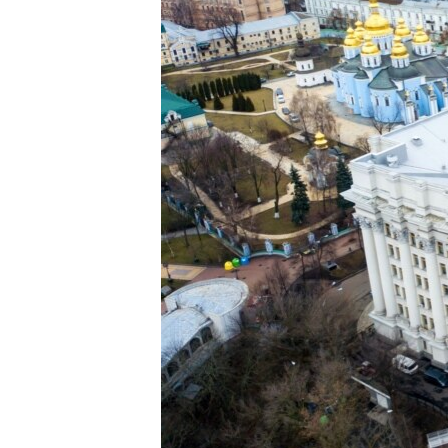
ВІДЕОУРОКИ «ELIFBE»
СВІДЧЕННЯ ОКУПАЦІЇ
УКРАЇНСЬКА ПРОБЛЕМА КРИМУ
ІНФОГРАФІКА