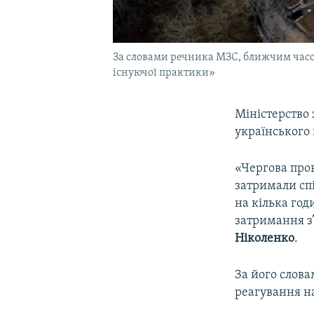
За словами речника МЗС, ближчим часо
існуючої практики»
Міністерство
українського 
«Чергова пров
затримали сп
на кілька год
затримання з
Ніколенко
.
За його слов
реагування н