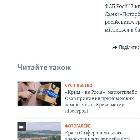
ФСБ Росії 17 
Санкт-Петербу
російським г
міститься в б
Поділитис
Читайте також
СУСПІЛЬСТВО
«Крим – не Росія»: маркетплейс
Ozon припинив прийом нових
замовлень на Кримському
півострові
ФОТОГАЛЕРЕЇ
Краса Сімферопольського
водосховища та занедбаність