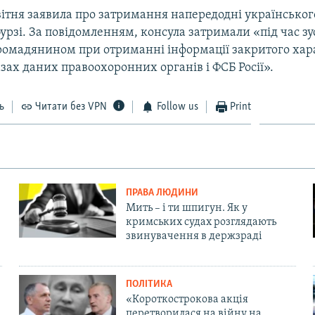
квітня заявила про затримання напередодні українськог
рзі. За повідомленням, консула затримали «під час зус
ромадянином при отриманні інформації закритого хар
азах даних правоохоронних органів і ФСБ Росії».
ь
Читати без VPN
Follow us
Print
ПРАВА ЛЮДИНИ
Мить – і ти шпигун. Як у
кримських судах розглядають
звинувачення в держзраді
ПОЛІТИКА
«Короткострокова акція
перетворилася на війну на