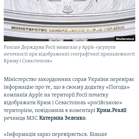
ВІДЕОУРОКИ «ELIFBE»
Русский
СВІДЧЕННЯ ОКУПАЦІЇ
Qırımtatar
УКРАЇНСЬКА ПРОБЛЕМА КРИМУ
ДОЛУЧАЙСЯ!
ІНФОГРАФІКА
Раніше Держдума Росії вимагала у Apple «усунути
неточності при відображенні географічної приналежності
Криму і Севастополя»
Усі сайти RFE/RL
Міністерство закордонних справ України перевіряє
інформацію про те, що в своєму додатку «Погода»
компанія Apple на території Росії початку
відображати Крим і Севастополь «російською»
територією, повідомила в коментарі
Крим.Реалії
речниця МЗС
Катерина Зеленко
.
«Інформація зараз перевіряється. Більше