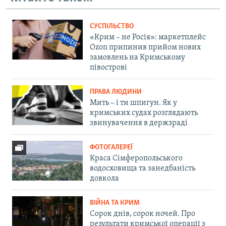
СУСПІЛЬСТВО
«Крим – не Росія»: маркетплейс
Ozon припинив прийом нових
замовлень на Кримському
півострові
ПРАВА ЛЮДИНИ
Мить – і ти шпигун. Як у
кримських судах розглядають
звинувачення в держзраді
ФОТОГАЛЕРЕЇ
Краса Сімферопольського
водосховища та занедбаність
довкола
ВІЙНА ТА КРИМ
Сорок днів, сорок ночей. Про
результати кримської операції з