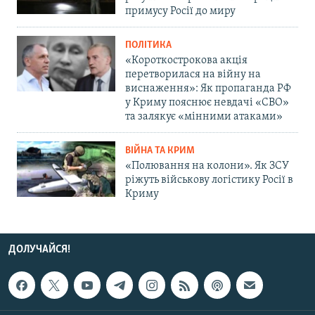
примусу Росії до миру
ПОЛІТИКА
«Короткострокова акція
перетворилася на війну на
виснаження»: Як пропаганда РФ
у Криму пояснює невдачі «СВО»
та залякує «мінними атаками»
ВІЙНА ТА КРИМ
«Полювання на колони». Як ЗСУ
ріжуть військову логістику Росії в
Криму
ДОЛУЧАЙСЯ!