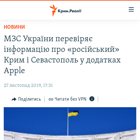
Доступність
посилання
Перейти
НОВИНИ
до
НОВИНИ
МЗС України перевіряє
основного
ВОДА.КРИМ
матеріалу
інформацію про «російський»
ВІДЕО ТА ФОТО
Перейти
Крим і Севастополь у додатках
до
ПОЛІТИКА
Apple
основної
БЛОГИ
навігації
27 листопад 2019, 17:31
Перейти
ПОГЛЯД
до
Поділитись
Читати без VPN
ІНТЕРВ'Ю
пошуку
ВСЕ ЗА ДЕНЬ
СПЕЦПРОЕКТИ
ЯК ОБІЙТИ БЛОКУВАННЯ
ДЕПОРТАЦІЯ