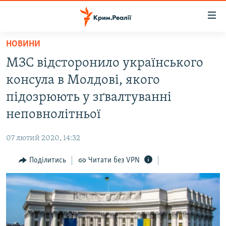
Доступність
посилання
Перейти
НОВИНИ
до
НОВИНИ
МЗС відсторонило українського
основного
ВОДА.КРИМ
матеріалу
консула в Молдові, якого
ВІДЕО ТА ФОТО
Перейти
підозрюють у зґвалтуванні
до
ПОЛІТИКА
неповнолітньої
основної
БЛОГИ
навігації
07 лютий 2020, 14:32
Перейти
ПОГЛЯД
до
Поділитись
Читати без VPN
ІНТЕРВ'Ю
пошуку
ВСЕ ЗА ДЕНЬ
СПЕЦПРОЕКТИ
ЯК ОБІЙТИ БЛОКУВАННЯ
ДЕПОРТАЦІЯ