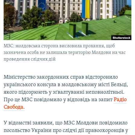
ВІДЕОУРОКИ «ELIFBE»
Русский
СВІДЧЕННЯ ОКУПАЦІЇ
Qırımtatar
УКРАЇНСЬКА ПРОБЛЕМА КРИМУ
ДОЛУЧАЙСЯ!
ІНФОГРАФІКА
МЗС: молдовська сторона висловила прохання, щоб
зазначена особа не залишала територію Молдови на час
проведення слідчих дій
Усі сайти RFE/RL
Міністерство закордонних справ відсторонило
українського консула в молдовському місті Бельці,
якого підозрюють у зґвалтуванні неповнолітньої.
Про це МЗС повідомило у відповідь на запит
Радіо
Свобода.
У відомстві заявили, що МЗС Молдови повідомило
посольство України про слідчі дії правоохоронців у