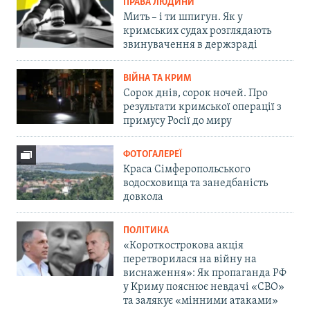
ПРАВА ЛЮДИНИ
Мить – і ти шпигун. Як у
кримських судах розглядають
звинувачення в держзраді
ВІЙНА ТА КРИМ
Сорок днів, сорок ночей. Про
результати кримської операції з
примусу Росії до миру
ФОТОГАЛЕРЕЇ
Краса Сімферопольського
водосховища та занедбаність
довкола
ПОЛІТИКА
«Короткострокова акція
перетворилася на війну на
виснаження»: Як пропаганда РФ
у Криму пояснює невдачі «СВО»
та залякує «мінними атаками»