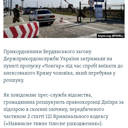
ВІДЕОУРОКИ «ELIFBE»
Русский
СВІДЧЕННЯ ОКУПАЦІЇ
Qırımtatar
УКРАЇНСЬКА ПРОБЛЕМА КРИМУ
ДОЛУЧАЙСЯ!
ІНФОГРАФІКА
Прикордонники Бердянського загону
Держприкордонслужби України затримали на
Усі сайти RFE/RL
пункті пропуску «Чонгар» під час спробі виїхати до
анексованого Криму чоловіка, який перебував у
розшуку.
Як повідомляє прес-служба відомства,
громадянина розшукують правоохоронці Дніпра за
підозрою в скоєнні злочину, передбаченого
частиною 2 статті 121 Кримінального кодексу
(«Навмисне тяжке тілесне ушкодження»).