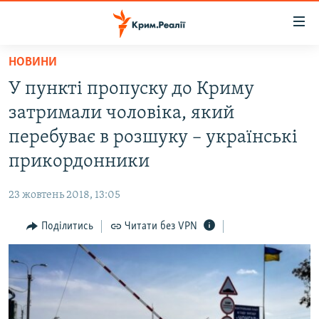
Доступність
посилання
Перейти
НОВИНИ
до
НОВИНИ
У пункті пропуску до Криму
основного
ВОДА.КРИМ
матеріалу
затримали чоловіка, який
ВІДЕО ТА ФОТО
Перейти
перебуває в розшуку – українські
до
ПОЛІТИКА
прикордонники
основної
БЛОГИ
навігації
23 жовтень 2018, 13:05
Перейти
ПОГЛЯД
до
Поділитись
Читати без VPN
ІНТЕРВ'Ю
пошуку
ВСЕ ЗА ДЕНЬ
СПЕЦПРОЕКТИ
ЯК ОБІЙТИ БЛОКУВАННЯ
ДЕПОРТАЦІЯ