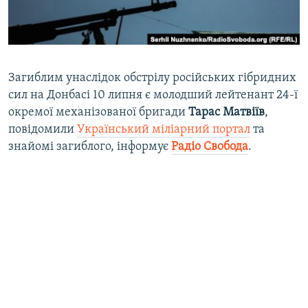
ВІДЕОУРОКИ «ELIFBE»
Русский
СВІДЧЕННЯ ОКУПАЦІЇ
Qırımtatar
УКРАЇНСЬКА ПРОБЛЕМА КРИМУ
Загиблим унаслідок обстрілу російських гібридних
ДОЛУЧАЙСЯ!
ІНФОГРАФІКА
сил на Донбасі 10 липня є молодший лейтенант 24-ї
окремої механізованої бригади
Тарас Матвіїв
,
повідомили
Український міліарний портал
та
знайомі загиблого, інформує
Радіо Свобода
.
Усі сайти RFE/RL