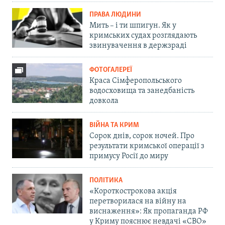
ПРАВА ЛЮДИНИ
Мить – і ти шпигун. Як у
кримських судах розглядають
звинувачення в держзраді
ФОТОГАЛЕРЕЇ
Краса Сімферопольського
водосховища та занедбаність
довкола
ВІЙНА ТА КРИМ
Сорок днів, сорок ночей. Про
результати кримської операції з
примусу Росії до миру
ПОЛІТИКА
«Короткострокова акція
перетворилася на війну на
виснаження»: Як пропаганда РФ
у Криму пояснює невдачі «СВО»