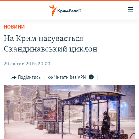
Доступність
посилання
Перейти
НОВИНИ
до
НОВИНИ
На Крим насувається
основного
ВОДА.КРИМ
матеріалу
Скандинавський циклон
ВІДЕО ТА ФОТО
Перейти
до
20 лютий 2019, 20:03
ПОЛІТИКА
основної
БЛОГИ
Поділитись
Читати без VPN
навігації
Перейти
ПОГЛЯД
до
ІНТЕРВ'Ю
пошуку
ВСЕ ЗА ДЕНЬ
СПЕЦПРОЕКТИ
ЯК ОБІЙТИ БЛОКУВАННЯ
ДЕПОРТАЦІЯ