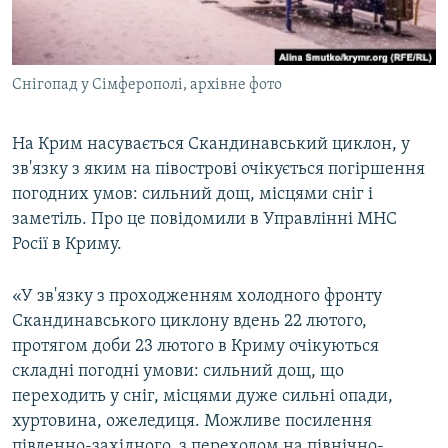
ВІДЕОУРОКИ «ELIFBE»
Русский
СВІДЧЕННЯ ОКУПАЦІЇ
Qırımtatar
Снігопад у Сімферополі, архівне фото
УКРАЇНСЬКА ПРОБЛЕМА КРИМУ
ДОЛУЧАЙСЯ!
ІНФОГРАФІКА
На Крим насувається Скандинавський циклон, у
зв'язку з яким на півострові очікується погіршення
погодних умов: сильний дощ, місцями сніг і
Усі сайти RFE/RL
заметіль. Про це повідомили в Управлінні МНС
Росії в Криму.
«У зв'язку з проходженням холодного фронту
Скандинавського циклону вдень 22 лютого,
протягом доби 23 лютого в Криму очікуються
складні погодні умови: сильний дощ, що
переходить у сніг, місцями дуже сильні опади,
хуртовина, ожеледиця. Можливе посилення
південно-західного, з переходом на північно-