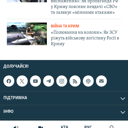
виснаження»: Як пропаганда РФ
у Криму пояснює невдачі «СВО»
та залякує «мінними атаками»
ВІЙНА ТА КРИМ
«Полювання на колони». Як ЗСУ
ріжуть військову логістику Росії в
Криму
ДОЛУЧАЙСЯ!
ПІДТРИМКА
ІНФО
© Крим.Реалії, 2026 | Усі права застережено.
КТА
РУС