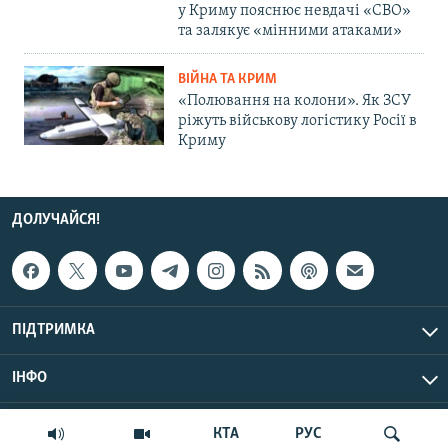
у Криму пояснює невдачі «СВО»
та залякує «мінними атаками»
ВІЙНА ТА КРИМ
«Полювання на колони». Як ЗСУ
ріжуть військову логістику Росії в
Криму
ДОЛУЧАЙСЯ!
ПІДТРИМКА
ІНФО
© Крим.Реалії, 2026 | Усі права застережено.
КТА
РУС