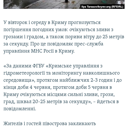
ВІДЕОУРОКИ «ELIFBE»
Русский
СВІДЧЕННЯ ОКУПАЦІЇ
Qırımtatar
У вівторок і середу в Криму прогнозується
УКРАЇНСЬКА ПРОБЛЕМА КРИМУ
погіршення погодних умов: очікуються зливи з
ДОЛУЧАЙСЯ!
ІНФОГРАФІКА
грозами і градом, а також пориви вітру до 25 метрів
за секунду. Про це повідомляє прес-служба
управління МНС Росії в Криму.
Усі сайти RFE/RL
«За даними ФГБУ «Кримське управління з
гідрометеорології та моніторингу навколишнього
середовища», протягом найближчих 2-3 годин і до
кінця доби 4 червня, протягом доби 5 червня в
Криму очікуються місцями сильні зливи, грози,
град, шквал 20-25 метрів за секунду», – йдеться в
повідомленні.
Жителів і гостей півострова закликають