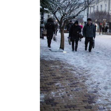
ВІДЕОУРОКИ «ELIFBE»
СВІДЧЕННЯ ОКУПАЦІЇ
УКРАЇНСЬКА ПРОБЛЕМА КРИМУ
ІНФОГРАФІКА