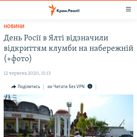
Доступність
посилання
Перейти
НОВИНИ
до
НОВИНИ
День Росії в Ялті відзначили
основного
ВОДА.КРИМ
матеріалу
відкриттям клумби на набережній
ВІДЕО ТА ФОТО
Перейти
(+фото)
до
ПОЛІТИКА
основної
12 червень 2020, 15:13
БЛОГИ
навігації
Перейти
Поділитись
Читати без VPN
ПОГЛЯД
до
ІНТЕРВ'Ю
пошуку
ВСЕ ЗА ДЕНЬ
СПЕЦПРОЕКТИ
ЯК ОБІЙТИ БЛОКУВАННЯ
ДЕПОРТАЦІЯ