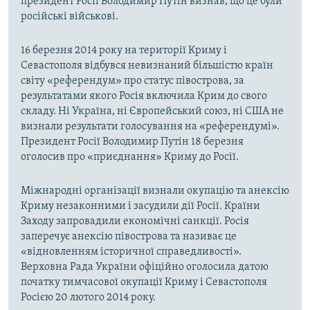
президент Росії Володимир Путін визнав, що це були
російські військові.
16 березня 2014 року на території Криму і
Севастополя відбувся невизнаний більшістю країн
світу «референдум» про статус півострова, за
результатами якого Росія включила Крим до свого
складу. Ні Україна, ні Європейський союз, ні США не
визнали результати голосування на «референдумі».
Президент Росії Володимир Путін 18 березня
оголосив про «приєднання» Криму до Росії.
Міжнародні організації визнали окупацію та анексію
Криму незаконними і засудили дії Росії. Країни
Заходу запровадили економічні санкції. Росія
заперечує анексію півострова та називає це
«відновленням історичної справедливості».
Верховна Рада України офіційно оголосила датою
початку тимчасової окупації Криму і Севастополя
Росією 20 лютого 2014 року.