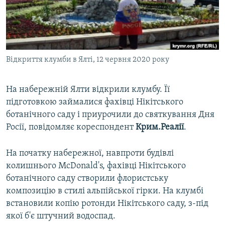
ВІДЕОУРОКИ «ELIFBE»
Русский
СВІДЧЕННЯ ОКУПАЦІЇ
Qırımtatar
УКРАЇНСЬКА ПРОБЛЕМА КРИМУ
Відкриття клумби в Ялті, 12 червня 2020 року
ДОЛУЧАЙСЯ!
ІНФОГРАФІКА
На набережній Ялти відкрили клумбу. Її
підготовкою займалися фахівці Нікітського
Усі сайти RFE/RL
ботанічного саду і приурочили до святкування Дня
Росії, повідомляє кореспондент
Крим.Реалії
.
На початку набережної, навпроти будівлі
колишнього McDonald's, фахівці Нікітського
ботанічного саду створили флористську
композицію в стилі альпійської гірки. На клумбі
встановили копію ротонди Нікітського саду, з-під
якої б'є штучний водоспад.