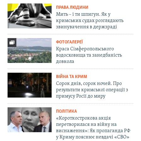
ПРАВА ЛЮДИНИ
Мить – і ти шпигун. Як у
кримських судах розглядають
звинувачення в держзраді
ФОТОГАЛЕРЕЇ
Краса Сімферопольського
водосховища та занедбаність
довкола
ВІЙНА ТА КРИМ
Сорок днів, сорок ночей. Про
результати кримської операції з
примусу Росії до миру
ПОЛІТИКА
«Короткострокова акція
перетворилася на війну на
виснаження»: Як пропаганда РФ
у Криму пояснює невдачі «СВО»