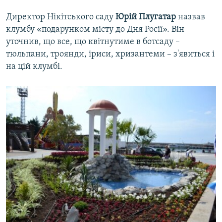
Директор Нікітського саду
Юрій Плугатар
назвав
клумбу «подарунком місту до Дня Росії». Він
уточнив, що все, що квітнутиме в ботсаду –
тюльпани, троянди, іриси, хризантеми – з'явиться і
на цій клумбі.