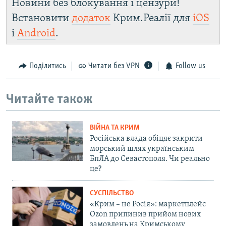
Новини без блокування і цензури!
Встановити
додаток
Крим.Реалії для
iOS
і
Android
.
Поділитись
Читати без VPN
Follow us
Читайте також
ВІЙНА ТА КРИМ
Російська влада обіцяє закрити
морський шлях українським
БпЛА до Севастополя. Чи реально
це?
СУСПІЛЬСТВО
«Крим – не Росія»: маркетплейс
Ozon припинив прийом нових
замовлень на Кримському