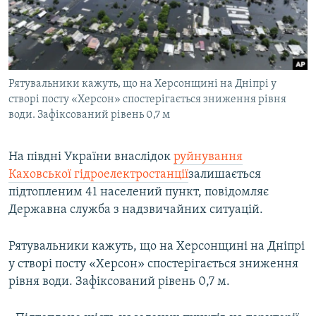
ВІДЕОУРОКИ «ELIFBE»
Русский
СВІДЧЕННЯ ОКУПАЦІЇ
Qırımtatar
УКРАЇНСЬКА ПРОБЛЕМА КРИМУ
Рятувальники кажуть, що на Херсонщині на Дніпрі у
ДОЛУЧАЙСЯ!
ІНФОГРАФІКА
створі посту «Херсон» спостерігається зниження рівня
води. Зафіксований рівень 0,7 м
Усі сайти RFE/RL
На півдні України внаслідок
руйнування
Каховської гідроелектростанції
залишається
підтопленим 41 населений пункт, повідомляє
Державна служба з надзвичайних ситуацій.
Рятувальники кажуть, що на Херсонщині на Дніпрі
у створі посту «Херсон» спостерігається зниження
рівня води. Зафіксований рівень 0,7 м.