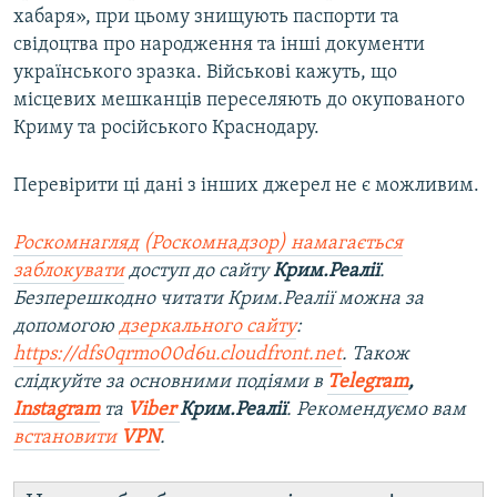
хабаря», при цьому знищують паспорти та
свідоцтва про народження та інші документи
українського зразка. Військові кажуть, що
місцевих мешканців переселяють до окупованого
Криму та російського Краснодару.
Перевірити ці дані з інших джерел не є можливим.
Роскомнагляд (Роскомнадзор) намагається
заблокувати
доступ до сайту
Крим.Реалії
.
Безперешкодно читати Крим.Реалії можна за
допомогою
дзеркального сайту
:
https://dfs0qrmo00d6u.cloudfront.net
. Також
слідкуйте за основними подіями в
Telegram
,
Instagram
та
Viber
Крим.Реалії
. Рекомендуємо вам
встановити
VPN
.