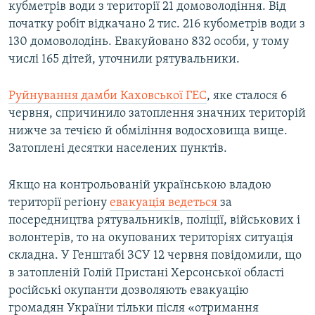
кубметрів води з території 21 домоволодіння. Від
початку робіт відкачано 2 тис. 216 кубометрів води з
130 домоволодінь. Евакуйовано 832 особи, у тому
числі 165 дітей, уточнили рятувальники.
Руйнування дамби Каховської ГЕС
, яке сталося 6
червня, спричинило затоплення значних територій
нижче за течією й обміління водосховища вище.
Затоплені десятки населених пунктів.
Якщо на контрольованій українською владою
території регіону
евакуація ведеться
за
посередництва рятувальників, поліції, військових і
волонтерів, то на окупованих територіях ситуація
складна. У Генштабі ЗСУ 12 червня повідомили, що
в затопленій Голій Пристані Херсонської області
російські окупанти дозволяють евакуацію
громадян України тільки після «отримання