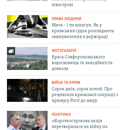
півострові
ПРАВА ЛЮДИНИ
Мить – і ти шпигун. Як у
кримських судах розглядають
звинувачення в держзраді
ФОТОГАЛЕРЕЇ
Краса Сімферопольського
водосховища та занедбаність
довкола
ВІЙНА ТА КРИМ
Сорок днів, сорок ночей. Про
результати кримської операції з
примусу Росії до миру
ПОЛІТИКА
«Короткострокова акція
перетворилася на війну на