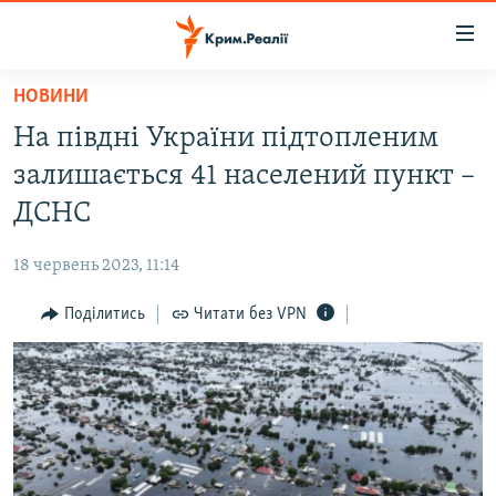
Доступність
посилання
Перейти
НОВИНИ
до
НОВИНИ
На півдні України підтопленим
основного
ВОДА.КРИМ
матеріалу
залишається 41 населений пункт –
ВІДЕО ТА ФОТО
Перейти
ДСНС
до
ПОЛІТИКА
основної
18 червень 2023, 11:14
БЛОГИ
навігації
Перейти
Поділитись
Читати без VPN
ПОГЛЯД
до
ІНТЕРВ'Ю
пошуку
ВСЕ ЗА ДЕНЬ
СПЕЦПРОЕКТИ
ЯК ОБІЙТИ БЛОКУВАННЯ
ДЕПОРТАЦІЯ