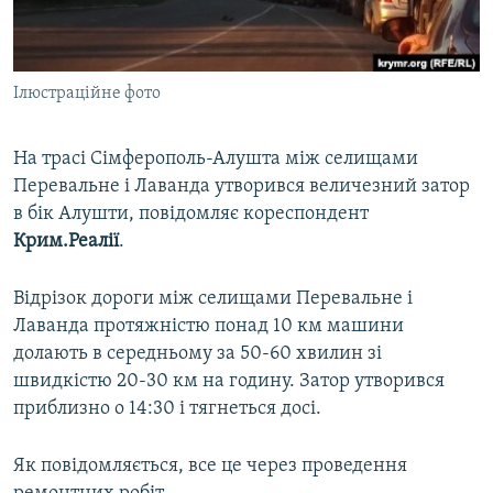
ВІДЕОУРОКИ «ELIFBE»
Русский
СВІДЧЕННЯ ОКУПАЦІЇ
Qırımtatar
Ілюстраційне фото
УКРАЇНСЬКА ПРОБЛЕМА КРИМУ
ДОЛУЧАЙСЯ!
ІНФОГРАФІКА
На трасі Сімферополь-Алушта між селищами
Перевальне і Лаванда утворився величезний затор
в бік Алушти, повідомляє кореспондент
Усі сайти RFE/RL
Крим.Реалії
.
Відрізок дороги між селищами Перевальне і
Лаванда протяжністю понад 10 км машини
долають в середньому за 50-60 хвилин зі
швидкістю 20-30 км на годину. Затор утворився
приблизно о 14:30 і тягнеться досі.
Як повідомляється, все це через проведення