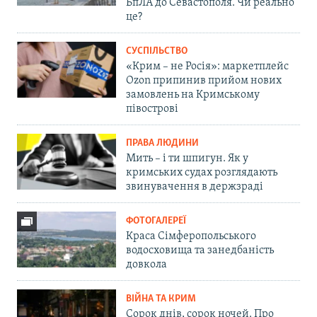
БпЛА до Севастополя. Чи реально
це?
СУСПІЛЬСТВО
«Крим – не Росія»: маркетплейс
Ozon припинив прийом нових
замовлень на Кримському
півострові
ПРАВА ЛЮДИНИ
Мить – і ти шпигун. Як у
кримських судах розглядають
звинувачення в держзраді
ФОТОГАЛЕРЕЇ
Краса Сімферопольського
водосховища та занедбаність
довкола
ВІЙНА ТА КРИМ
Сорок днів, сорок ночей. Про