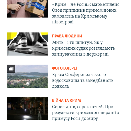
«Крим – не Росія»: маркетплейс
Ozon припинив прийом нових
замовлень на Кримському
півострові
ПРАВА ЛЮДИНИ
Мить – і ти шпигун. Як у
кримських судах розглядають
звинувачення в держзраді
ФОТОГАЛЕРЕЇ
Краса Сімферопольського
водосховища та занедбаність
довкола
ВІЙНА ТА КРИМ
Сорок днів, сорок ночей. Про
результати кримської операції з
примусу Росії до миру