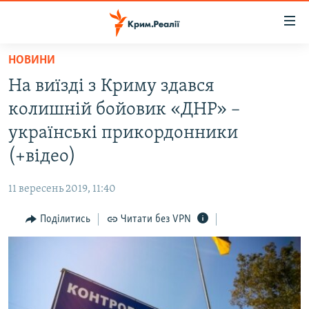
Доступність
посилання
Перейти
НОВИНИ
до
НОВИНИ
На виїзді з Криму здався
основного
ВОДА.КРИМ
матеріалу
колишній бойовик «ДНР» –
ВІДЕО ТА ФОТО
Перейти
українські прикордонники
до
ПОЛІТИКА
(+відео)
основної
БЛОГИ
навігації
11 вересень 2019, 11:40
Перейти
ПОГЛЯД
до
Поділитись
Читати без VPN
ІНТЕРВ'Ю
пошуку
ВСЕ ЗА ДЕНЬ
СПЕЦПРОЕКТИ
ЯК ОБІЙТИ БЛОКУВАННЯ
ДЕПОРТАЦІЯ