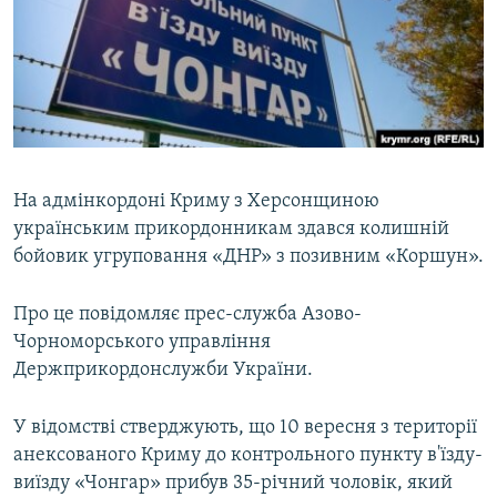
ВІДЕОУРОКИ «ELIFBE»
Русский
СВІДЧЕННЯ ОКУПАЦІЇ
Qırımtatar
УКРАЇНСЬКА ПРОБЛЕМА КРИМУ
ДОЛУЧАЙСЯ!
ІНФОГРАФІКА
На адмінкордоні Криму з Херсонщиною
українським прикордонникам здався колишній
Усі сайти RFE/RL
бойовик угруповання «ДНР» з позивним «Коршун».
Про це повідомляє прес-служба Азово-
Чорноморського управління
Держприкордонслужби України.
У відомстві стверджують, що 10 вересня з території
анексованого Криму до контрольного пункту в'їзду-
виїзду «Чонгар» прибув 35-річний чоловік, який