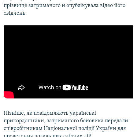
прізвище затриманого й опублікувала відео його
свідчень.
Пізніше, як повідомляють українські
прикордонники, затриманого бойовика передали
співробітникам Національної поліції України для
проведення подальших слідчих дій.