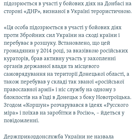
підозрюється в участі у бойових діях на Донбасі на
стороні «ДНР», визнаної в Україні терористичною.
«Ця особа підозрюється в участі у бойових діях
проти Збройних сил України на сході країни і
перебуває в розшуку. Встановлено, що цей
громадянин у 2014 році, за вказівкою російських
кураторів, брав активну участь у захопленні
органів державної влади та місцевого
самоврядування на території Донецької області, а
також перебував у складі так званої «російської
православної армії» і ніс службу на одному з
блокпостів на в'їзді в Донецьк з боку Новотроїцька.
Згодом «Коршун» розчарувався в ідеях «Русского
міра» і поїхав на заробітки в Росію», – йдеться у
повідомленні.
Держприкордонслужба України не назвала