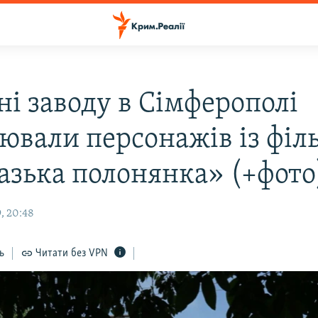
ні заводу в Сімферополі
ювали персонажів із філ
азька полонянка» (+фото
, 20:48
ь
Читати без VPN