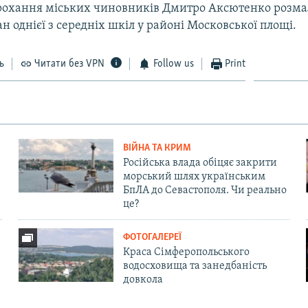
рохання міських чиновників Дмитро Аксютенко розм
н однієї з середніх шкіл у районі Московської площі.
ь
Читати без VPN
Follow us
Print
ВІЙНА ТА КРИМ
Російська влада обіцяє закрити
морський шлях українським
БпЛА до Севастополя. Чи реально
це?
ФОТОГАЛЕРЕЇ
Краса Сімферопольського
водосховища та занедбаність
довкола