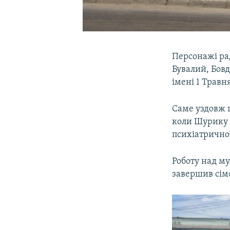
Персонажі ра
Бувалий, Бовд
імені 1 Травн
Саме уздовж ц
коли Шурику 
психіатричної
Роботу над му
завершив сі