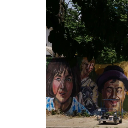
ВІДЕОУРОКИ «ELIFBE»
СВІДЧЕННЯ ОКУПАЦІЇ
УКРАЇНСЬКА ПРОБЛЕМА КРИМУ
ІНФОГРАФІКА