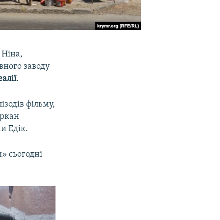
Ніна,
рвного заводу
алії
.
ізодів фільму,
аркан
и Едік.
» сьогодні