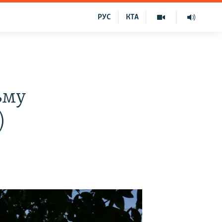
РУС
КТА
ьму
)