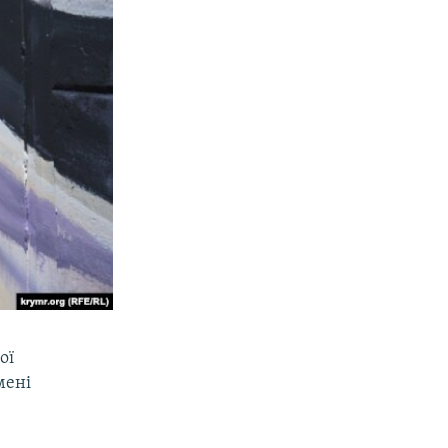
ої
мені