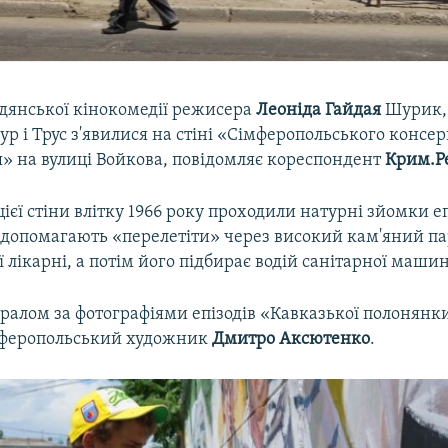
дянської кінокомедії режисера
Леоніда Гайдая
Шурик, 
ур і Трус з'явилися на стіні «Сімферопольського консе
я» на вулиці Войкова, повідомляє кореспондент
Крим.Ре
ієї стіни влітку 1966 року проходили натурні зйомки еп
допомагають «перелетіти» через високий кам'яний п
 лікарні, а потім його підбирає водій санітарної машин
ралом за фотографіями епізодів «Кавказької полонянки
мферопольський художник
Дмитро Аксютенко
.