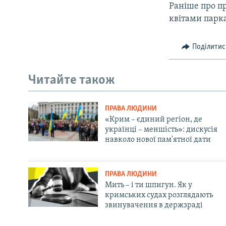
Раніше про п
квітами парка
Поділитис
Читайте також
ПРАВА ЛЮДИНИ
«Крим – єдиний регіон, де
українці – меншість»: дискусія
навколо нової пам'ятної дати
ПРАВА ЛЮДИНИ
Мить – і ти шпигун. Як у
кримських судах розглядають
звинувачення в держзраді