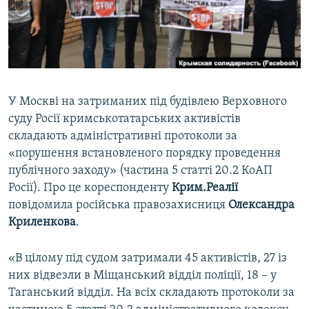
ВІДЕОУРОКИ «ELIFBE»
Русский
СВІДЧЕННЯ ОКУПАЦІЇ
Qırımtatar
УКРАЇНСЬКА ПРОБЛЕМА КРИМУ
ДОЛУЧАЙСЯ!
ІНФОГРАФІКА
У Москві на затриманих під будівлею Верховного
суду Росії кримськотатарських активістів
складають адміністративні протоколи за
Усі сайти RFE/RL
«порушення встановленого порядку проведення
публічного заходу» (частина 5 статті 20.2 КоАП
Росії). Про це кореспонденту
Крим.Реалії
повідомила російська правозахисниця
Олександра
Криленкова
.
«В цілому під судом затримали 45 активістів, 27 із
них відвезли в Міщанський відділ поліції, 18 – у
Таганський відділ. На всіх складають протоколи за