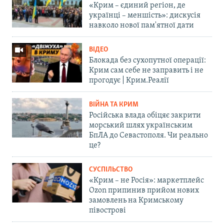
«Крим – єдиний регіон, де
українці – меншість»: дискусія
навколо нової пам'ятної дати
ВІДЕО
Блокада без сухопутної операції:
Крим сам себе не заправить і не
прогодує | Крим.Реалії
ВІЙНА ТА КРИМ
Російська влада обіцяє закрити
морський шлях українським
БпЛА до Севастополя. Чи реально
це?
СУСПІЛЬСТВО
«Крим – не Росія»: маркетплейс
Ozon припинив прийом нових
замовлень на Кримському
півострові