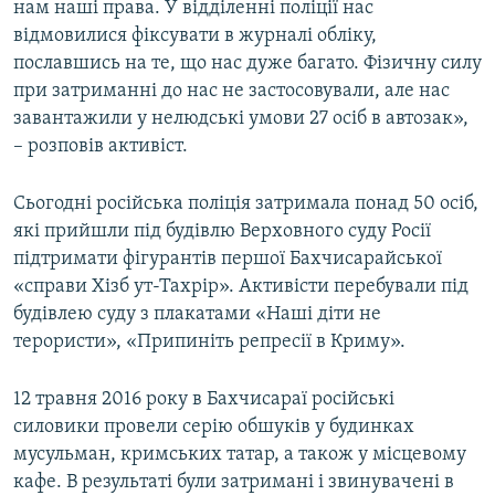
нам наші права. У відділенні поліції нас
відмовилися фіксувати в журналі обліку,
пославшись на те, що нас дуже багато. Фізичну силу
при затриманні до нас не застосовували, але нас
завантажили у нелюдські умови 27 осіб в автозак»,
– розповів активіст.
Сьогодні російська поліція затримала понад 50 осіб,
які прийшли під будівлю Верховного суду Росії
підтримати фігурантів першої Бахчисарайської
«справи Хізб ут-Тахрір». Активісти перебували під
будівлею суду з плакатами «Наші діти не
терористи», «Припиніть репресії в Криму».
12 травня 2016 року в Бахчисараї російські
силовики провели серію обшуків у будинках
мусульман, кримських татар, а також у місцевому
кафе. В результаті були затримані і звинувачені в