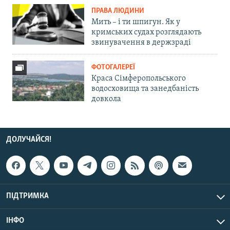
ПРАВА ЛЮДИНИ
Мить – і ти шпигун. Як у
кримських судах розглядають
звинувачення в держзраді
ФОТОГАЛЕРЕЇ
Краса Сімферопольського
водосховища та занедбаність
довкола
ДОЛУЧАЙСЯ!
ПІДТРИМКА
ІНФО