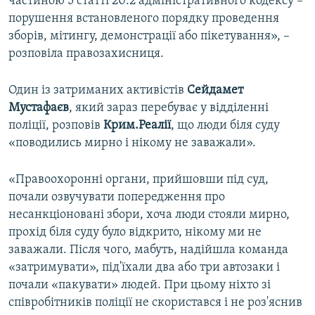
частиною 5 статті 20.2 адміністративного кодексу –
порушення встановленого порядку проведення
зборів, мітингу, демонстрації або пікетування», –
розповіла правозахисниця.
Один із затриманих активістів
Сейдамет
Мустафаєв
, який зараз перебуває у відділенні
поліції, розповів
Крим.Реалії
, що люди біля суду
«поводились мирно і нікому не заважали».
«Правоохоронні органи, прийшовши під суд,
почали озвучувати попередження про
несанкціоновані збори, хоча люди стояли мирно,
прохід біля суду було відкрито, нікому ми не
заважали. Після чого, мабуть, надійшла команда
«затримувати», під'їхали два або три автозаки і
почали «пакувати» людей. При цьому ніхто зі
співробітників поліції не скористався і не роз'яснив