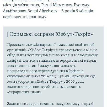
місяців ув'язнення, Ремзі Меметову, Рустему
Альбітарову, Зеврі Абсеітову – 8 років 9 місяців
позбавлення кожному.
Кримські «справи Хізб ут-Тахрір»
Представники міжнародної ісламської політичної
організації «Хізб ут-Тахрір» називають своєю місією
об'єднання всіх мусульманських країн в ісламському
халіфаті, але вони відкидають терористичні методи
досягнення цього і кажуть, що зазнають
несправедливого переслідування в Росії та в
окупованому нею в 2014 році Криму. Верховний суд
Росії заборонив «Хізб ут-Тахрір» у 2003 році,
включивши до списку об'єднань, названих
«терористичними».
Захисники заарештованих і засуджених у «справі