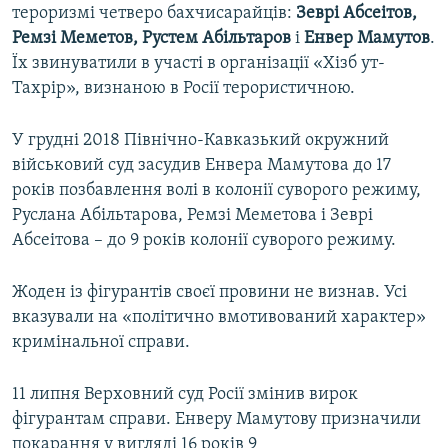
тероризмі четверо бахчисарайців:
Зеврі Абсеітов,
Ремзі Меметов, Рустем Абільтаров
і
Енвер Мамутов
.
Їх звинуватили в участі в організації «Хізб ут-
Тахрір», визнаною в Росії терористичною.
У грудні 2018 Північно-Кавказький окружний
військовий суд засудив Енвера Мамутова до 17
років позбавлення волі в колонії суворого режиму,
Руслана Абільтарова, Ремзі Меметова і Зеврі
Абсеітова – до 9 років колонії суворого режиму.
Жоден із фігурантів своєї провини не визнав. Усі
вказували на «політично вмотивований характер»
кримінальної справи.
11 липня Верховний суд Росії змінив вирок
фігурантам справи. Енверу Мамутову призначили
покарання у вигляді 16 років 9