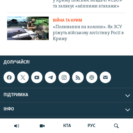
у Криму пояснює невдачі «СВО»
та залякує «мінними атаками»
ВІЙНА ТА КРИМ
«Полювання на колони». Як ЗСУ
ріжуть військову логістику Росії в
Криму
ДОЛУЧАЙСЯ!
ПІДТРИМКА
ІНФО
© Крим.Реалії, 2026 | Усі права застережено.
КТА
РУС