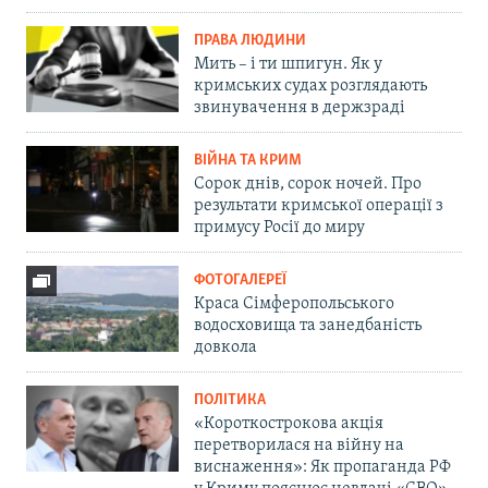
ПРАВА ЛЮДИНИ
Мить – і ти шпигун. Як у
кримських судах розглядають
звинувачення в держзраді
ВІЙНА ТА КРИМ
Сорок днів, сорок ночей. Про
результати кримської операції з
примусу Росії до миру
ФОТОГАЛЕРЕЇ
Краса Сімферопольського
водосховища та занедбаність
довкола
ПОЛІТИКА
«Короткострокова акція
перетворилася на війну на
виснаження»: Як пропаганда РФ