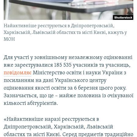
ВІДЕОУРОКИ «ELIFBE»
Русский
СВІДЧЕННЯ ОКУПАЦІЇ
Qırımtatar
Найактивніше реєструються в Дніпропетровській,
УКРАЇНСЬКА ПРОБЛЕМА КРИМУ
Харківській, Львівській областях та місті Києві, кажуть у
ДОЛУЧАЙСЯ!
ІНФОГРАФІКА
МОН
Для участі у зовнішньому незалежному оцінюванні
вже зареєтрувалися 185 535 учасників та учасниць,
Усі сайти RFE/RL
повідомляє
Міністерство освіти і науки України з
посиланням на дані Українського центру
оцінювання якості освіти за 6 березня цього року.
Зазначається, що це – майже половина із очікуваної
кількості абітурієнтів.
«Найактивніше наразі реєструються в
Дніпропетровській, Харківській, Львівській
областях та місті Києві. Серед предметів традиційно