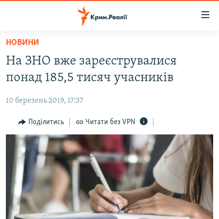
Доступність
посилання
Перейти
НОВИНИ
до
НОВИНИ
На ЗНО вже зареєструвалися
основного
ВОДА.КРИМ
матеріалу
понад 185,5 тисяч учасників
ВІДЕО ТА ФОТО
Перейти
до
10 березень 2019, 17:37
ПОЛІТИКА
основної
БЛОГИ
Поділитись
Читати без VPN
навігації
Перейти
ПОГЛЯД
до
ІНТЕРВ'Ю
пошуку
ВСЕ ЗА ДЕНЬ
СПЕЦПРОЕКТИ
ЯК ОБІЙТИ БЛОКУВАННЯ
ДЕПОРТАЦІЯ