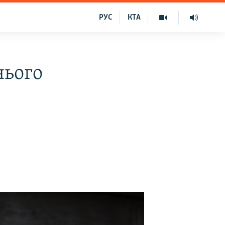
РУС
КТА
нього