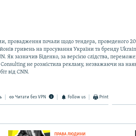
ми, провадження почали щодо тендера, проведеного 20
ьйонів гривень на просування України та бренду Ukra
N. Як зазначив Біденко, за версією слідства, перемож
Consulting не розмістила рекламу, незважаючи на наяв
біт від CNN.
ь
Читати без VPN
Follow us
Print
ПРАВА ЛЮДИНИ