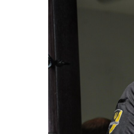
ВІДЕОУРОКИ «ELIFBE»
СВІДЧЕННЯ ОКУПАЦІЇ
УКРАЇНСЬКА ПРОБЛЕМА КРИМУ
ІНФОГРАФІКА