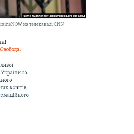
UkraineNOW на телеканалі CNN
нні
 Свобода.
жливої
 України за
йного
них коштів,
ормаційного
.