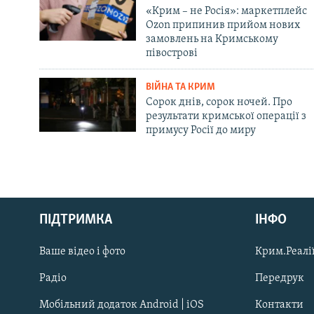
«Крим – не Росія»: маркетплейс
Ozon припинив прийом нових
замовлень на Кримському
півострові
ВІЙНА ТА КРИМ
Сорок днів, сорок ночей. Про
результати кримської операції з
примусу Росії до миру
Русский
ПІДТРИМКА
ІНФО
Qırımtatar
Ваше відео і фото
Крим.Реалії
ДОЛУЧАЙСЯ!
Радіо
Передрук
Мобільний додаток Android | iOS
Контакти