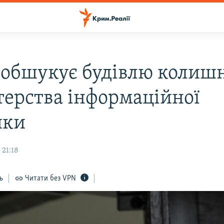
обшукує будівлю колиш
терства інформаційної
ики
 21:18
ь
Читати без VPN