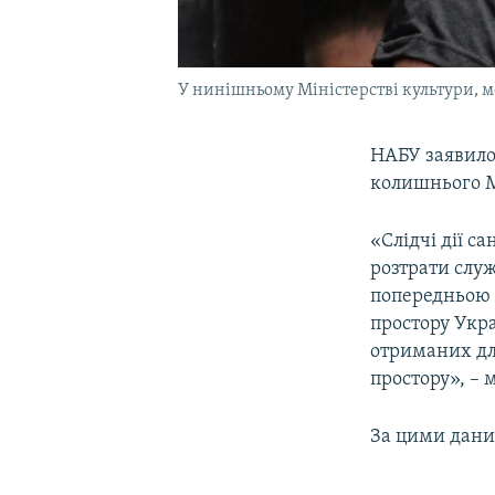
У нинішньому Міністерстві культури, м
НАБУ заявило
колишнього М
«Слідчі дії с
розтрати слу
попередньою 
простору Укр
отриманих дл
простору», – 
За цими даним