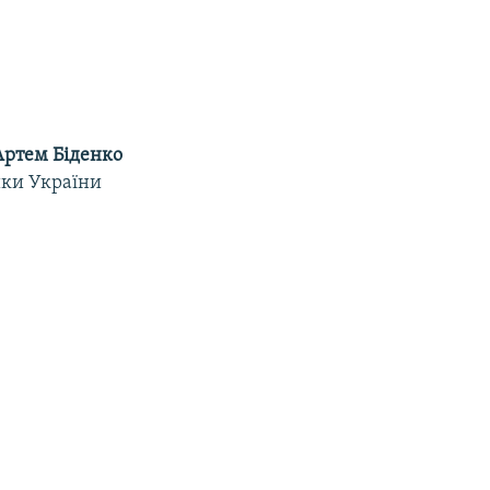
Артем Біденко
ики України