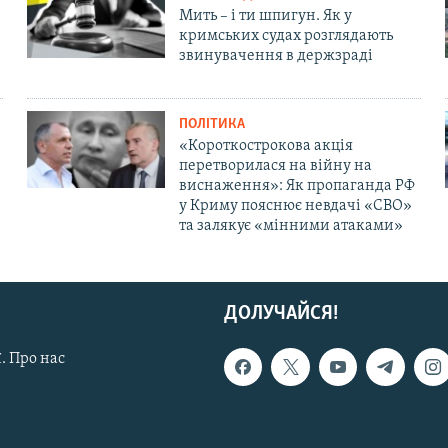
Мить – і ти шпигун. Як у
кримських судах розглядають
звинувачення в держзраді
ПОЛІТИКА
«Короткострокова акція
перетворилася на війну на
виснаження»: Як пропаганда РФ
у Криму пояснює невдачі «СВО»
та залякує «мінними атаками»
ДОЛУЧАЙСЯ!
. Про нас