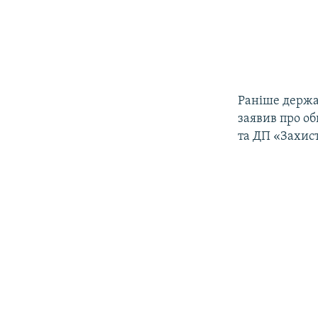
Раніше держав
заявив про о
та ДП «Захис