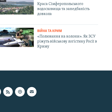
Краса Сімферопольського
водосховища та занедбаність
довкола
ВІЙНА ТА КРИМ
«Полювання на колони». Як ЗСУ
ріжуть військову логістику Росії в
Криму