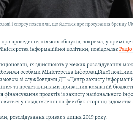
олоді і спорту пояснили, що йдеться про просування бренду 
 про проведення кількох обшуків, зокрема, у приміще
іністерства інформаційної політики, повідомляє
Радіо
анкціоновані, їх здійснюють у межах розслідування мо
жбовими особами Міністерства інформаційної політики
змовою зі службовцями ДП «Центр захисту інформаці
аїни» та представниками приватних компаній бюджет
я фінансування проектів із захисту національного інф
мовиться у повідомленні на фейсбук-сторінці відомства
и, розслідування триває з липня 2019 року.