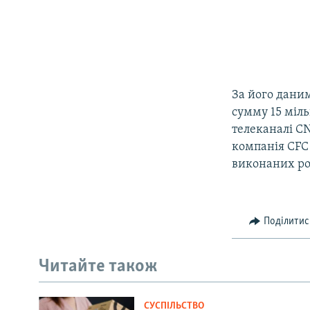
За його дани
сумму 15 міл
телеканалі CN
компанія CFC 
виконаних ро
Поділитис
Читайте також
СУСПІЛЬСТВО