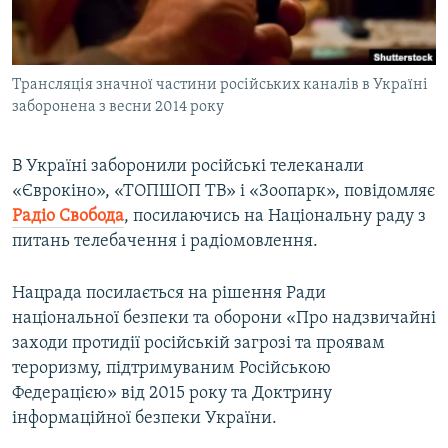
ВІДЕОУРОКИ «ELIFBE»
Русский
СВІДЧЕННЯ ОКУПАЦІЇ
Qırımtatar
Трансляція значної частини російських каналів в Україні
УКРАЇНСЬКА ПРОБЛЕМА КРИМУ
заборонена з весни 2014 року
ДОЛУЧАЙСЯ!
ІНФОГРАФІКА
В Україні заборонили російські телеканали
«Єврокіно», «ТОПШОП ТВ» і «Зоопарк», повідомляє
Радіо Свобода
, посилаючись на Національну раду з
Усі сайти RFE/RL
питань телебачення і радіомовлення.
Нацрада посилається на рішення Ради
національної безпеки та оборони «Про надзвичайні
заходи протидії російській загрозі та проявам
тероризму, підтримуваним Російською
Федерацією» від 2015 року та Доктрину
інформаційної безпеки України.