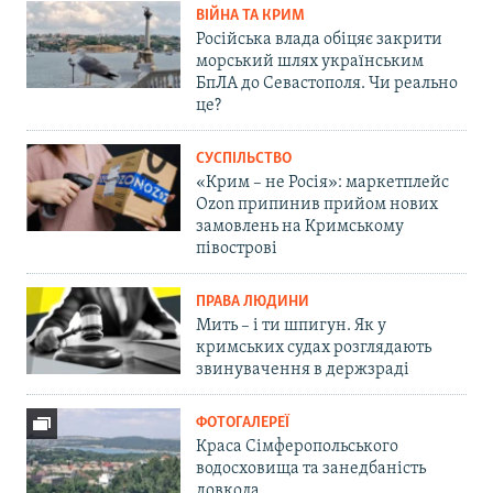
ВІЙНА ТА КРИМ
Російська влада обіцяє закрити
морський шлях українським
БпЛА до Севастополя. Чи реально
це?
СУСПІЛЬСТВО
«Крим – не Росія»: маркетплейс
Ozon припинив прийом нових
замовлень на Кримському
півострові
ПРАВА ЛЮДИНИ
Мить – і ти шпигун. Як у
кримських судах розглядають
звинувачення в держзраді
ФОТОГАЛЕРЕЇ
Краса Сімферопольського
водосховища та занедбаність
довкола