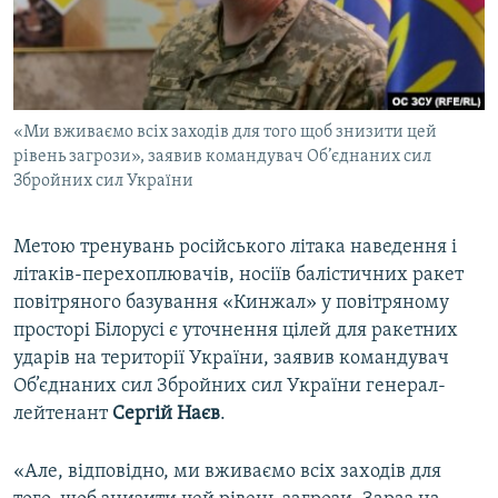
ВІДЕОУРОКИ «ELIFBE»
Русский
СВІДЧЕННЯ ОКУПАЦІЇ
Qırımtatar
УКРАЇНСЬКА ПРОБЛЕМА КРИМУ
«Ми вживаємо всіх заходів для того щоб знизити цей
ДОЛУЧАЙСЯ!
ІНФОГРАФІКА
рівень загрози», заявив командувач Об’єднаних сил
Збройних сил України
Усі сайти RFE/RL
Метою тренувань російського літака наведення і
літаків-перехоплювачів, носіїв балістичних ракет
повітряного базування «Кинжал» у повітряному
просторі Білорусі є уточнення цілей для ракетних
ударів на території України, заявив командувач
Об’єднаних сил Збройних сил України генерал-
лейтенант
Сергій Наєв
.
«Але, відповідно, ми вживаємо всіх заходів для