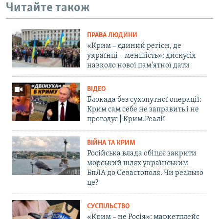
Читайте також
ПРАВА ЛЮДИНИ
«Крим – єдиний регіон, де
українці – меншість»: дискусія
навколо нової пам'ятної дати
ВІДЕО
Блокада без сухопутної операції:
Крим сам себе не заправить і не
прогодує | Крим.Реалії
ВІЙНА ТА КРИМ
Російська влада обіцяє закрити
морський шлях українським
БпЛА до Севастополя. Чи реально
це?
СУСПІЛЬСТВО
«Крим – не Росія»: маркетплейс