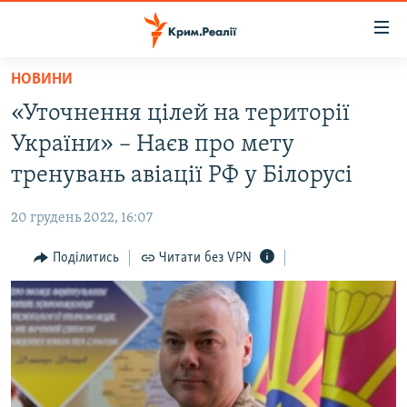
Доступність
посилання
Перейти
НОВИНИ
до
НОВИНИ
«Уточнення цілей на території
основного
ВОДА.КРИМ
матеріалу
України» – Наєв про мету
ВІДЕО ТА ФОТО
Перейти
тренувань авіації РФ у Білорусі
до
ПОЛІТИКА
основної
20 грудень 2022, 16:07
БЛОГИ
навігації
Перейти
Поділитись
Читати без VPN
ПОГЛЯД
до
ІНТЕРВ'Ю
пошуку
ВСЕ ЗА ДЕНЬ
СПЕЦПРОЕКТИ
ЯК ОБІЙТИ БЛОКУВАННЯ
ДЕПОРТАЦІЯ