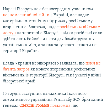
Наразі Білорусь не є безпосереднім учасником
повномасштабної війни
в Україні, але надає
матеріально-технічну підтримку російському
вторгненню. Зокрема, надає
російським військам
доступ
на територію Білорусі, звідки російські сили
здійснюють бойові вильоти для бомбардування
українських міст, а також запускають ракети по
території України.
Влада України неодноразово заявляла, що
поки не
бачить загроз
як нового вторгнення російських
військових із території Білорусі, так і участі у війні
білоруської армії.
15 грудня заступник начальника Головного
оперативного управління Генштабу ЗСУ бригадний
генерал
Олексій Громов
повідомив
, що