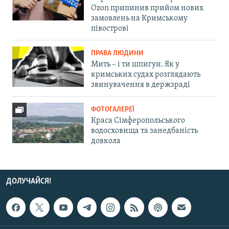
Ozon припинив прийом нових
замовлень на Кримському
півострові
ПРАВА ЛЮДИНИ
Мить – і ти шпигун. Як у
кримських судах розглядають
звинувачення в держзраді
ФОТОГАЛЕРЕЇ
Краса Сімферопольського
водосховища та занедбаність
довкола
ДОЛУЧАЙСЯ!