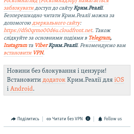
Роскомнагляд (Роскомнадзор) намагається
заблокувати
доступ до сайту
Крим.Реалії
.
Безперешкодно читати Крим.Реалії можна за
допомогою
дзеркального сайту
:
https://dfs0qrmo00d6u.cloudfront.net
. Також
слідкуйте за основними подіями в
Telegram
,
Instagram
та
Viber
Крим.Реалії
. Ре
комендуємо вам
встановити
VPN
.
Новини без блокування і цензури!
Встановити
додаток
Крим.Реалії для
iOS
і
Android
.
Поділитись
Читати без VPN
Follow us