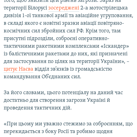
того, щоб знизити цей рівень загрози. Зараз на
території Білорусі
зосереджені
2-а мотострілецька
дивізія 1-ої танкової армії та авіаційне угруповання,
в складі якого є новітні зразки авіації повітряно-
космічних сил збройних сил РФ. Крім того, там
присутні підрозділи, озброєні оперативно-
тактичними ракетними комплексами «Іскандер»
із балістичними ракетами до них, які призначені
для застосування по цілях на території України», –
цитує Наєва
відділ зв’язків із громадськістю
командування Об’єднаних сил.
За його словами, цього потенціалу на даний час
достатньо для створення загрози Україні й
проведення тактичних дій.
«При цьому ми уважно стежимо за озброєнням, що
перекидається з боку Росії та робимо щодня