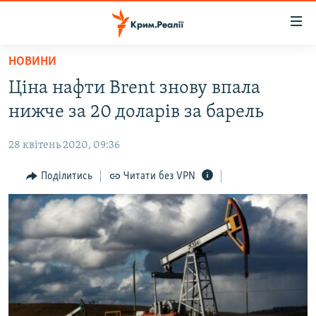
Доступність
посилання
Перейти
НОВИНИ
до
НОВИНИ
Ціна нафти Brent знову впала
основного
ВОДА.КРИМ
матеріалу
нижче за 20 доларів за барель
ВІДЕО ТА ФОТО
Перейти
до
28 квітень 2020, 09:36
ПОЛІТИКА
основної
БЛОГИ
Поділитись
Читати без VPN
навігації
Перейти
ПОГЛЯД
до
ІНТЕРВ'Ю
пошуку
ВСЕ ЗА ДЕНЬ
СПЕЦПРОЕКТИ
ЯК ОБІЙТИ БЛОКУВАННЯ
ДЕПОРТАЦІЯ