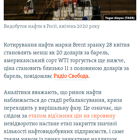
ВІДЕОУРОКИ «ELIFBE»
Русский
СВІДЧЕННЯ ОКУПАЦІЇ
Qırımtatar
Видобуток нафти в Росії, квітень 2020 року
УКРАЇНСЬКА ПРОБЛЕМА КРИМУ
ДОЛУЧАЙСЯ!
ІНФОГРАФІКА
Котирування нафти марки Brent зранку 28 квітня
становлять менш як 20 доларів за барель,
американський сорт WTI торгується ще нижче,
Усі сайти RFE/RL
ціна становить близько 11 з половиною доларів за
барель, повідомляє
Радіо Свобода
.
Аналітики вважають, що ринок нафти
наближається до стадії ребалансування, криза
переходить у вирішальну фазу. Це означає, що
слідом за
етапом від’ємних цін на сировину
невідворотно настане етап закриття значної
кількості нафтовидобувних підприємств, і саме
таким чином із ринку зникатиме надлишок