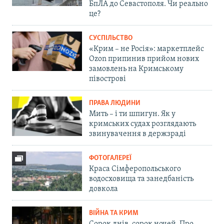
БпЛА до Севастополя. Чи реально
це?
СУСПІЛЬСТВО
«Крим – не Росія»: маркетплейс
Ozon припинив прийом нових
замовлень на Кримському
півострові
ПРАВА ЛЮДИНИ
Мить – і ти шпигун. Як у
кримських судах розглядають
звинувачення в держзраді
ФОТОГАЛЕРЕЇ
Краса Сімферопольського
водосховища та занедбаність
довкола
ВІЙНА ТА КРИМ