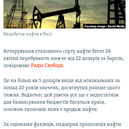
ВІДЕОУРОКИ «ELIFBE»
Русский
СВІДЧЕННЯ ОКУПАЦІЇ
Qırımtatar
УКРАЇНСЬКА ПРОБЛЕМА КРИМУ
Видобуток нафти в Росії
ДОЛУЧАЙСЯ!
ІНФОГРАФІКА
Котирування еталонного сорту нафти Brent 24
квітня перебувають нижче від 22 доларів за барель,
Усі сайти RFE/RL
повідомляє
Радіо Свобода
.
Це на більш як 5 доларів вище від мінімальних за
понад 20 років значень, досягнутих раніше цього
тижня. Водночас цей рівень усе ще є недостатнім
для балансування бюджетів багатьох країн,
основою економік яких є продаж нафти.
За оцінками фахівців, надмірна пропозиція нафти