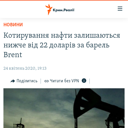
Доступність
посилання
Перейти
НОВИНИ
до
НОВИНИ
Котирування нафти залишаються
основного
ВОДА.КРИМ
матеріалу
нижче від 22 доларів за барель
ВІДЕО ТА ФОТО
Перейти
Brent
до
ПОЛІТИКА
основної
24 квітень 2020, 19:13
БЛОГИ
навігації
Перейти
Поділитись
Читати без VPN
ПОГЛЯД
до
ІНТЕРВ'Ю
пошуку
ВСЕ ЗА ДЕНЬ
СПЕЦПРОЕКТИ
ЯК ОБІЙТИ БЛОКУВАННЯ
ДЕПОРТАЦІЯ