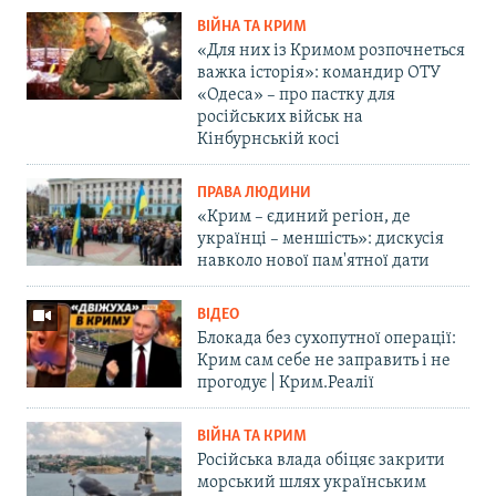
ВІЙНА ТА КРИМ
«Для них із Кримом розпочнеться
важка історія»: командир ОТУ
«Одеса» – про пастку для
російських військ на
Кінбурнській косі
ПРАВА ЛЮДИНИ
«Крим – єдиний регіон, де
українці – меншість»: дискусія
навколо нової пам'ятної дати
ВІДЕО
Блокада без сухопутної операції:
Крим сам себе не заправить і не
прогодує | Крим.Реалії
ВІЙНА ТА КРИМ
Російська влада обіцяє закрити
морський шлях українським