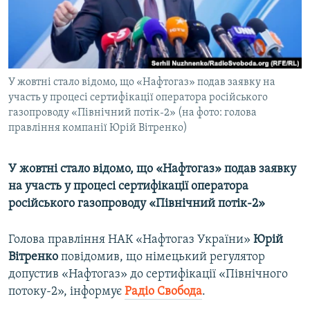
ВІДЕОУРОКИ «ELIFBE»
Русский
СВІДЧЕННЯ ОКУПАЦІЇ
Qırımtatar
УКРАЇНСЬКА ПРОБЛЕМА КРИМУ
У жовтні стало відомо, що «Нафтогаз» подав заявку на
ДОЛУЧАЙСЯ!
ІНФОГРАФІКА
участь у процесі сертифікації оператора російського
газопроводу «Північний потік-2» (на фото: голова
правління компанії Юрій Вітренко)
Усі сайти RFE/RL
У жовтні стало відомо, що «Нафтогаз» подав заявку
на участь у процесі сертифікації оператора
російського газопроводу «Північний потік-2»
Голова правління НАК «Нафтогаз України»
Юрій
Вітренко
повідомив, що німецький регулятор
допустив «Нафтогаз» до сертифікації «Північного
потоку-2», інформує
Радіо Свобода
.