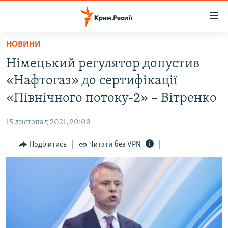
Доступність
посилання
Перейти
НОВИНИ
до
НОВИНИ
Німецький регулятор допустив
основного
ВОДА.КРИМ
матеріалу
«Нафтогаз» до сертифікації
ВІДЕО ТА ФОТО
Перейти
«Північного потоку-2» – Вітренко
до
ПОЛІТИКА
основної
15 листопад 2021, 20:08
БЛОГИ
навігації
Перейти
Поділитись
Читати без VPN
ПОГЛЯД
до
ІНТЕРВ'Ю
пошуку
ВСЕ ЗА ДЕНЬ
СПЕЦПРОЕКТИ
ЯК ОБІЙТИ БЛОКУВАННЯ
ДЕПОРТАЦІЯ