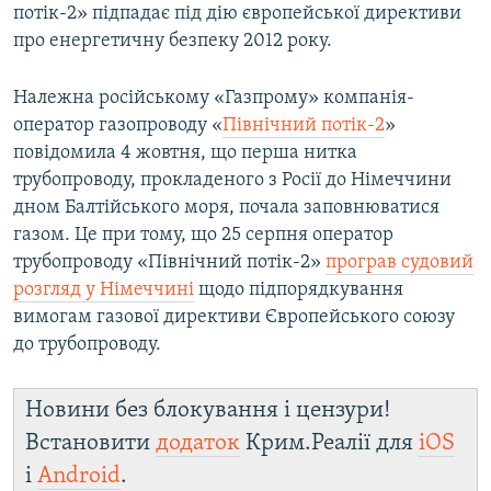
потік-2» підпадає під дію європейської директиви
про енергетичну безпеку 2012 року.
Належна російському «Газпрому» компанія-
оператор газопроводу «
Північний потік-2
»
повідомила 4 жовтня, що перша нитка
трубопроводу, прокладеного з Росії до Німеччини
дном Балтійського моря, почала заповнюватися
газом. Це при тому, що 25 серпня оператор
трубопроводу «Північний потік-2»
програв судовий
розгляд у Німеччині
щодо підпорядкування
вимогам газової директиви Європейського союзу
до трубопроводу.
Новини без блокування і цензури!
Встановити
додаток
Крим.Реалії для
iOS
і
Android
.