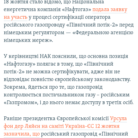
18 жовтня стало відомо, що Національна
енергетична компанія «Нафтогаз»
подала заявку
на участь
у процесі сертифікації оператора
російського газопроводу «Північний потік-2» перед
німецьким регулятором — «Федеральною агенцією
німецьких мереж».
У керівництві НАК пояснили, що основна позиція
«Нафтогазу» полягає в тому, що «Північний
потік-2» не можна сертифікувати, адже він не
відповідає повністю європейському законодавству.
Зокрема, йдеться про те, що газопровід
контролюється постачальником газу – російським
«Газпромом», і до нього немає доступу в третіх осіб.
Раніше президентка Європейської комісії
Урсула
фон дер Ляйєн на саміті Україна-ЄС 12 жовтня
зазначила, що
російський газопровід «Північний