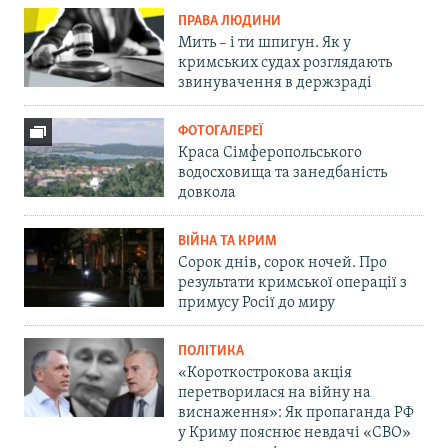
ПРАВА ЛЮДИНИ
Мить – і ти шпигун. Як у
кримських судах розглядають
звинувачення в держзраді
ФОТОГАЛЕРЕЇ
Краса Сімферопольського
водосховища та занедбаність
довкола
ВІЙНА ТА КРИМ
Сорок днів, сорок ночей. Про
результати кримської операції з
примусу Росії до миру
ПОЛІТИКА
«Короткострокова акція
перетворилася на війну на
виснаження»: Як пропаганда РФ
у Криму пояснює невдачі «СВО»