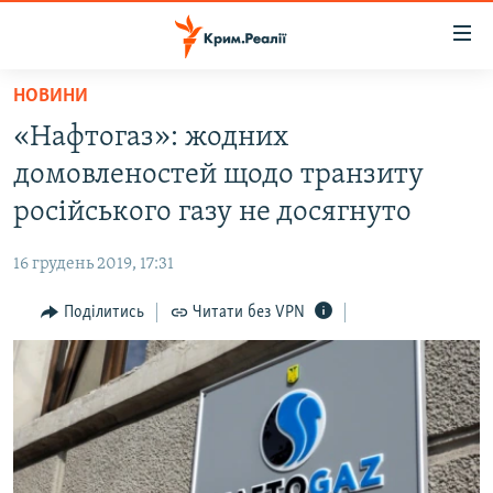
Доступність
посилання
Перейти
НОВИНИ
до
НОВИНИ
«Нафтогаз»: жодних
основного
ВОДА.КРИМ
матеріалу
домовленостей щодо транзиту
ВІДЕО ТА ФОТО
Перейти
російського газу не досягнуто
до
ПОЛІТИКА
основної
16 грудень 2019, 17:31
БЛОГИ
навігації
Перейти
Поділитись
Читати без VPN
ПОГЛЯД
до
ІНТЕРВ'Ю
пошуку
ВСЕ ЗА ДЕНЬ
СПЕЦПРОЕКТИ
ЯК ОБІЙТИ БЛОКУВАННЯ
ДЕПОРТАЦІЯ