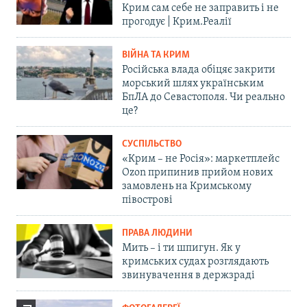
Крим сам себе не заправить і не
прогодує | Крим.Реалії
ВІЙНА ТА КРИМ
Російська влада обіцяє закрити
морський шлях українським
БпЛА до Севастополя. Чи реально
це?
СУСПІЛЬСТВО
«Крим – не Росія»: маркетплейс
Ozon припинив прийом нових
замовлень на Кримському
півострові
ПРАВА ЛЮДИНИ
Мить – і ти шпигун. Як у
кримських судах розглядають
звинувачення в держзраді