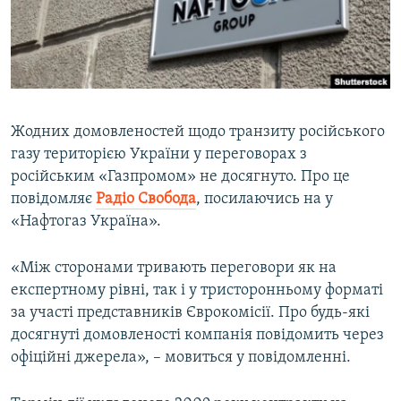
ВІДЕОУРОКИ «ELIFBE»
Русский
СВІДЧЕННЯ ОКУПАЦІЇ
Qırımtatar
УКРАЇНСЬКА ПРОБЛЕМА КРИМУ
ДОЛУЧАЙСЯ!
ІНФОГРАФІКА
Жодних домовленостей щодо транзиту російського
газу територією України у переговорах з
російським «Газпромом» не досягнуто. Про це
Усі сайти RFE/RL
повідомляє
Радіо Свобода
, посилаючись на у
«Нафтогаз Україна».
«Між сторонами тривають переговори як на
експертному рівні, так і у тристоронньому форматі
за участі представників Єврокомісії. Про будь-які
досягнуті домовленості компанія повідомить через
офіційні джерела», – мовиться у повідомленні.