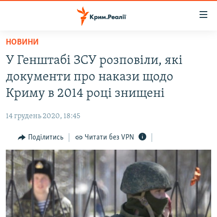
Доступність
посилання
Перейти
НОВИНИ
до
НОВИНИ
У Генштабі ЗСУ розповіли, які
основного
ВОДА.КРИМ
матеріалу
документи про накази щодо
ВІДЕО ТА ФОТО
Перейти
Криму в 2014 році знищені
до
ПОЛІТИКА
основної
14 грудень 2020, 18:45
БЛОГИ
навігації
Перейти
Поділитись
Читати без VPN
ПОГЛЯД
до
ІНТЕРВ'Ю
пошуку
ВСЕ ЗА ДЕНЬ
СПЕЦПРОЕКТИ
ЯК ОБІЙТИ БЛОКУВАННЯ
ДЕПОРТАЦІЯ