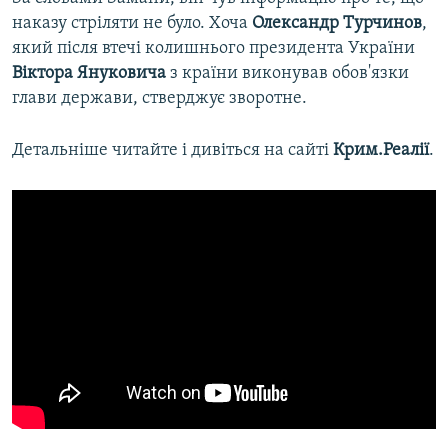
наказу стріляти не було. Хоча
Олександр Турчинов
,
який після втечі колишнього президента України
Віктора Януковича
з країни виконував обов'язки
глави держави, стверджує зворотне.
Детальніше читайте і дивіться на сайті
Крим.Реалії
.