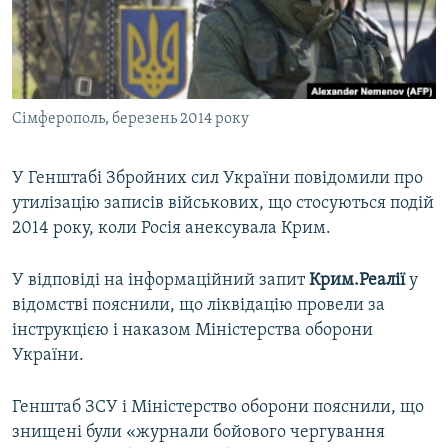
ВІДЕОУРОКИ «ELIFBE»
Русский
СВІДЧЕННЯ ОКУПАЦІЇ
Qırımtatar
УКРАЇНСЬКА ПРОБЛЕМА КРИМУ
Сімферополь, березень 2014 року
ДОЛУЧАЙСЯ!
ІНФОГРАФІКА
У Генштабі Збройних сил України повідомили про
утилізацію записів військових, що стосуються подій
Усі сайти RFE/RL
2014 року, коли Росія анексувала Крим.
У відповіді на інформаційний запит
Крим.Реалії
у
відомстві пояснили, що ліквідацію провели за
інструкцією і наказом Міністерства оборони
України.
Генштаб ЗСУ і Міністерство оборони пояснили, що
знищені були «журнали бойового чергування