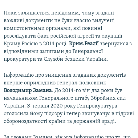
Поки залишається невідомим, чому згадані
важливі документи не були вчасно вилучені
компетентними органами, які повинні
розслідувати факт російської агресії та окупації
Криму Росією в 2014 році.
Крим.Реалії
звернулися з
відповідними запитами до Генеральної
прокуратури та Служби безпеки України.
Інформацію про знищення згаданих документів
вперше оприлюднив генерал-полковник
Володимир Замана
. До 2014-го він два роки був
начальником Генерального штабу Збройних сил
України. З червня 2020 року Генпрокуратура
оголосила йому підозру і тепер звинувачує в підриві
обороноздатності країни та державній зраді.
За словами Замани, він чув інформацію про те, що