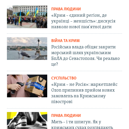
ПРАВА ЛЮДИНИ
«Крим – єдиний регіон, де
українці – меншість»: дискусія
навколо нової пам'ятної дати
ВІЙНА ТА КРИМ
Російська влада обіцяє закрити
морський шлях українським
БпЛА до Севастополя. Чи реально
це?
СУСПІЛЬСТВО
«Крим – не Росія»: маркетплейс
Ozon припинив прийом нових
замовлень на Кримському
півострові
ПРАВА ЛЮДИНИ
Мить – і ти шпигун. Як у
кримських судах розглядають