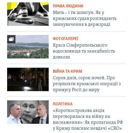
ПРАВА ЛЮДИНИ
Мить – і ти шпигун. Як у
кримських судах розглядають
звинувачення в держзраді
ФОТОГАЛЕРЕЇ
Краса Сімферопольського
водосховища та занедбаність
довкола
ВІЙНА ТА КРИМ
Сорок днів, сорок ночей. Про
результати кримської операції з
примусу Росії до миру
ПОЛІТИКА
«Короткострокова акція
перетворилася на війну на
виснаження»: Як пропаганда РФ
у Криму пояснює невдачі «СВО»