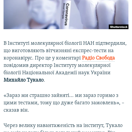
ВІДЕОУРОКИ «ELIFBE»
Русский
СВІДЧЕННЯ ОКУПАЦІЇ
Qırımtatar
УКРАЇНСЬКА ПРОБЛЕМА КРИМУ
ДОЛУЧАЙСЯ!
ІНФОГРАФІКА
В Інституті молекулярної біології НАН підтвердили,
що виготовляють вітчизняні експрес-тести на
коронавірус. Про це у коментарі
Радіо Свобода
Усі сайти RFE/RL
повідомив директор Інституту молекулярної
біології Національної Академії наук України
Михайло Тукало
.
«Зараз ми страшно зайняті... ми зараз горимо з
цими тестами, тому що дуже багато замовлень», –
сказав він.
Через велику навантаженість на інститут, Тукало