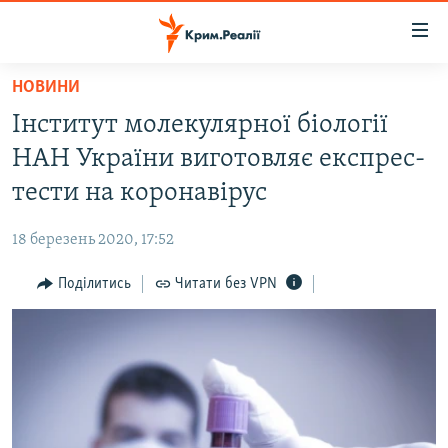
Доступність
посилання
Перейти
НОВИНИ
до
НОВИНИ
Інститут молекулярної біології
основного
ВОДА.КРИМ
матеріалу
НАН України виготовляє експрес-
ВІДЕО ТА ФОТО
Перейти
тести на коронавірус
до
ПОЛІТИКА
основної
18 березень 2020, 17:52
БЛОГИ
навігації
Перейти
Поділитись
Читати без VPN
ПОГЛЯД
до
ІНТЕРВ'Ю
пошуку
ВСЕ ЗА ДЕНЬ
СПЕЦПРОЕКТИ
ЯК ОБІЙТИ БЛОКУВАННЯ
ДЕПОРТАЦІЯ