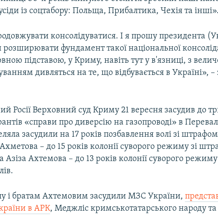
усіди із соцтабору: Польща, Прибалтика, Чехія та інші»
одовжувати консолідуватися. І я прошу президента (Ук
 розширювати фундамент такої національної консолідац
повною підставою, у Криму, навіть тут у в'язниці, з вел
куванням дивляться на те, що відбувається в Україні», –
ий Росії Верховний суд Криму 21 вересня засудив до т
рантів «справи про диверсію на газопроводі» в Перева
яла засудили на 17 років позбавлення волі зі штрафом
 Ахметова – до 15 років колонії суворого режиму зі шт
та Азіза Ахтемова – до 13 років колонії суворого режим
лів.
у і братам Ахтемовим засудили МЗС України,
предста
країни в АРК
, Меджліс кримськотатарського народу та