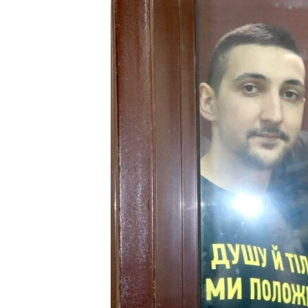
ВІДЕОУРОКИ «ELIFBE»
СВІДЧЕННЯ ОКУПАЦІЇ
УКРАЇНСЬКА ПРОБЛЕМА КРИМУ
ІНФОГРАФІКА