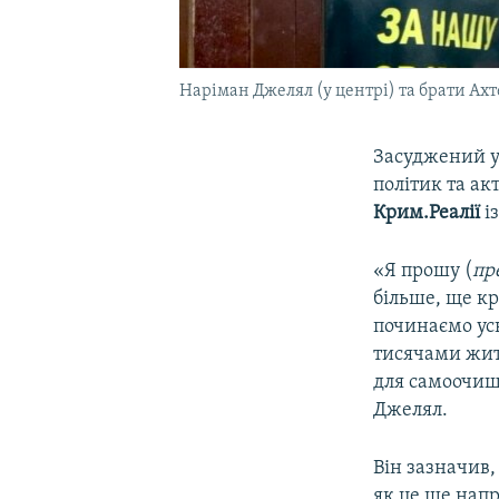
Наріман Джелял (у центрі) та брати Ах
Засуджений у
політик та ак
Крим.Реалії
і
«Я прошу (
пр
більше, ще кр
починаємо ус
тисячами житт
для самоочище
Джелял.
Він зазначив,
як це ще напр