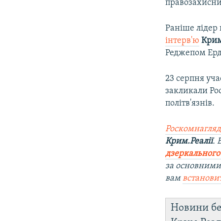
правозахисни
Раніше лідер
інтерв'ю
Крим
Реджепом Ерд
23 серпня уч
закликали Ро
політв'язнів.
Роскомнагляд
Крим.Реалії
.
дзеркального
за основними
вам
встанови
Новини бе