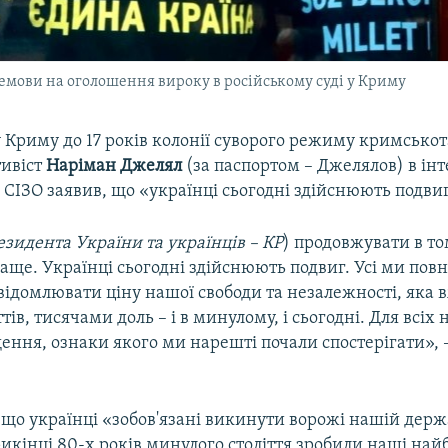
темови на оголошення вироку в російському суді у Криму
 Криму до 17 років колонії суворого режиму кримсько
тивіст
Наріман Джелял
(за паспортом – Джелялов) в інт
з СІЗО заявив, що «українці сьогодні здійснюють подви
езидента України та українців – КР
) продовжувати в то
аще. Українці сьогодні здійснюють подвиг. Усі ми по
відомлювати ціну нашої свободи та незалежності, яка 
ів, тисячами доль – і в минулому, і сьогодні. Для всіх 
ння, ознаки якого ми нарешті почали спостерігати», 
 що українці «зобов'язані викинути ворожі нашій держ
икінці 80-х років минулого століття зробили наші на