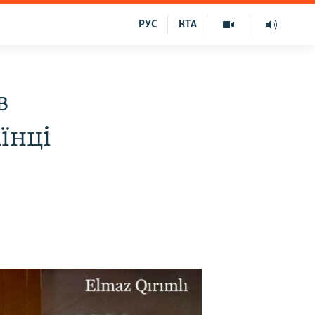
РУС
КТА
в
їнці