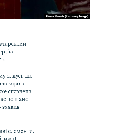
татарський
ерв'ю
г».
му ж дусі, ще
вною мірою
вже сплачена
нас це шанс
– заявив
аві елементи,
йближчі