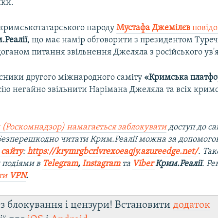
ки.
 кримськотатарського народу
Мустафа Джемілєв
повід
.Реалії
, що має намір обговорити з президентом Туре
оганом питання звільнення Джеляла з російського ув'
асники другого міжнародного саміту
«Кримська платф
сію негайно звільнити Нарімана Джеляла та всіх крим
 (Роскомнадзор) намагається заблокувати
доступ до са
 Безперешкодно читати Крим.Реалії можна за допомог
 сайту
:
https://krymrgbcrlvrexoeaqjy.azureedge.net/
. Та
 подіями в
Telegram
,
Instagram
та
Viber
Крим.Реалії
. Р
ти
VPN
.
з блокування і цензури! Встановити
додаток