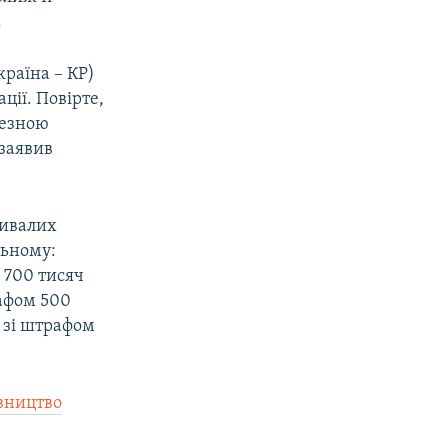
.
раїна – КР)
ії. Повірте,
ичезною
 заявив
ривалих
льному:
 700 тисяч
рафом 500
у зі штрафом
вництво