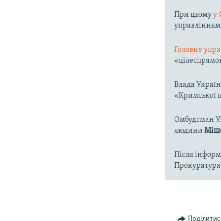
При цьому
у 
управлінням 
Головне упра
«цілеспрямо
Влада Україн
«Кримської п
Омбудсман 
людини
Міше
Після інформ
Прокуратура 
Поділитис