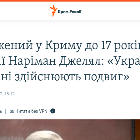
жений у Криму до 17 рокі
ії Наріман Джелял: «Укра
дні здійснюють подвиг»
, 15:12
ь
Читати без VPN