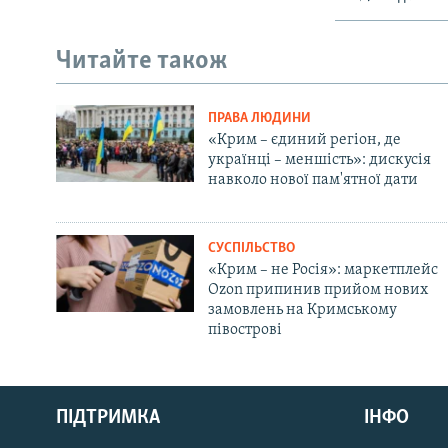
Читайте також
ПРАВА ЛЮДИНИ
«Крим – єдиний регіон, де
українці – меншість»: дискусія
навколо нової пам'ятної дати
СУСПІЛЬСТВО
«Крим – не Росія»: маркетплейс
Ozon припинив прийом нових
замовлень на Кримському
півострові
Русский
ПІДТРИМКА
ІНФО
Qırımtatar