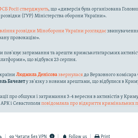
ФСБ Росії стверджують
, що «диверсія була організована Голов
розвідки (ГУР) Міністерства оборони України».
вління розвідки Міноборони України розглядає
звинувачення 
вану провокацію».
и пов'язує затримання та арешти кримськотатарських активіст
латформи», що відбувся 23 серпня.
України
Людмила Денісова
звернулася
до Верховного комісара
ль Бачелет
у зв'язку з новими арештами, що відбулися в Крим
ації про обшуки і затримання 3-4 вересня в активістів у Крим
АРК і Севастополя
повідомляла про відкриття кримінальних 
ь
Читати без VPN
Follow us
Print