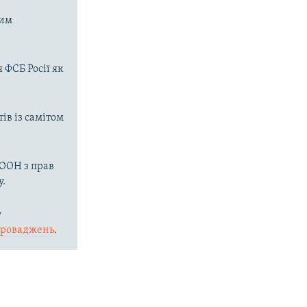
ним
ФСБ Росії як
ів із самітом
 ООН з прав
у.
у
проваджень
.