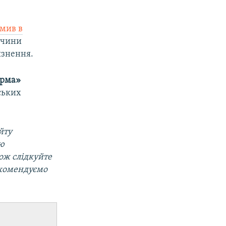
омив в
ччини
язнення.
орма»
ських
йту
ою
кож слідкуйте
екомендуємо