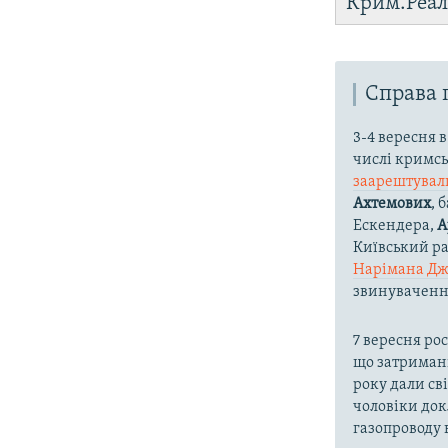
Крим.Реал
Справа 
3-4 вересня 
числі кримсь
заарештувал
Ахтемових
, 
Ескендера,
А
Київський р
Нарімана Д
звинувачення
7 вересня ро
що затримані
року дали св
чоловіки док
газопроводу 