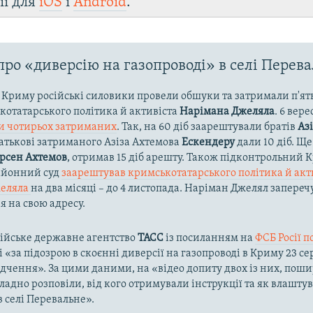
ії для
iOS
і
Android
.
про «диверсію на газопроводі» в селі Перев
в Криму російські силовики провели обшуки та затримали п'ять 
котатарського політика й активіста
Нарімана Джеляла
. 6 вер
и чотирьох затриманих
. Так, на 60 діб заарештували братів
Аз
батькові затриманого Азіза Ахтемова
Ескендеру
дали 10 діб. Щ
рсен Ахтемов
, отримав 15 діб арешту. Також підконтрольний
айонний суд
заарештував кримськотатарського політика й акт
желяла
на два місяці – до 4 листопада. Наріман Джелял заперечу
 на свою адресу.
сійське державне агентство
ТАСС
із посиланням на
ФСБ Росії 
 «за підозрою в скоєнні диверсії на газопроводі в Криму 23 се
ідчення». За цими даними, на «відео допиту двох із них, пош
ладно розповіли, від кого отримували інструкції та як влашту
в селі Перевальне».