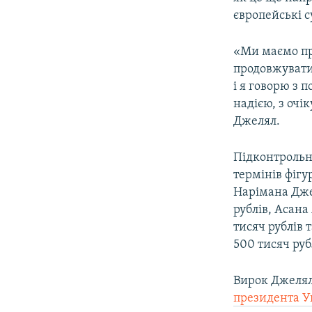
європейські с
«Ми маємо пр
продовжувати
і я говорю з 
надією, з очі
Джелял.
Підконтрольн
термінів фігу
Нарімана Джел
рублів, Асана
тисяч рублів 
500 тисяч руб
Вирок Джелял
президента У