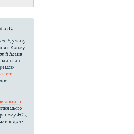
альне
осіб, у тому
есня в Криму
іза
й
Асана
е один син
 Кремлю
ивіста
є всі
повідомило
,
рпня цього
иреному ФСБ,
вали підрив