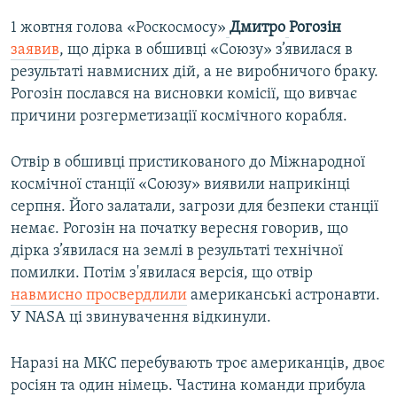
1 жовтня голова «Роскосмосу»
Дмитро
Рогозін
заявив
, що дірка в обшивці «Союзу» з’явилася в
результаті навмисних дій, а не виробничого браку.
Рогозін послався на висновки комісії, що вивчає
причини розгерметизації космічного корабля.
Отвір в обшивці пристикованого до Міжнародної
космічної станції «Союзу» виявили наприкінці
серпня. Його залатали, загрози для безпеки станції
немає. Рогозін на початку вересня говорив, що
дірка з’явилася на землі в результаті технічної
помилки. Потім з'явилася версія, що отвір
навмисно просвердлили
американські астронавти.
У NASA ці звинувачення відкинули.
Наразі на МКС перебувають троє американців, двоє
росіян та один німець. Частина команди прибула