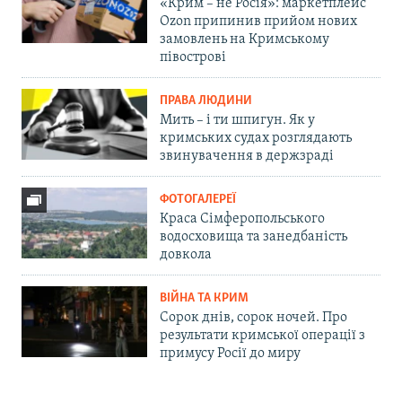
«Крим – не Росія»: маркетплейс
Ozon припинив прийом нових
замовлень на Кримському
півострові
ПРАВА ЛЮДИНИ
Мить – і ти шпигун. Як у
кримських судах розглядають
звинувачення в держзраді
ФОТОГАЛЕРЕЇ
Краса Сімферопольського
водосховища та занедбаність
довкола
ВІЙНА ТА КРИМ
Сорок днів, сорок ночей. Про
результати кримської операції з
примусу Росії до миру