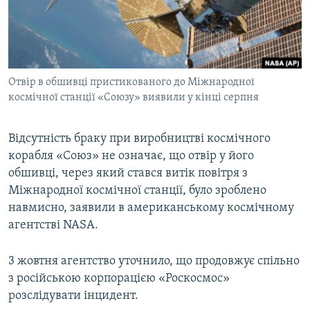
ВІДЕОУРОКИ «ELIFBE»
Русский
СВІДЧЕННЯ ОКУПАЦІЇ
Qırımtatar
УКРАЇНСЬКА ПРОБЛЕМА КРИМУ
Отвір в обшивці пристикованого до Міжнародної
ДОЛУЧАЙСЯ!
ІНФОГРАФІКА
космічної станції «Союзу» виявили у кінці серпня
Відсутність браку при виробництві космічного
Усі сайти RFE/RL
корабля «Союз» не означає, що отвір у його
обшивці, через який стався витік повітря з
Міжнародної космічної станції, було зроблено
навмисно, заявили в американському космічному
агентстві NASA.
3 жовтня агентство уточнило, що продовжує спільно
з російською корпорацією «Роскосмос»
розслідувати інцидент.