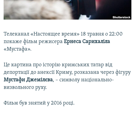
ВІДЕОУРОКИ «ELIFBE»
Русский
СВІДЧЕННЯ ОКУПАЦІЇ
Qırımtatar
УКРАЇНСЬКА ПРОБЛЕМА КРИМУ
Телеканал «Настоящее время» 18 травня о 22:00
ДОЛУЧАЙСЯ!
ІНФОГРАФІКА
покаже фільм режисера
Ернеса Сарихаліла
«Мустафа».
Це картина про історію кримських татар від
Усі сайти RFE/RL
депортації до анексії Криму, розказана через фігуру
Мустафи Джемілєва
, – символу національно-
визвольного руху.
Фільм був знятий у 2016 році.