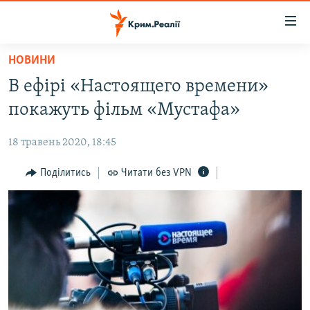
Доступність
посилання
Перейти
НОВИНИ
до
НОВИНИ
В ефірі «Настоящего времени»
основного
ВОДА.КРИМ
матеріалу
покажуть фільм «Мустафа»
ВІДЕО ТА ФОТО
Перейти
до
18 травень 2020, 18:45
ПОЛІТИКА
основної
БЛОГИ
Поділитись
Читати без VPN
навігації
Перейти
ПОГЛЯД
до
ІНТЕРВ'Ю
пошуку
ВСЕ ЗА ДЕНЬ
СПЕЦПРОЕКТИ
ЯК ОБІЙТИ БЛОКУВАННЯ
ДЕПОРТАЦІЯ