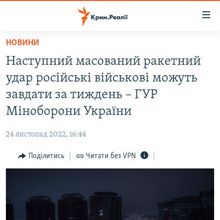
Доступність
посилання
Перейти
НОВИНИ
до
НОВИНИ
Наступний масований ракетний
основного
ВОДА.КРИМ
матеріалу
удар російські військові можуть
ВІДЕО ТА ФОТО
Перейти
завдати за тиждень – ГУР
до
ПОЛІТИКА
Міноборони України
основної
БЛОГИ
навігації
24 листопад 2022, 16:44
Перейти
ПОГЛЯД
до
Поділитись
Читати без VPN
ІНТЕРВ'Ю
пошуку
ВСЕ ЗА ДЕНЬ
СПЕЦПРОЕКТИ
ЯК ОБІЙТИ БЛОКУВАННЯ
ДЕПОРТАЦІЯ