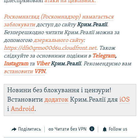
цілеспрямовані
атаки на цивільних.
Роскомнагляд (Роскомнадзор) намагається
заблокувати
доступ до сайту
Крим.Реалії
.
Безперешкодно читати Крим.Реалії можна за
допомогою
дзеркального сайту
:
https://dfs0qrmo00d6u.cloudfront.net
. Також
слідкуйте за основними подіями в
Telegram
,
Instagram
та
Viber
Крим.Реалії
. Ре
комендуємо вам
встановити
VPN
.
Новини без блокування і цензури!
Встановити
додаток
Крим.Реалії для
iOS
і
Android
.
Поділитись
Читати без VPN
Follow us