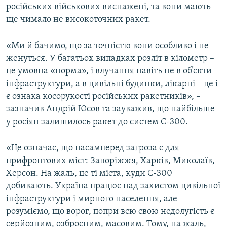
російських військових виснажені, та вони мають
ще чимало не високоточних ракет.
«Ми й бачимо, що за точністю вони особливо і не
женуться. У багатьох випадках розліт в кілометр –
це умовна «норма», і влучання навіть не в об’єкти
інфраструктури, а в цивільні будинки, лікарні – це і
є ознака косорукості російських ракетників», –
зазначив Андрій Юсов та зауважив, що найбільше
у росіян залишилось ракет до систем С-300.
«Це означає, що насамперед загроза є для
прифронтових міст: Запоріжжя, Харків, Миколаїв,
Херсон. На жаль, це ті міста, куди С-300
добивають. Україна працює над захистом цивільної
інфраструктури і мирного населення, але
розуміємо, що ворог, попри всю свою недолугість є
серйозним, озброєним, масовим. Тому, на жаль,