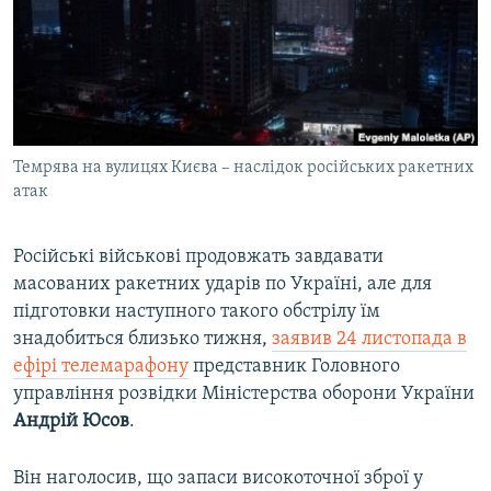
ВІДЕОУРОКИ «ELIFBE»
Русский
СВІДЧЕННЯ ОКУПАЦІЇ
Qırımtatar
УКРАЇНСЬКА ПРОБЛЕМА КРИМУ
ДОЛУЧАЙСЯ!
ІНФОГРАФІКА
Темрява на вулицях Києва – наслідок російських ракетних
атак
Усі сайти RFE/RL
Російські військові продовжать завдавати
масованих ракетних ударів по Україні, але для
підготовки наступного такого обстрілу їм
знадобиться близько тижня,
заявив 24 листопада в
ефірі телемарафону
представник Головного
управління розвідки Міністерства оборони України
Андрій Юсов
.
Він наголосив, що запаси високоточної зброї у