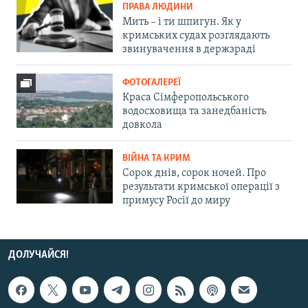
ПРАВА ЛЮДИНИ
Мить – і ти шпигун. Як у
кримських судах розглядають
звинувачення в держзраді
ФОТОГАЛЕРЕЇ
Краса Сімферопольського
водосховища та занедбаність
довкола
ВІЙНА ТА КРИМ
Сорок днів, сорок ночей. Про
результати кримської операції з
примусу Росії до миру
ДОЛУЧАЙСЯ!