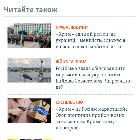
Читайте також
ПРАВА ЛЮДИНИ
«Крим – єдиний регіон, де
українці – меншість»: дискусія
навколо нової пам'ятної дати
ВІЙНА ТА КРИМ
Російська влада обіцяє закрити
морський шлях українським
БпЛА до Севастополя. Чи реально
це?
СУСПІЛЬСТВО
«Крим – не Росія»: маркетплейс
Ozon припинив прийом нових
замовлень на Кримському
півострові