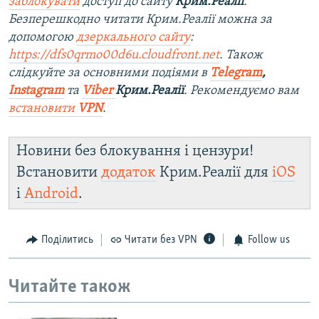
заблокувати
доступ до сайту
Крим.Реалії
.
Безперешкодно читати Крим.Реалії можна за
допомогою
дзеркального сайту
:
https://dfs0qrmo00d6u.cloudfront.net
. Також
слідкуйте за основними подіями в
Telegram
,
Instagram
та
Viber
Крим.Реалії
. Ре
комендуємо вам
встановити
VPN
.
Новини без блокування і цензури!
Встановити
додаток
Крим.Реалії для
iOS
і
Android
.
Поділитись
Читати без VPN
Follow us
Читайте також