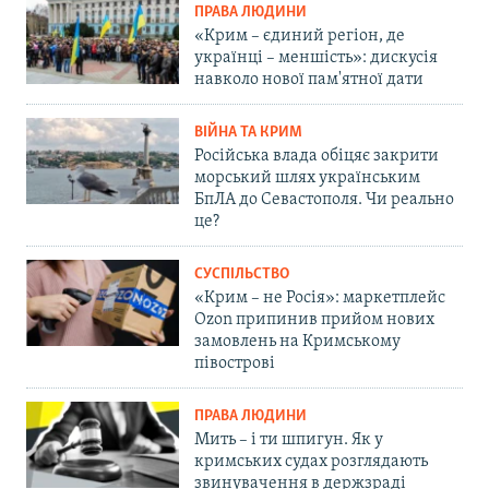
ПРАВА ЛЮДИНИ
«Крим – єдиний регіон, де
українці – меншість»: дискусія
навколо нової пам'ятної дати
ВІЙНА ТА КРИМ
Російська влада обіцяє закрити
морський шлях українським
БпЛА до Севастополя. Чи реально
це?
СУСПІЛЬСТВО
«Крим – не Росія»: маркетплейс
Ozon припинив прийом нових
замовлень на Кримському
півострові
ПРАВА ЛЮДИНИ
Мить – і ти шпигун. Як у
кримських судах розглядають
звинувачення в держзраді