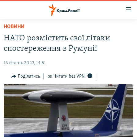
Доступність
посилання
Перейти
НОВИНИ
до
НОВИНИ
НАТО розмістить свої літаки
основного
ВОДА.КРИМ
матеріалу
спостереження в Румунії
ВІДЕО ТА ФОТО
Перейти
до
13 січень 2023, 14:51
ПОЛІТИКА
основної
БЛОГИ
Поділитись
Читати без VPN
навігації
Перейти
ПОГЛЯД
до
ІНТЕРВ'Ю
пошуку
ВСЕ ЗА ДЕНЬ
СПЕЦПРОЕКТИ
ЯК ОБІЙТИ БЛОКУВАННЯ
ДЕПОРТАЦІЯ