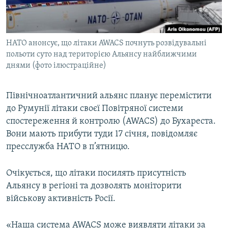
ВІДЕОУРОКИ «ELIFBE»
Русский
СВІДЧЕННЯ ОКУПАЦІЇ
Qırımtatar
НАТО анонсує, що літаки AWACS почнуть розвідувальні
УКРАЇНСЬКА ПРОБЛЕМА КРИМУ
польоти суто над територією Альянсу найближчими
ДОЛУЧАЙСЯ!
ІНФОГРАФІКА
днями (фото ілюстраційне)
Північноатлантичний альянс планує перемістити
до Румунії літаки своєї Повітряної системи
Усі сайти RFE/RL
спостереження й контролю (AWACS) до Бухареста.
Вони мають прибути туди 17 січня, повідомляє
пресслужба НАТО в п’ятницю.
Очікується, що літаки посилять присутність
Альянсу в регіоні та дозволять моніторити
військову активність Росії.
«Наша система AWACS може виявляти літаки за