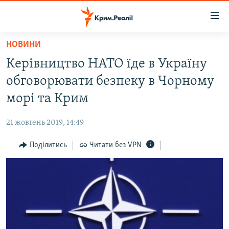
Доступність
посилання
Перейти
НОВИНИ
до
НОВИНИ
Керівництво НАТО їде в Україну
основного
ВОДА.КРИМ
матеріалу
обговорювати безпеку в Чорному
ВІДЕО ТА ФОТО
Перейти
морі та Крим
до
ПОЛІТИКА
основної
21 жовтень 2019, 14:49
БЛОГИ
навігації
Перейти
Поділитись
Читати без VPN
ПОГЛЯД
до
ІНТЕРВ'Ю
пошуку
ВСЕ ЗА ДЕНЬ
СПЕЦПРОЕКТИ
ЯК ОБІЙТИ БЛОКУВАННЯ
ДЕПОРТАЦІЯ