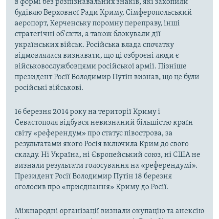
в формі без розпізнавальних знаків, які захопили
будівлю Верховної Ради Криму, Сімферопольський
аеропорт, Керченську поромну переправу, інші
стратегічні об'єкти, а також блокували дії
українських військ. Російська влада спочатку
відмовлялася визнавати, що ці озброєні люди є
військовослужбовцями російської армії. Пізніше
президент Росії Володимир Путін визнав, що це були
російські військові.
16 березня 2014 року на території Криму і
Севастополя відбувся невизнаний більшістю країн
світу «референдум» про статус півострова, за
результатами якого Росія включила Крим до свого
складу. Ні Україна, ні Європейський союз, ні США не
визнали результати голосування на «референдумі».
Президент Росії Володимир Путін 18 березня
оголосив про «приєднання» Криму до Росії.
Міжнародні організації визнали окупацію та анексію