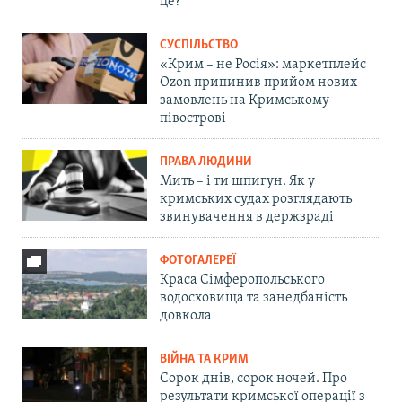
це?
СУСПІЛЬСТВО
«Крим – не Росія»: маркетплейс
Ozon припинив прийом нових
замовлень на Кримському
півострові
ПРАВА ЛЮДИНИ
Мить – і ти шпигун. Як у
кримських судах розглядають
звинувачення в держзраді
ФОТОГАЛЕРЕЇ
Краса Сімферопольського
водосховища та занедбаність
довкола
ВІЙНА ТА КРИМ
Сорок днів, сорок ночей. Про
результати кримської операції з