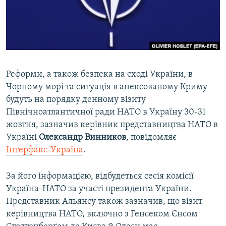
ВІДЕОУРОКИ «ELIFBE»
Русский
СВІДЧЕННЯ ОКУПАЦІЇ
Qırımtatar
УКРАЇНСЬКА ПРОБЛЕМА КРИМУ
ДОЛУЧАЙСЯ!
ІНФОГРАФІКА
Реформи, а також безпека на сході України, в
Чорному морі та ситуація в анексованому Криму
будуть на порядку денному візиту
Усі сайти RFE/RL
Північноатлантичної ради НАТО в Україну 30-31
жовтня, зазначив керівник представництва НАТО в
Україні
Олександр Винников
, повідомляє
Інтерфакс-Україна
.
За його інформацією, відбудеться сесія комісії
Україна-НАТО за участі президента України.
Представник Альянсу також зазначив, що візит
керівництва НАТО, включно з Генсеком Єнсом