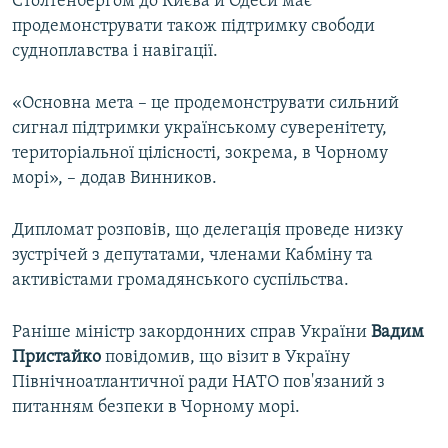
Столтенберґом до Києва й Одеси має
продемонструвати також підтримку свободи
судноплавства і навігації.
«Основна мета – це продемонструвати сильний
сигнал підтримки українському суверенітету,
територіальної цілісності, зокрема, в Чорному
морі», – додав Винников.
Дипломат розповів, що делегація проведе низку
зустрічей з депутатами, членами Кабміну та
активістами громадянського суспільства.
Раніше міністр закордонних справ України
Вадим
Пристайко
повідомив, що візит в Україну
Північноатлантичної ради НАТО пов'язаний з
питанням безпеки в Чорному морі.