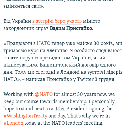
змінюється світ».
Від України
в зустрічі бере участь
міністр
закордонних справ
Вадим Пристайко
.
«Працюючи з НАТО тепер уже майже 30 років, ми
тримаємо курс на членство. Я особисто сподіваюся
стояти поруч із президентом України, який
підписуватиме Вашингтонський договір одного
дня. Тому ми сьогодні в Лондоні на зустрічі лідерів
НАТО», – написав Пристайко у Twitter 3 грудня.
Working with
@NATO
for almost 30 years now, we
keep our course towards membership. I personally
hope to stand next to a 🇺🇦 President signing the
#WashingtonTreaty
one day. That's why we're in
#London
today at the NATO leaders' meeting.