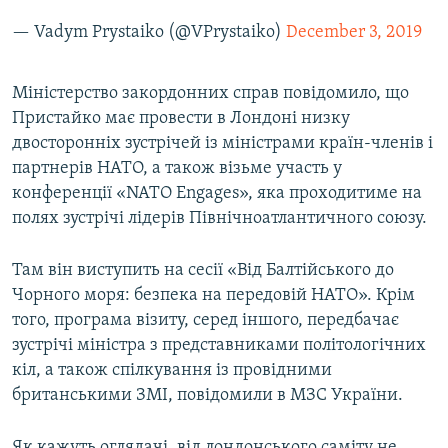
— Vadym Prystaiko (@VPrystaiko)
December 3, 2019
Міністерство закордонних справ повідомило, що
Пристайко має провести в Лондоні низку
двосторонніх зустрічей із міністрами країн-членів і
партнерів НАТО, а також візьме участь у
конференції «NATO Engages», яка проходитиме на
полях зустрічі лідерів Північноатлантичного союзу.
Там він виступить на сесії «Від Балтійського до
Чорного моря: безпека на передовій НАТО». Крім
того, програма візиту, серед іншого, передбачає
зустрічі міністра з представниками політологічних
кіл, а також спілкування із провідними
британськими ЗМІ, повідомили в МЗС України.
Як кажуть оглядачі, від лондонського саміту не