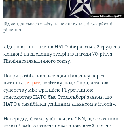
ВІДЕОУРОКИ «ELIFBE»
Русский
СВІДЧЕННЯ ОКУПАЦІЇ
Qırımtatar
Від лондонського саміту не чекають на якісь серйозні
УКРАЇНСЬКА ПРОБЛЕМА КРИМУ
рішення
ДОЛУЧАЙСЯ!
ІНФОГРАФІКА
Лідери країн – членів НАТО збираються 3 грудня в
Лондоні на дводенну зустріч із нагоди 70-річчя
Північноатлантичного союзу.
Усі сайти RFE/RL
Попри розбіжності всередині альянсу через
питання
витрат
, політику щодо Сирії, а також
суперечку між Францією і Туреччиною,
генсекретар НАТО
Єнс Столтенберґ
заявив, що
НАТО є «найбільш успішним альянсом в історії».
Напередодні саміту він заявив CNN, що союзники
«здатні змінюватися знову і знову в той час, як