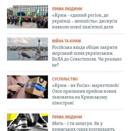
ПРАВА ЛЮДИНИ
«Крим – єдиний регіон, де
українці – меншість»: дискусія
навколо нової пам'ятної дати
ВІЙНА ТА КРИМ
Російська влада обіцяє закрити
морський шлях українським
БпЛА до Севастополя. Чи реально
це?
СУСПІЛЬСТВО
«Крим – не Росія»: маркетплейс
Ozon припинив прийом нових
замовлень на Кримському
півострові
ПРАВА ЛЮДИНИ
Мить – і ти шпигун. Як у
кримських судах розглядають