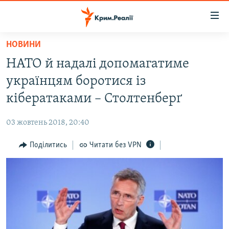
Доступність
посилання
Перейти
НОВИНИ
до
НОВИНИ
НАТО й надалі допомагатиме
основного
ВОДА.КРИМ
матеріалу
українцям боротися із
ВІДЕО ТА ФОТО
Перейти
кібератаками – Столтенберґ
до
ПОЛІТИКА
основної
03 жовтень 2018, 20:40
БЛОГИ
навігації
Перейти
Поділитись
Читати без VPN
ПОГЛЯД
до
ІНТЕРВ'Ю
пошуку
ВСЕ ЗА ДЕНЬ
СПЕЦПРОЕКТИ
ЯК ОБІЙТИ БЛОКУВАННЯ
ДЕПОРТАЦІЯ