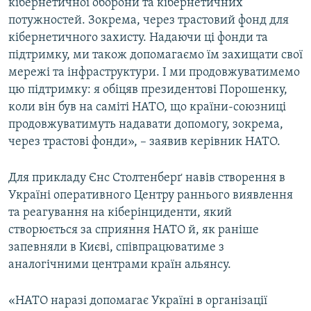
кібернетичної оборони та кібернетичних
потужностей. Зокрема, через трастовий фонд для
кібернетичного захисту. Надаючи ці фонди та
підтримку, ми також допомагаємо їм захищати свої
мережі та інфраструктури. І ми продовжуватимемо
цю підтримку: я обіцяв президентові Порошенку,
коли він був на саміті НАТО, що країни-союзниці
продовжуватимуть надавати допомогу, зокрема,
через трастові фонди», – заявив керівник НАТО.
Для прикладу Єнс Столтенберґ навів створення в
Україні оперативного Центру раннього виявлення
та реагування на кіберінциденти, який
створюється за сприяння НАТО й, як раніше
запевняли в Києві, співпрацюватиме з
аналогічними центрами країн альянсу.
«НАТО наразі допомагає Україні в організації