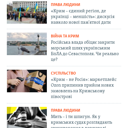
ПРАВА ЛЮДИНИ
«Крим – єдиний регіон, де
українці – меншість»: дискусія
навколо нової пам'ятної дати
ВІЙНА ТА КРИМ
Російська влада обіцяє закрити
морський шлях українським
БпЛА до Севастополя. Чи реально
це?
СУСПІЛЬСТВО
«Крим – не Росія»: маркетплейс
Ozon припинив прийом нових
замовлень на Кримському
півострові
ПРАВА ЛЮДИНИ
Мить – і ти шпигун. Як у
кримських судах розглядають