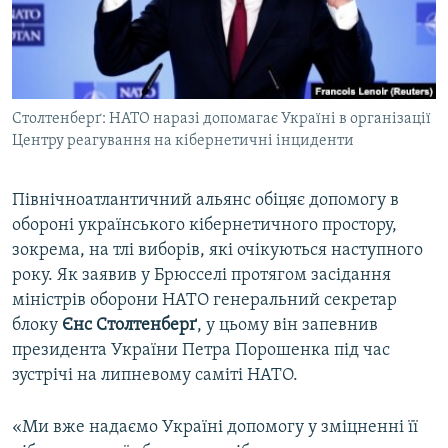
ВІДЕОУРОКИ «ELIFBE»
Русский
СВІДЧЕННЯ ОКУПАЦІЇ
Qırımtatar
УКРАЇНСЬКА ПРОБЛЕМА КРИМУ
Столтенберґ: НАТО наразі допомагає Україні в організації
ДОЛУЧАЙСЯ!
ІНФОГРАФІКА
Центру реагування на кібернетичні інциденти
Північноатлантичний альянс обіцяє допомогу в
Усі сайти RFE/RL
обороні українського кібернетичного простору,
зокрема, на тлі виборів, які очікуються наступного
року. Як заявив у Брюсселі протягом засідання
міністрів оборони НАТО генеральний секретар
блоку
Єнс Столтенберґ
, у цьому він запевнив
президента України Петра Порошенка під час
зустрічі на липневому саміті НАТО.
«Ми вже надаємо Україні допомогу у зміцненні її