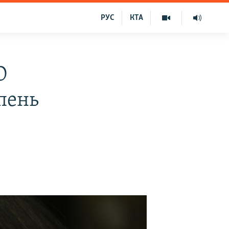
РУС
КТА
О
пень