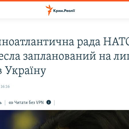
чноатлантична рада НАТ
есла запланований на ли
в Україну
16:16
ь
Читати без VPN