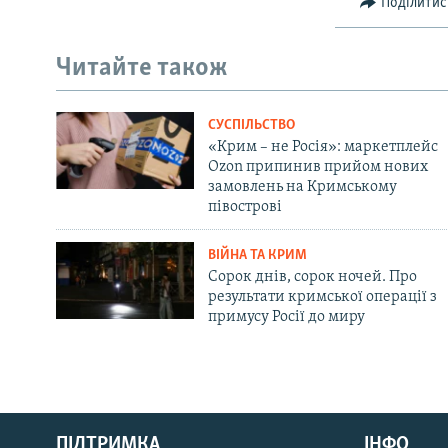
Поділитис
Читайте також
СУСПІЛЬСТВО
«Крим – не Росія»: маркетплейс
Ozon припинив прийом нових
замовлень на Кримському
півострові
ВІЙНА ТА КРИМ
Сорок днів, сорок ночей. Про
результати кримської операції з
примусу Росії до миру
Русский
ПІДТРИМКА
ІНФО
Qırımtatar