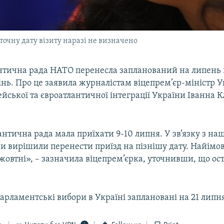
очну дату візиту наразі не визначено
нтична рада НАТО перенесла запланований на липень в
інь. Про це заявила журналістам віцепрем’єр-міністр У
йської та євроатлантичної інтеграції України Іванна
нтична рада мала приїхати 9-10 липня. У зв’язку з н
и вирішили перенести приїзд на пізнішу дату. Найімов
 жовтні», – зазначила віцепрем’єрка, уточнивши, що ос
арламентські вибори в Україні заплановані на 21 липн