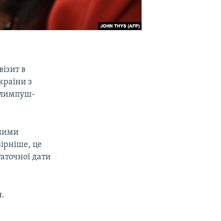
ізит в
країни з
 Климпуш-
ашими
ірніше, це
таточної дати
я.