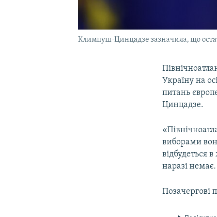
Климпуш-Цинцадзе зазначила, що остат
Північноатла
Україну на ос
питань європе
Цинцадзе.
«Північноатла
виборами вон
відбудеться в
наразі немає.
Позачергові п