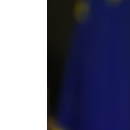
ВІДЕОУРОКИ «ELIFBE»
СВІДЧЕННЯ ОКУПАЦІЇ
УКРАЇНСЬКА ПРОБЛЕМА КРИМУ
ІНФОГРАФІКА