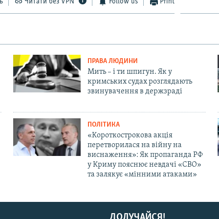
ь
Читати без VPN
Follow us
Print
ПРАВА ЛЮДИНИ
Мить – і ти шпигун. Як у
кримських судах розглядають
звинувачення в держзраді
ПОЛІТИКА
«Короткострокова акція
перетворилася на війну на
виснаження»: Як пропаганда РФ
у Криму пояснює невдачі «СВО»
та залякує «мінними атаками»
ДОЛУЧАЙСЯ!