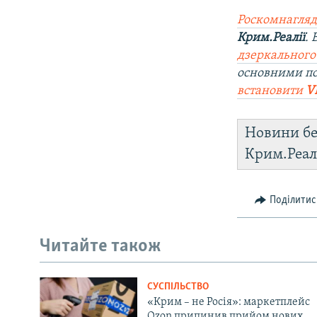
Роскомнагляд
Крим.Реалії
.
дзеркального
основними п
встановити
V
Новини бе
Крим.Реал
Поділитис
Читайте також
СУСПІЛЬСТВО
«Крим – не Росія»: маркетплейс
Ozon припинив прийом нових