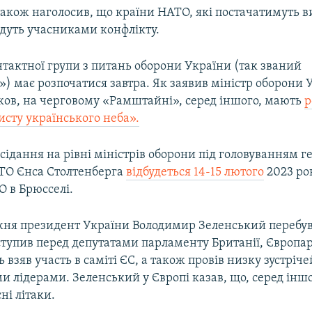
також наголосив, що країни НАТО, які постачатимуть 
удуть учасниками конфлікту.
тактної групи з питань оборони України (так званий
) має розпочатися завтра. Як заявив міністр оборони 
іков, на черговому «Рамштайні», серед іншого, мають
р
исту українського неба».
асідання на рівні міністрів оборони під головуванням 
ТО Єнса Столтенберга
відбудеться 14-15 лютого
2023 ро
О в Брюсселі.
ня президент України Володимир Зеленський перебува
ступив перед депутатами парламенту Британії, Європа
 взяв участь в саміті ЄС, а також провів низку зустріче
 лідерами. Зеленський у Європі казав, що, серед іншо
ні літаки.