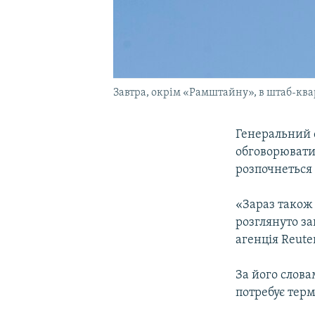
Завтра, окрім «Рамштайну», в штаб-ква
Генеральний 
обговорюватим
розпочнеться 
«Зараз також 
розглянуто за
агенція Reuter
За його слова
потребує терм