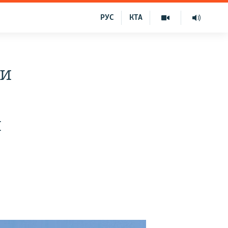
РУС
КТА
ри
я