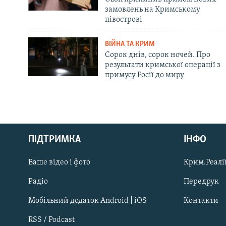
замовлень на Кримському
півострові
ВІЙНА ТА КРИМ
Сорок днів, сорок ночей. Про
результати кримської операції з
примусу Росії до миру
Русский
ПІДТРИМКА
ІНФО
Qırımtatar
Ваше відео і фото
Крим.Реалії
ДОЛУЧАЙСЯ!
Радіо
Передрук
Мобільний додаток Android | iOS
Контакти
RSS / Podcast