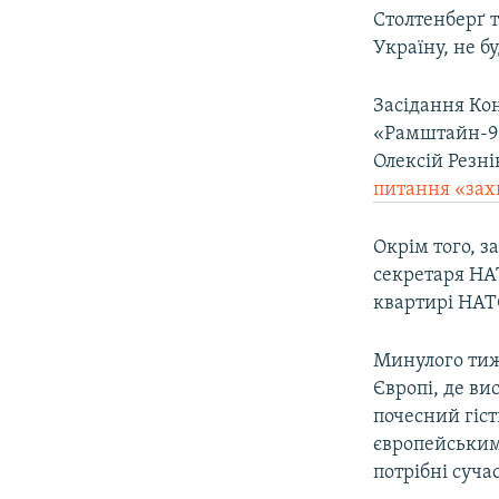
Столтенберґ 
Україну, не б
Засідання Кон
«Рамштайн-9»
Олексій Резн
питання «зах
Окрім того, з
секретаря НА
квартирі НАТ
Минулого тиж
Європі, де ви
почесний гість
європейськими
потрібні сучас