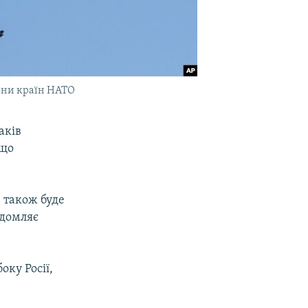
рони країн НАТО
аків
 що
е також буде
ідомляє
оку Росії,