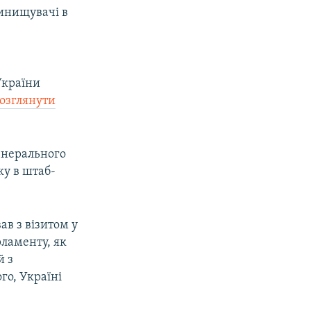
винищувачі в
України
озглянути
генерального
ку в штаб-
в з візитом у
рламенту, як
й з
го, Україні