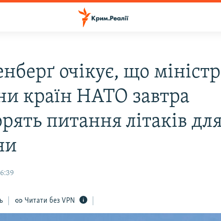
енберґ очікує, що мініст
ни країн НАТО завтра
рять питання літаків дл
ни
6:39
ь
Читати без VPN