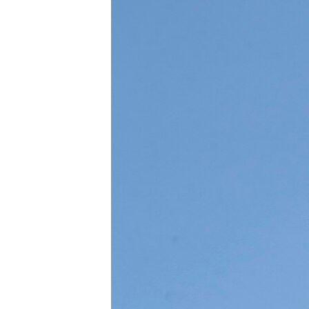
ВІДЕОУРОКИ «ELIFBE»
СВІДЧЕННЯ ОКУПАЦІЇ
УКРАЇНСЬКА ПРОБЛЕМА КРИМУ
ІНФОГРАФІКА