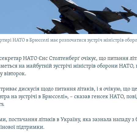
ртирі НАТО в Брюсселі має розпочатися зустріч міністрів обо
секретар НАТО Єнс Столтенберґ очікує, що питання літ
еться на майбутній зустрічі міністрів оборони НАТО,
у вівторок.
триває дискусія щодо питання літаків, і я очікую, що ц
втра на зустрічі в Брюсселі», – сказав генсек НАТО, пов
s.
ми, постачання літаків в Україну, яка зазнала нападу з б
інової підтримки.