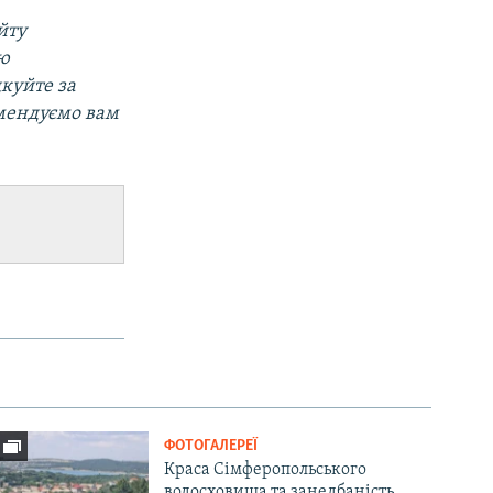
йту
ою
дкуйте за
мендуємо вам
ФОТОГАЛЕРЕЇ
Краса Сімферопольського
водосховища та занедбаність