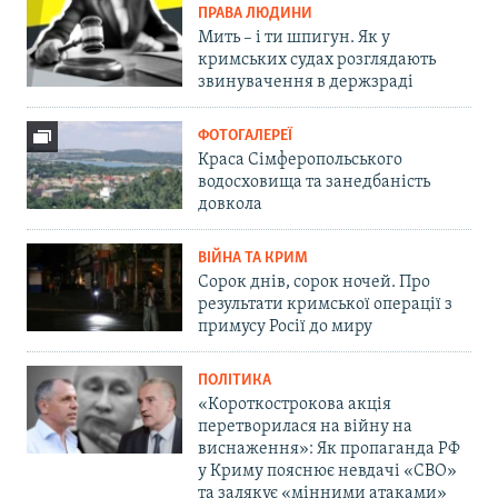
ПРАВА ЛЮДИНИ
Мить – і ти шпигун. Як у
кримських судах розглядають
звинувачення в держзраді
ФОТОГАЛЕРЕЇ
Краса Сімферопольського
водосховища та занедбаність
довкола
ВІЙНА ТА КРИМ
Сорок днів, сорок ночей. Про
результати кримської операції з
примусу Росії до миру
ПОЛІТИКА
«Короткострокова акція
перетворилася на війну на
виснаження»: Як пропаганда РФ
у Криму пояснює невдачі «СВО»
та залякує «мінними атаками»