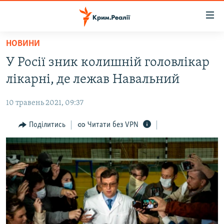
Доступність
посилання
Перейти
НОВИНИ
до
НОВИНИ
У Росії зник колишній головлікар
основного
ВОДА.КРИМ
матеріалу
лікарні, де лежав Навальний
ВІДЕО ТА ФОТО
Перейти
до
10 травень 2021, 09:37
ПОЛІТИКА
основної
БЛОГИ
Поділитись
Читати без VPN
навігації
Перейти
ПОГЛЯД
до
ІНТЕРВ'Ю
пошуку
ВСЕ ЗА ДЕНЬ
СПЕЦПРОЕКТИ
ЯК ОБІЙТИ БЛОКУВАННЯ
ДЕПОРТАЦІЯ