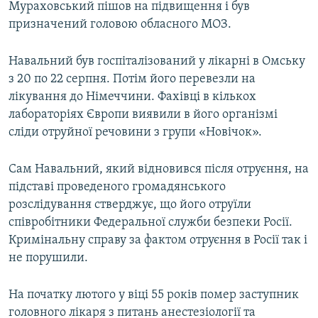
Мураховський пішов на підвищення і був
призначений головою обласного МОЗ.
Навальний був госпіталізований у лікарні в Омську
з 20 по 22 серпня. Потім його перевезли на
лікування до Німеччини. Фахівці в кількох
лабораторіях Європи виявили в його організмі
сліди отруйної речовини з групи «Новічок».
Сам Навальний, який відновився після отруєння, на
підставі проведеного громадянського
розслідування стверджує, що його отруїли
співробітники Федеральної служби безпеки Росії.
Кримінальну справу за фактом отруєння в Росії так і
не порушили.
На початку лютого у віці 55 років помер заступник
головного лікаря з питань анестезіології та