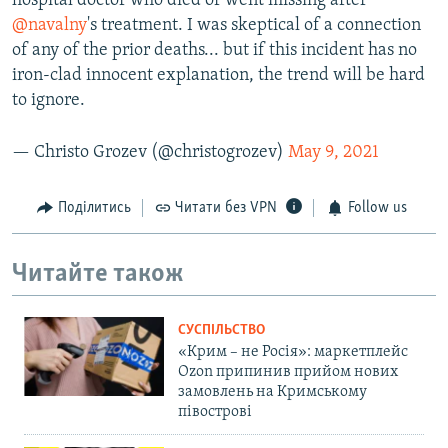
hospital doctor who died or went missing after
@navalny
's treatment. I was skeptical of a connection
of any of the prior deaths... but if this incident has no
iron-clad innocent explanation, the trend will be hard
to ignore.
— Christo Grozev (@christogrozev)
May 9, 2021
Поділитись
Читати без VPN
Follow us
Читайте також
СУСПІЛЬСТВО
«Крим – не Росія»: маркетплейс
Ozon припинив прийом нових
замовлень на Кримському
півострові