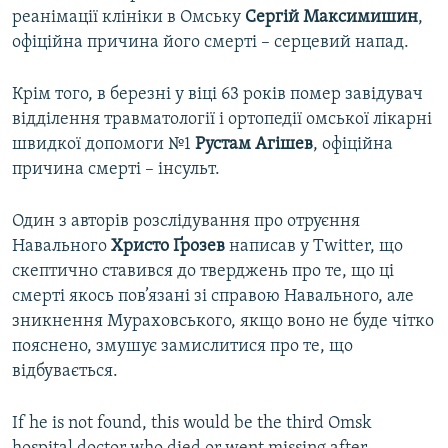
реанімації клініки в Омську
Сергій Максимишин
,
офіційна причина його смерті – серцевий напад.
Крім того, в березні у віці 63 років помер завідувач
відділення травматології і ортопедії омської лікарні
швидкої допомоги №1
Рустам Агішев
, офіційна
причина смерті – інсульт.
Один з авторів розслідування про отруєння
Навального
Христо Ґрозев
написав у Twitter, що
скептично ставився до тверджень про те, що ці
смерті якось пов’язані зі справою Навального, але
зникнення Мураховського, якщо воно не буде чітко
пояснено, змушує замислитися про те, що
відбувається.
If he is not found, this would be the third Omsk