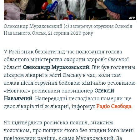
ВІДЕОУРОКИ «ELIFBE»
Русский
СВІДЧЕННЯ ОКУПАЦІЇ
Qırımtatar
Олександр Мураховський (с) заперечує отруєння Олексія
УКРАЇНСЬКА ПРОБЛЕМА КРИМУ
Навального, Омськ, 21 серпня 2020 року
ДОЛУЧАЙСЯ!
ІНФОГРАФІКА
У Росії зник безвісти під час полювання голова
обласного міністерства охорони здоров’я Омської
області
Олександр Мураховський
. Він був головним
Усі сайти RFE/RL
лікарем лікарні в місті Омську в час, коли там
лежав після отруєння бойовою хімічною речовиною
«Новічок» російський опозиціонер
Олексій
Навальний
. Напередодні несподівано померли ще
двоє лікарів тієї ж лікарні, інформує
Радіо Свобода
.
Як підтвердила російська поліція, зниклим
чоловіком, про пошуки якого без згадки його імені
повідомляли раніше, є саме Мураховський. За