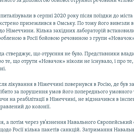
иненого за допомогою бойової отруйної речовини «Нова
италізували в серпні 2020 року після поїздки до міста
екстрено приземлився в Омську. По тому його вивезли в
до Німеччини. Кілька західних лабораторій встановили
робленою в Росії бойовою речовиною з групи «Новачок»
да стверджує, що отруєння не було. Представники влад
о те, що отрути «Новачок» ніколи не існувало, і про те, 
ні.
ля лікування в Німеччині повернувся в Росію, де був 
ібито за порушення умов його попереднього умовного 
ючи на реабілітації в Німеччині, не відзначився в інсп
дправлений до колонії.
я, а потім через ув’язнення Навального Європейський
одо Росії кілька пакетів санкцій. Затримання Наваль