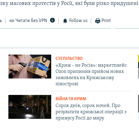
ку масових протестів у Росії, які були різко придушені
ь
Читати без VPN
Follow us
Print
СУСПІЛЬСТВО
«Крим – не Росія»: маркетплейс
Ozon припинив прийом нових
замовлень на Кримському
півострові
ВІЙНА ТА КРИМ
Сорок днів, сорок ночей. Про
результати кримської операції з
примусу Росії до миру