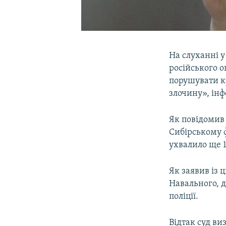
На слуханні у
російського 
порушувати к
злочину», ін
Як повідомив 
Сибірському ф
ухвалило ще 1
Як заявив із 
Навального, д
поліції.
Відтак суд ви