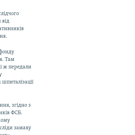
слідчого
 від
ативників
ня.
 фонду
я. Там
ді ж передали
у
 шпиталізації
ння, згідно з
иків ФСБ.
мому
сліди замаху