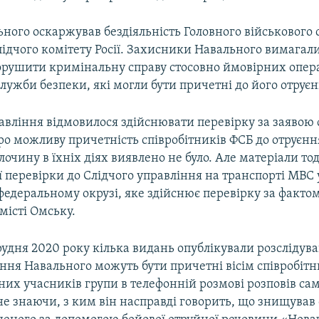
ного оскаржував бездіяльність Головного військового 
ідчого комітету Росії. Захисники Навального вимагали
орушити кримінальну справу стосовно ймовірних опер
лужби безпеки, які могли бути причетні до його отруєн
равління відмовилося здійснювати перевірку за заявою
ро можливу причетність співробітників ФСБ до отруєнн
лочину в їхніх діях виявлено не було. Але матеріали то
 перевірки до Слідчого управління на транспорті МВС 
едеральному окрузі, яке здійснює перевірку за фактом
місті Омську.
удня 2020 року кілька видань опублікували розслідува
ння Навального можуть бути причетні вісім співробітн
них учасників групи в телефонній розмові розповів са
е знаючи, з ким він насправді говорить, що знищував 