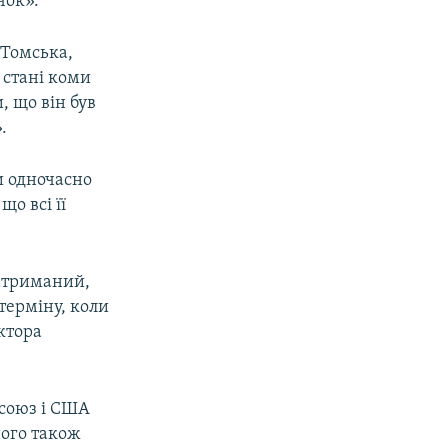
чок».
 Томська,
 стані коми
, що він був
.
и одночасно
що всі її
затриманий,
терміну, коли
ектора
 союз і США
ного також