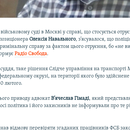
 військовому суді в Москві у справі, що стосується отру
опозиціонера
Олексія Навального
, з’ясувалося, що поліц
римінальну справу за фактом цього отруєння, бо «не в
формує
Радіо Свобода
.
суддя, таке рішення Слідче управління на транспорті 
едеральному окрузі, на території якого було здійснене
0 лютого.
цього приводу адвокат
В’ячеслав Гімаді
, який представл
осі політика і його захисників не інформували про те 
знав відмову перевіряти згаданих працівників ФСБ за