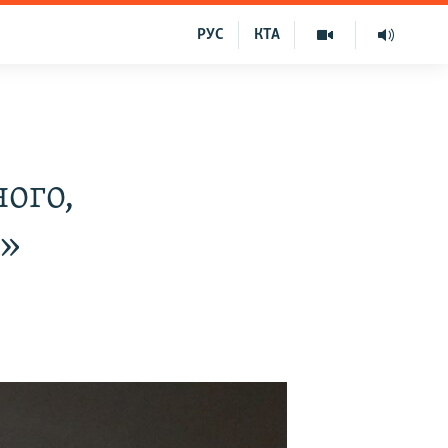
РУС
КТА
ого,
у»