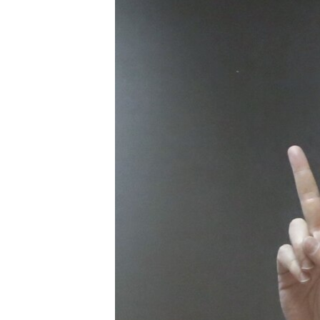
ВІДЕОУРОКИ «ELIFBE»
СВІДЧЕННЯ ОКУПАЦІЇ
УКРАЇНСЬКА ПРОБЛЕМА КРИМУ
ІНФОГРАФІКА