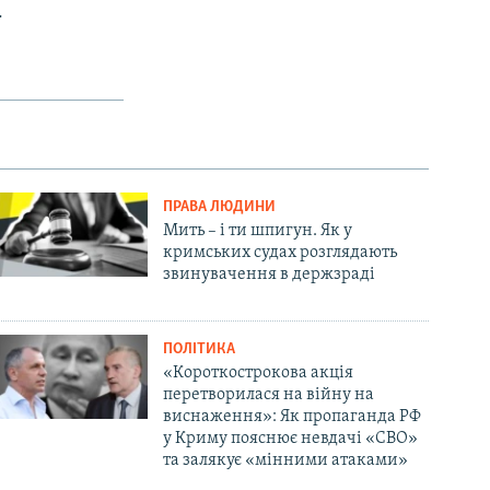
.
ПРАВА ЛЮДИНИ
Мить – і ти шпигун. Як у
кримських судах розглядають
звинувачення в держзраді
ПОЛІТИКА
«Короткострокова акція
перетворилася на війну на
виснаження»: Як пропаганда РФ
у Криму пояснює невдачі «СВО»
та залякує «мінними атаками»