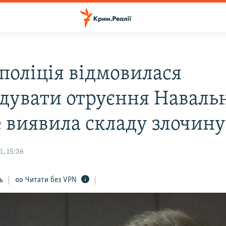
 поліція відмовилася
ідувати отруєння Навальн
е виявила складу злочин
, 15:36
ь
Читати без VPN