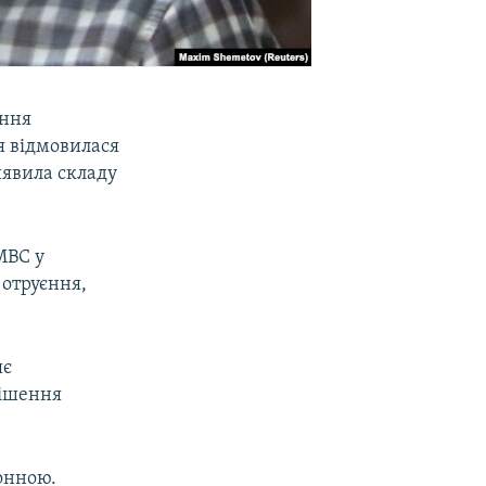
єння
ія відмовилася
иявила складу
МВС у
 отруєння,
яє
рішення
конною.