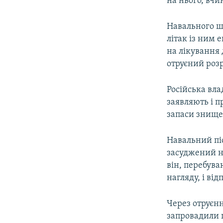
на нього, вч
Навального шп
літак із ним 
на лікування 
отруєний роз
Російська вла
заявляють і пр
запаси знище
Навальний піс
засуджений н
він, перебува
нагляду, і ві
Через отруєнн
запровадили щ