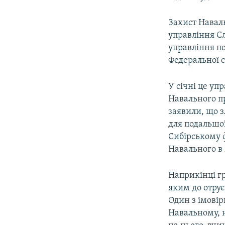
Захист Наваль
управління Сл
управління п
Федеральної с
У січні це уп
Навального п
заявили, що з
для подальшої
Сибірському ф
Навального в 
Наприкінці гр
яким до отрує
Один з імовір
Навальному, н