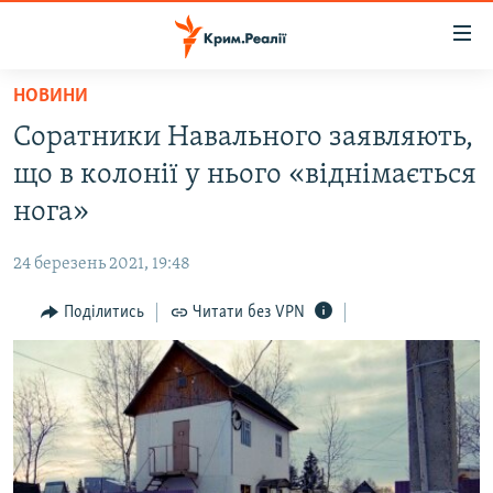
Доступність
посилання
Перейти
НОВИНИ
до
НОВИНИ
Соратники Навального заявляють,
основного
ВОДА.КРИМ
матеріалу
що в колонії у нього «віднімається
ВІДЕО ТА ФОТО
Перейти
нога»
до
ПОЛІТИКА
основної
24 березень 2021, 19:48
БЛОГИ
навігації
Перейти
Поділитись
Читати без VPN
ПОГЛЯД
до
ІНТЕРВ'Ю
пошуку
ВСЕ ЗА ДЕНЬ
СПЕЦПРОЕКТИ
ЯК ОБІЙТИ БЛОКУВАННЯ
ДЕПОРТАЦІЯ