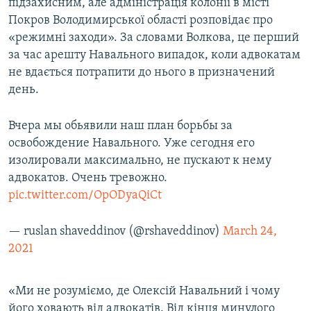
підзахисним, але адміністрація колонії в місті
Покров Володимирської області розповідає про
«режимні заходи». За словами Волкова, це перший
за час арешту Навального випадок, коли адвокатам
не вдається потрапити до нього в призначений
день.
Вчера мы обьявили наш план борьбы за
освобождение Навального. Уже сегодня его
изолировали максимально, не пускают к нему
адвокатов. Очень тревожно.
pic.twitter.com/OpODyaQiCt
— ruslan shaveddinov (@rshaveddinov)
March 24,
2021
«Ми не розуміємо, де Олексій Навальний і чому
його ховають від адвокатів. Від кінця минулого