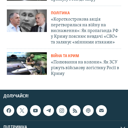
ПОЛІТИКА
«Короткострокова акція
перетворилася на війну на
виснаження»: Як пропаганда РФ
у Криму пояснює невдачі «СВО»
та залякує «мінними атаками»
ВІЙНА ТА КРИМ
«Полювання на колони». Як ЗСУ
ріжуть військову логістику Росії в
Криму
ДОЛУЧАЙСЯ!
ПІДТРИМКА