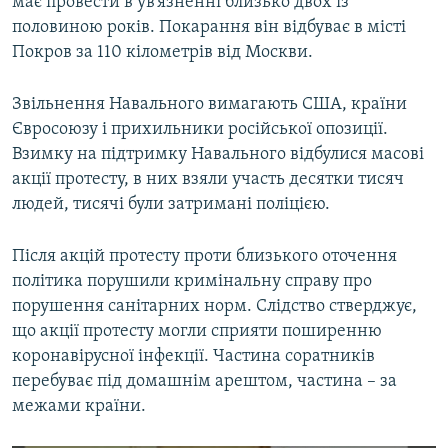
має провести в ув’язненні близько двох із
половиною років. Покарання він відбуває в місті
Покров за 110 кілометрів від Москви.
Звільнення Навального вимагають США, країни
Євросоюзу і прихильники російської опозиції.
Взимку на підтримку Навального відбулися масові
акції протесту, в них взяли участь десятки тисяч
людей, тисячі були затримані поліцією.
Після акцій протесту проти близького оточення
політика порушили кримінальну справу про
порушення санітарних норм. Слідство стверджує,
що акції протесту могли сприяти поширенню
коронавірусної інфекції. Частина соратників
перебуває під домашнім арештом, частина – за
межами країни.