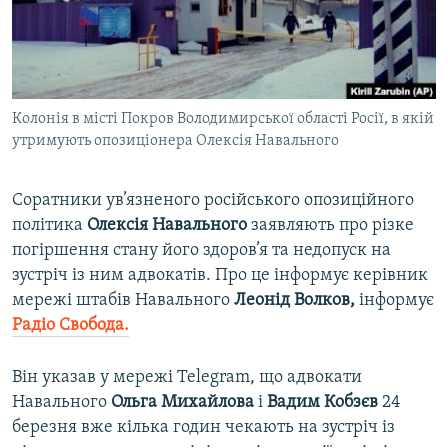
ВІДЕОУРОКИ «ELIFBE»
Русский
СВІДЧЕННЯ ОКУПАЦІЇ
Qırımtatar
УКРАЇНСЬКА ПРОБЛЕМА КРИМУ
Колонія в місті Покров Володимирської області Росії, в якій
ДОЛУЧАЙСЯ!
ІНФОГРАФІКА
утримують опозиціонера Олексія Навального
Соратники ув’язненого російського опозиційного
Усі сайти RFE/RL
політика
Олексія Навального
заявляють про різке
погіршення стану його здоров’я та недопуск на
зустріч із ним адвокатів. Про це інформує керівник
мережі штабів Навального
Леонід Волков,
інформує
Радіо Свобода.
Він указав у мережі Telegram, що адвокати
Навального
Ольга Михайлова
і
Вадим Кобзєв
24
березня вже кілька годин чекають на зустріч із