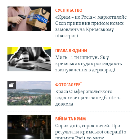
СУСПІЛЬСТВО
«Крим – не Росія»: маркетплейс
Ozon припинив прийом нових
замовлень на Кримському
півострові
ПРАВА ЛЮДИНИ
Мить – і ти шпигун. Як у
кримських судах розглядають
звинувачення в держзраді
ФОТОГАЛЕРЕЇ
Краса Сімферопольського
водосховища та занедбаність
довкола
ВІЙНА ТА КРИМ
Сорок днів, сорок ночей. Про
результати кримської операції з
примусу Росії до миру