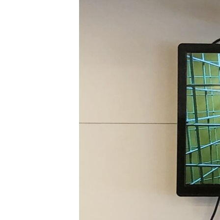
ВІДЕОУРОКИ «ELIFBE»
СВІДЧЕННЯ ОКУПАЦІЇ
УКРАЇНСЬКА ПРОБЛЕМА КРИМУ
ІНФОГРАФІКА