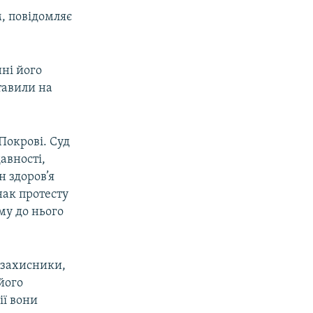
, повідомляє
ні його
тавили на
Покрові. Суд
авності,
н здоров’я
нак протесту
му до нього
озахисники,
 його
ії вони