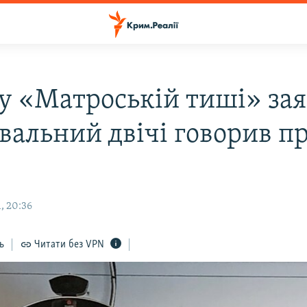
: у «Матроській тиші» за
вальний двічі говорив п
, 20:36
ь
Читати без VPN