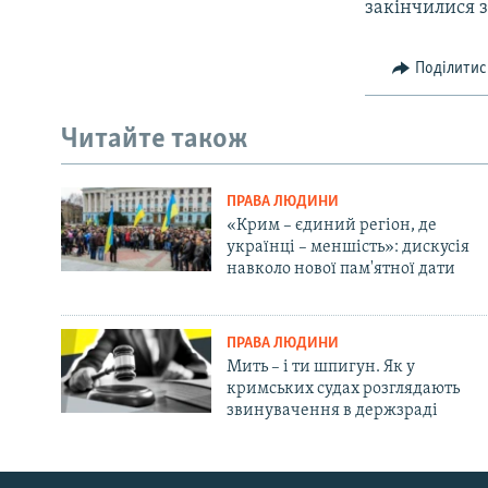
закінчилися 
Поділитис
Читайте також
ПРАВА ЛЮДИНИ
«Крим – єдиний регіон, де
українці – меншість»: дискусія
навколо нової пам'ятної дати
ПРАВА ЛЮДИНИ
Мить – і ти шпигун. Як у
кримських судах розглядають
звинувачення в держзраді
Русский