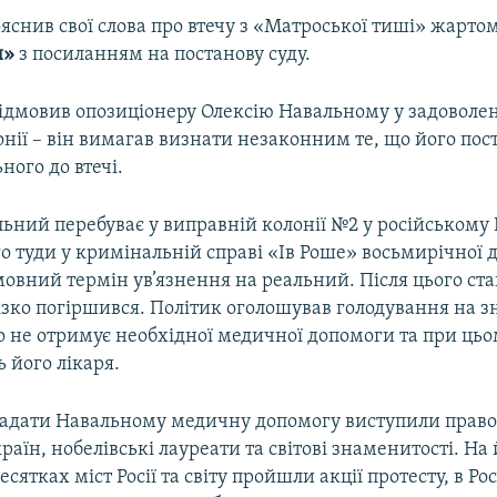
снив свої слова про втечу з «Матроської тиші» жартом
и»
з посиланням на постанову суду.
відмовив опозиціонеру Олексію Навальному у задоволен
онії – він вимагав визнати незаконним те, що його пос
ного до втечі.
ьний перебуває у виправній колонії №2 у російському 
о туди у кримінальній справі «Ів Роше» восьмирічної д
вний термін ув’язнення на реальний. Після цього ста
зко погіршився. Політик оголошував голодування на з
о не отримує необхідної медичної допомоги та при цьо
 його лікаря.
надати Навальному медичну допомогу виступили прав
раїн, нобелівські лауреати та світові знаменитості. На
сятках міст Росії та світу пройшли акції протесту, в Рос