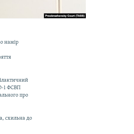
ро намір
зяття
офілактичний
ЗО-1 ФСВП
ального про
а, схильна до