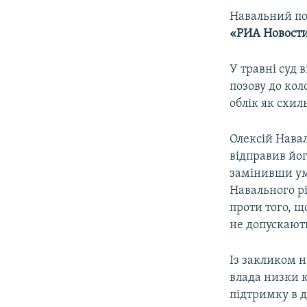
Навальний поя
«РИА Новост
У травні суд 
позову до кол
облік як схиль
Олексій Навал
відправив йог
замінивши умо
Навального рі
проти того, щ
не допускають
Із закликом 
влада низки к
підтримку в де