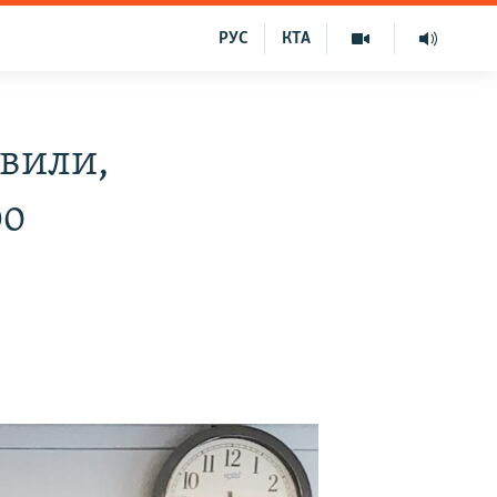
РУС
КТА
явили,
ро