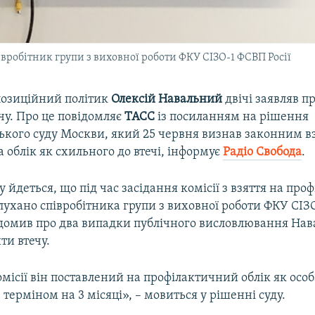
вробітник групи з виховної роботи ФКУ СІЗО-1 ФСВП Росії
позиційний політик
Олексій Навальний
двічі заявляв п
чу. Про це повідомляє
ТАСС
із посиланням на рішення
кого суду Москви, який 25 червня визнав законним в
 облік як схильного до втечі, інформує
Радіо Свобода
.
у йдеться, що під час засідання комісії з взяття на пр
слухано співробітника групи з виховної роботи ФКУ СІ
відомив про два випадки публічного висловлювання Нав
ти втечу.
ісії він поставлений на профілактичний облік як особ
, терміном на 3 місяці», – мовиться у рішенні суду.