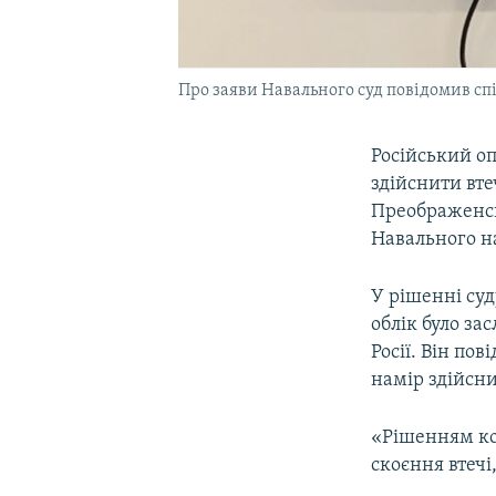
Про заяви Навального суд повідомив спі
Російський о
здійснити вте
Преображенсь
Навального на
У рішенні суд
облік було за
Росії. Він по
намір здійсни
«Рішенням ком
скоєння втечі