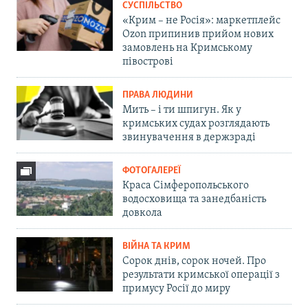
СУСПІЛЬСТВО
«Крим – не Росія»: маркетплейс
Ozon припинив прийом нових
замовлень на Кримському
півострові
ПРАВА ЛЮДИНИ
Мить – і ти шпигун. Як у
кримських судах розглядають
звинувачення в держзраді
ФОТОГАЛЕРЕЇ
Краса Сімферопольського
водосховища та занедбаність
довкола
ВІЙНА ТА КРИМ
Сорок днів, сорок ночей. Про
результати кримської операції з
примусу Росії до миру