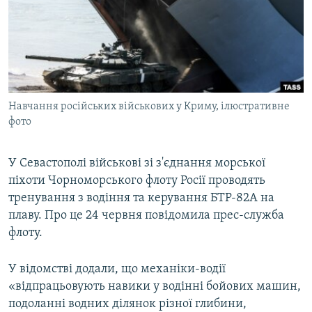
ВІДЕОУРОКИ «ELIFBE»
Русский
СВІДЧЕННЯ ОКУПАЦІЇ
Qırımtatar
УКРАЇНСЬКА ПРОБЛЕМА КРИМУ
ДОЛУЧАЙСЯ!
ІНФОГРАФІКА
Навчання російських військових у Криму, ілюстративне
фото
Усі сайти RFE/RL
У Севастополі військові зі з'єднання морської
піхоти Чорноморського флоту Росії проводять
тренування з водіння та керування БТР-82А на
плаву. Про це 24 червня повідомила прес-служба
флоту.
У відомстві додали, що механіки-водії
«відпрацьовують навики у водінні бойових машин,
подоланні водних ділянок різної глибини,