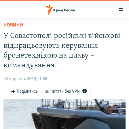
Доступність
посилання
Перейти
НОВИНИ
до
НОВИНИ
У Севастополі російські військові
основного
ВОДА.КРИМ
матеріалу
відпрацьовують керування
ВІДЕО ТА ФОТО
Перейти
бронетехнікою на плаву –
до
ПОЛІТИКА
командування
основної
БЛОГИ
навігації
24 червень 2019, 11:55
Перейти
ПОГЛЯД
до
Поділитись
Читати без VPN
ІНТЕРВ'Ю
пошуку
ВСЕ ЗА ДЕНЬ
СПЕЦПРОЕКТИ
ЯК ОБІЙТИ БЛОКУВАННЯ
ДЕПОРТАЦІЯ