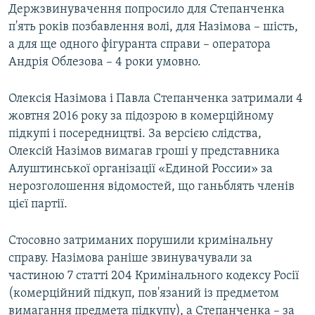
Держзвинувачення попросило для Степанченка
п'ять років позбавлення волі, для Назімова – шість,
а для ще одного фігуранта справи – оператора
Андрія Облезова – 4 роки умовно.
Олексія Назімова і Павла Степанченка затримали 4
жовтня 2016 року за підозрою в комерційному
підкупі і посередництві. За версією слідства,
Олексій Назімов вимагав гроші у представника
Алуштинської організації «Единой России» за
нерозголошення відомостей, що ганьблять членів
цієї партії.
Стосовно затриманих порушили кримінальну
справу. Назімова раніше звинувачували за
частиною 7 статті 204 Кримінального кодексу Росії
(комерційний підкуп, пов'язаний із предметом
вимагання предмета підкупу), а Степанченка – за