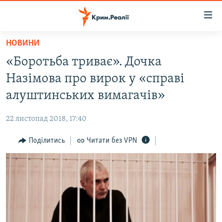
Доступність
посилання
Перейти
НОВИНИ
до
НОВИНИ
«Боротьба триває». Дочка
основного
ВОДА.КРИМ
матеріалу
Назімова про вирок у «справі
ВІДЕО ТА ФОТО
Перейти
алуштинських вимагачів»
до
ПОЛІТИКА
основної
22 листопад 2018, 17:40
БЛОГИ
навігації
Перейти
Поділитись
Читати без VPN
ПОГЛЯД
до
ІНТЕРВ'Ю
пошуку
ВСЕ ЗА ДЕНЬ
СПЕЦПРОЕКТИ
ЯК ОБІЙТИ БЛОКУВАННЯ
ДЕПОРТАЦІЯ