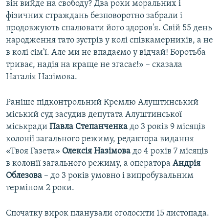
він вийде на свободу? Два роки моральних і
фізичних страждань безповоротно забрали і
продовжують спалювати його здоров'я. Свій 55 день
народження тато зустрів у колі співкамерників, а не
в колі сім'ї. Але ми не впадаємо у відчай! Боротьба
триває, надія на краще не згасає!» – сказала
Наталія Назімова.
Раніше підконтрольний Кремлю Алуштинський
міський суд засудив депутата Алуштинської
міськради
Павла Степанченка
до 3 років 9 місяців
колонії загального режиму, редактора видання
«Твоя Газета»
Олексія Назімова
до 4 років 7 місяців
в колонії загального режиму, а оператора
Андрія
Облезова
– до 3 років умовно і випробувальним
терміном 2 роки.
Спочатку вирок планували оголосити 15 листопада.