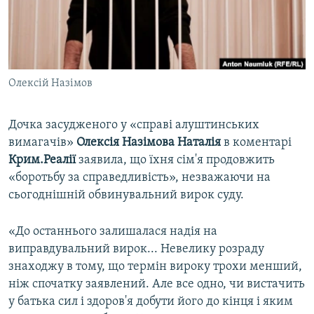
ВІДЕОУРОКИ «ELIFBE»
Русский
СВІДЧЕННЯ ОКУПАЦІЇ
Qırımtatar
УКРАЇНСЬКА ПРОБЛЕМА КРИМУ
Олексій Назімов
ДОЛУЧАЙСЯ!
ІНФОГРАФІКА
Дочка засудженого у «справі алуштинських
вимагачів»
Олексія Назімова
Наталія
в коментарі
Усі сайти RFE/RL
Крим.Реалії
заявила, що їхня сім'я продовжить
«боротьбу за справедливість», незважаючи на
сьогоднішній обвинувальний вирок суду.
«До останнього залишалася надія на
виправдувальний вирок... Невелику розраду
знаходжу в тому, що термін вироку трохи менший,
ніж спочатку заявлений. Але все одно, чи вистачить
у батька сил і здоров'я добути його до кінця і яким