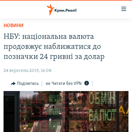
Доступність
посилання
Перейти
НОВИНИ
до
НОВИНИ
НБУ: національна валюта
основного
ВОДА.КРИМ
матеріалу
продовжує наближатися до
ВІДЕО ТА ФОТО
Перейти
позначки 24 гривні за долар
до
ПОЛІТИКА
основної
24 вересень 2019, 16:08
БЛОГИ
навігації
Перейти
Поділитись
Читати без VPN
ПОГЛЯД
до
ІНТЕРВ'Ю
пошуку
ВСЕ ЗА ДЕНЬ
СПЕЦПРОЕКТИ
ЯК ОБІЙТИ БЛОКУВАННЯ
ДЕПОРТАЦІЯ