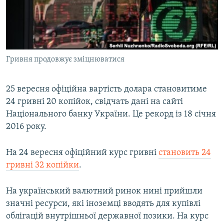
ВІДЕОУРОКИ «ELIFBE»
Русский
СВІДЧЕННЯ ОКУПАЦІЇ
Qırımtatar
УКРАЇНСЬКА ПРОБЛЕМА КРИМУ
Гривня продовжує зміцнюватися
ДОЛУЧАЙСЯ!
ІНФОГРАФІКА
25 вересня офіційна вартість долара становитиме
24 гривні 20 копійок, свідчать дані на сайті
Усі сайти RFE/RL
Національного банку України. Це рекорд із 18 січня
2016 року.
На 24 вересня офіційний курс гривні
становить 24
гривні 32 копійки
.
На український валютний ринок нині прийшли
значні ресурси, які іноземці вводять для купівлі
облігацій внутрішньої державної позики. На курс