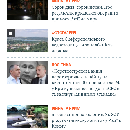
ВІЙНА ТА КРИМ
Сорок днів, сорок ночей. Про
результати кримської операції з
примусу Росії до миру
ФОТОГАЛЕРЕЇ
Краса Сімферопольського
водосховища та занедбаність
довкола
ПОЛІТИКА
«Короткострокова акція
перетворилася на війну на
виснаження»: Як пропаганда РФ
у Криму пояснює невдачі «СВО»
та залякує «мінними атаками»
ВІЙНА ТА КРИМ
«Полювання на колони». Як ЗСУ
ріжуть військову логістику Росії в
Криму