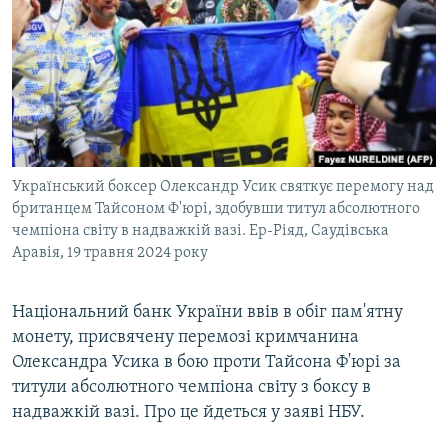
ВІДЕОУРОКИ «ELIFBE»
Русский
СВІДЧЕННЯ ОКУПАЦІЇ
Qırımtatar
УКРАЇНСЬКА ПРОБЛЕМА КРИМУ
ДОЛУЧАЙСЯ!
ІНФОГРАФІКА
Український боксер Олександр Усик святкує перемогу над
британцем Тайсоном Ф'юрі, здобувши титул абсолютного
Усі сайти RFE/RL
чемпіона світу в надважкій вазі. Ер-Ріяд, Саудівська
Аравія, 19 травня 2024 року
Національний банк України ввів в обіг пам'ятну
монету, присвячену перемозі кримчанина
Олександра Усика в бою проти Тайсона Ф'юрі за
титули абсолютного чемпіона світу з боксу в
надважкій вазі. Про це йдеться у заяві НБУ.