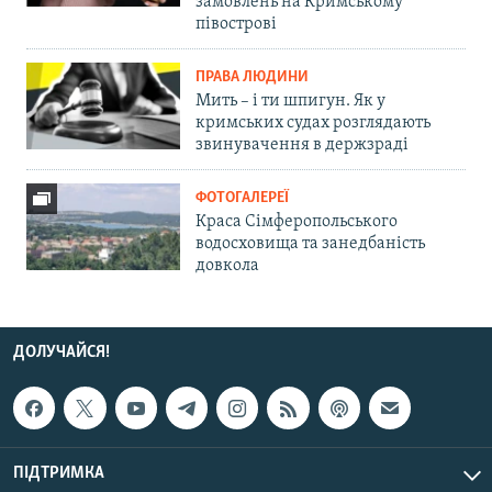
замовлень на Кримському
півострові
ПРАВА ЛЮДИНИ
Мить – і ти шпигун. Як у
кримських судах розглядають
звинувачення в держзраді
ФОТОГАЛЕРЕЇ
Краса Сімферопольського
водосховища та занедбаність
довкола
ДОЛУЧАЙСЯ!
ПІДТРИМКА