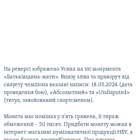
На реверсі зображено Усика на тлі монумента
«Батьківщина-мати». Внизу зліва та праворуч від
силуету чемпіона вказані написи: 18.05.2024 (дата
проведення бою), «Абсолютний» та «Undisputed»
(титул, завойований спортсменом).
Монета має номінал у п'ять гривень, її тираж
обмежений – 50 тисяч. Придбати монету можна в
інтернет-магазині нумізматичної продукції НБУ, а