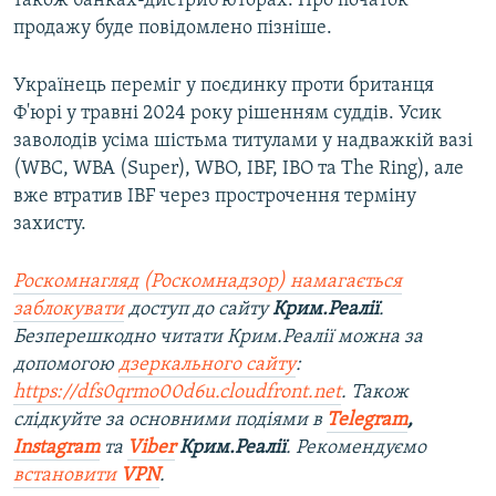
також банках-дистриб'юторах. Про початок
продажу буде повідомлено пізніше.
Українець переміг у поєдинку проти британця
Ф'юрі у травні 2024 року рішенням суддів. Усик
заволодів усіма шістьма титулами у надважкій вазі
(WBC, WBA (Super), WBO, IBF, IBO та The Ring), але
вже втратив IBF через прострочення терміну
захисту.
Роскомнагляд (Роскомнадзор) намагається
заблокувати
доступ до сайту
Крим.Реалії
.
Безперешкодно читати Крим.Реалії можна за
допомогою
дзеркального сайту
:
https://dfs0qrmo00d6u.cloudfront.net
. Також
слідкуйте за основними подіями в
Telegram
,
Instagram
та
Viber
Крим.Реалії
. Рекомендуємо
встановити
VPN
.