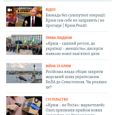
ВІДЕО
Блокада без сухопутної операції:
Крим сам себе не заправить і не
прогодує | Крим.Реалії
ПРАВА ЛЮДИНИ
«Крим – єдиний регіон, де
українці – меншість»: дискусія
навколо нової пам'ятної дати
ВІЙНА ТА КРИМ
Російська влада обіцяє закрити
морський шлях українським
БпЛА до Севастополя. Чи реально
це?
СУСПІЛЬСТВО
«Крим – не Росія»: маркетплейс
Ozon припинив прийом нових