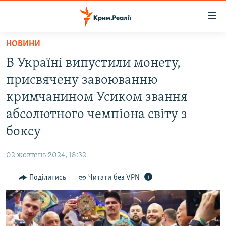
Доступність
посилання
Перейти
НОВИНИ
до
НОВИНИ
В Україні випустили монету,
основного
ВОДА.КРИМ
матеріалу
присвячену завоюванню
ВІДЕО ТА ФОТО
Перейти
кримчанином Усиком звання
до
ПОЛІТИКА
абсолютного чемпіона світу з
основної
БЛОГИ
навігації
боксу
Перейти
ПОГЛЯД
до
02 жовтень 2024, 18:32
ІНТЕРВ'Ю
пошуку
Поділитись
Читати без VPN
ВСЕ ЗА ДЕНЬ
СПЕЦПРОЕКТИ
ЯК ОБІЙТИ БЛОКУВАННЯ
ДЕПОРТАЦІЯ