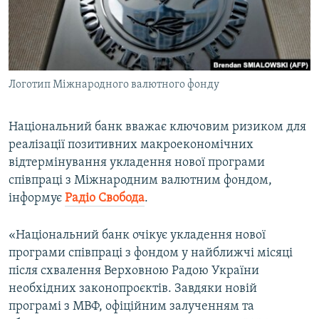
ВІДЕОУРОКИ «ELIFBE»
Русский
СВІДЧЕННЯ ОКУПАЦІЇ
Qırımtatar
УКРАЇНСЬКА ПРОБЛЕМА КРИМУ
Логотип Міжнародного валютного фонду
ДОЛУЧАЙСЯ!
ІНФОГРАФІКА
Національний банк вважає ключовим ризиком для
реалізації позитивних макроекономічних
Усі сайти RFE/RL
відтермінування укладення нової програми
співпраці з Міжнародним валютним фондом,
інформує
Радіо Свобода
.
«Національний банк очікує укладення нової
програми співпраці з фондом у найближчі місяці
після схвалення Верховною Радою України
необхідних законопроєктів. Завдяки новій
програмі з МВФ, офіційним залученням та