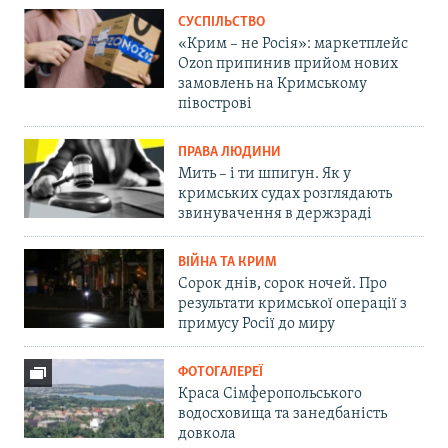
СУСПІЛЬСТВО
«Крим – не Росія»: маркетплейс
Ozon припинив прийом нових
замовлень на Кримському
півострові
ПРАВА ЛЮДИНИ
Мить – і ти шпигун. Як у
кримських судах розглядають
звинувачення в держзраді
ВІЙНА ТА КРИМ
Сорок днів, сорок ночей. Про
результати кримської операції з
примусу Росії до миру
ФОТОГАЛЕРЕЇ
Краса Сімферопольського
водосховища та занедбаність
довкола