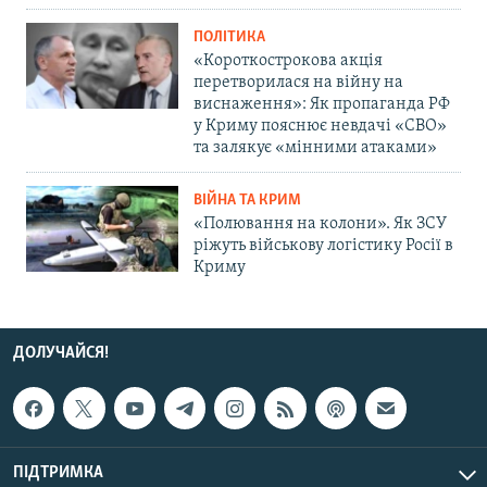
ПОЛІТИКА
«Короткострокова акція
перетворилася на війну на
виснаження»: Як пропаганда РФ
у Криму пояснює невдачі «СВО»
та залякує «мінними атаками»
ВІЙНА ТА КРИМ
«Полювання на колони». Як ЗСУ
ріжуть військову логістику Росії в
Криму
ДОЛУЧАЙСЯ!
ПІДТРИМКА