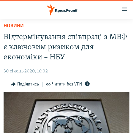
Доступність
посилання
Перейти
НОВИНИ
до
НОВИНИ
Відтермінування співпраці з МВФ
основного
ВОДА.КРИМ
матеріалу
є ключовим ризиком для
ВІДЕО ТА ФОТО
Перейти
економіки – НБУ
до
ПОЛІТИКА
основної
30 січень 2020, 16:02
БЛОГИ
навігації
Перейти
Поділитись
Читати без VPN
ПОГЛЯД
до
ІНТЕРВ'Ю
пошуку
ВСЕ ЗА ДЕНЬ
СПЕЦПРОЕКТИ
ЯК ОБІЙТИ БЛОКУВАННЯ
ДЕПОРТАЦІЯ