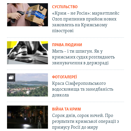
СУСПІЛЬСТВО
«Крим – не Росія»: маркетплейс
Ozon припинив прийом нових
замовлень на Кримському
півострові
ПРАВА ЛЮДИНИ
Мить – і ти шпигун. Як у
кримських судах розглядають
звинувачення в держзраді
ФОТОГАЛЕРЕЇ
Краса Сімферопольського
водосховища та занедбаність
довкола
ВІЙНА ТА КРИМ
Сорок днів, сорок ночей. Про
результати кримської операції з
примусу Росії до миру