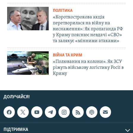
ПОЛІТИКА
«Короткострокова акція
перетворилася на війну на
виснаження»: Як пропаганда РФ
у Криму пояснює невдачі «СВО»
та залякує «мінними атаками»
ВІЙНА ТА КРИМ
«Полювання на колони». Як ЗСУ
ріжуть військову логістику Росії в
Криму
ДОЛУЧАЙСЯ!
ПІДТРИМКА