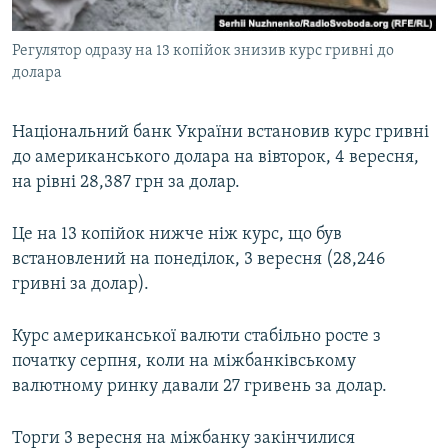
ВІДЕОУРОКИ «ELIFBE»
Русский
Регулятор одразу на 13 копійок знизив курс гривні до
СВІДЧЕННЯ ОКУПАЦІЇ
Qırımtatar
долара
УКРАЇНСЬКА ПРОБЛЕМА КРИМУ
ДОЛУЧАЙСЯ!
ІНФОГРАФІКА
Національний банк України встановив курс гривні
до американського долара на вівторок, 4 вересня,
на рівні 28,387 грн за долар.
Усі сайти RFE/RL
Це на 13 копійок нижче ніж курс, що був
встановлений на понеділок, 3 вересня (28,246
гривні за долар).
Курс американської валюти стабільно росте з
початку серпня, коли на міжбанківському
валютному ринку давали 27 гривень за долар.
Торги 3 вересня на міжбанку закінчилися