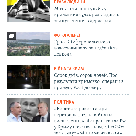
ПРАВА ЛЮДИНИ
Мить – і ти шпигун. Як у
кримських судах розглядають
звинувачення в держзраді
ФОТОГАЛЕРЕЇ
Краса Сімферопольського
водосховища та занедбаність
довкола
ВІЙНА ТА КРИМ
Сорок днів, сорок ночей. Про
результати кримської операції з
примусу Росії до миру
ПОЛІТИКА
«Короткострокова акція
перетворилася на війну на
виснаження»: Як пропаганда РФ
у Криму пояснює невдачі «СВО»
та залякує «мінними атаками»