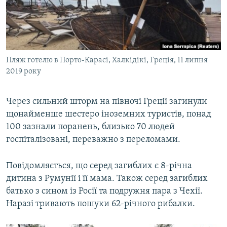
ВІДЕОУРОКИ «ELIFBE»
Русский
СВІДЧЕННЯ ОКУПАЦІЇ
Qırımtatar
УКРАЇНСЬКА ПРОБЛЕМА КРИМУ
Пляж готелю в Порто-Карасі, Халкідікі, Греція, 11 липня
ДОЛУЧАЙСЯ!
ІНФОГРАФІКА
2019 року
Через сильний шторм на півночі Греції загинули
Усі сайти RFE/RL
щонайменше шестеро іноземних туристів, понад
100 зазнали поранень, близько 70 людей
госпіталізовані, переважно з переломами.
Повідомляється, що серед загиблих є 8-річна
дитина з Румунії і її мама. Також серед загиблих
батько з сином із Росії та подружня пара з Чехії.
Наразі тривають пошуки 62-річного рибалки.