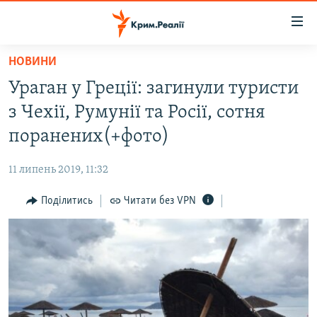
Доступність
посилання
Перейти
НОВИНИ
до
НОВИНИ
Ураган у Греції: загинули туристи
основного
ВОДА.КРИМ
матеріалу
з Чехії, Румунії та Росії, сотня
ВІДЕО ТА ФОТО
Перейти
поранених(+фото)
до
ПОЛІТИКА
основної
11 липень 2019, 11:32
БЛОГИ
навігації
Перейти
Поділитись
Читати без VPN
ПОГЛЯД
до
ІНТЕРВ'Ю
пошуку
ВСЕ ЗА ДЕНЬ
СПЕЦПРОЕКТИ
ЯК ОБІЙТИ БЛОКУВАННЯ
ДЕПОРТАЦІЯ