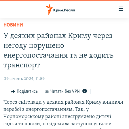
Доступність
посилання
Перейти
НОВИНИ
до
НОВИНИ
У деяких районах Криму через
основного
ВОДА.КРИМ
матеріалу
негоду порушено
ВІДЕО ТА ФОТО
Перейти
енергопостачання та не ходить
до
ПОЛІТИКА
транспорт
основної
БЛОГИ
навігації
09 січень 2024, 11:59
Перейти
ПОГЛЯД
до
Поділитись
Читати без VPN
ІНТЕРВ'Ю
пошуку
Через снігопади у деяких районах Криму виникли
ВСЕ ЗА ДЕНЬ
перебої з енергопостачанням. Так, у
СПЕЦПРОЕКТИ
Чорноморському районі знеструмлено дитячі
садки та школи, повідомила заступниця глави
ЯК ОБІЙТИ БЛОКУВАННЯ
ДЕПОРТАЦІЯ