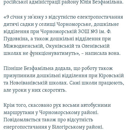
російської адміністрації району Юлія Безфамільна.
ВІДЕОУРОКИ «ELIFBE»
Русский
СВІДЧЕННЯ ОКУПАЦІЇ
«9 січня у зв'язку з відсутністю електропостачання
Qırımtatar
дитячі садки у селищі Чорноморське, дошкільне
УКРАЇНСЬКА ПРОБЛЕМА КРИМУ
відділення при Чорноморській ЗОШ №3 ім. Ф.
ДОЛУЧАЙСЯ!
ІНФОГРАФІКА
Пудовкіна, а також дошкільні відділення при
Міжводненській, Окунівській та Оленівській
школах не функціонуватимуть», – написала вона.
Усі сайти RFE/RL
Пізніше Безфамільна додала, що роботу також
призупинили дошкільні відділення при Кіровській
та Новоіванівській школах. Самі школи працюють,
але уроки у них скоротять.
Крім того, скасовано рух восьми автобусними
маршрутами у Чорноморському районі.
Повідомляється також про відсутність
енергопостачання у Білогірському районі.