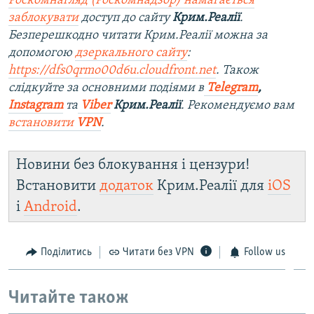
Роскомнагляд (Роскомнадзор) намагається
заблокувати
доступ до сайту
Крим.Реалії
.
Безперешкодно читати Крим.Реалії можна за
допомогою
дзеркального сайту
:
https://dfs0qrmo00d6u.cloudfront.net
. Також
слідкуйте за основними подіями в
Telegram
,
Instagram
та
Viber
Крим.Реалії
. Рекомендуємо вам
встановити
VPN
.
Новини без блокування і цензури!
Встановити
додаток
Крим.Реалії для
iOS
і
Android
.
Поділитись
Читати без VPN
Follow us
Читайте також