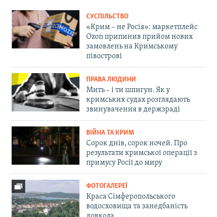
СУСПІЛЬСТВО
«Крим – не Росія»: маркетплейс
Ozon припинив прийом нових
замовлень на Кримському
півострові
ПРАВА ЛЮДИНИ
Мить – і ти шпигун. Як у
кримських судах розглядають
звинувачення в держзраді
ВІЙНА ТА КРИМ
Сорок днів, сорок ночей. Про
результати кримської операції з
примусу Росії до миру
ФОТОГАЛЕРЕЇ
Краса Сімферопольського
водосховища та занедбаність
довкола