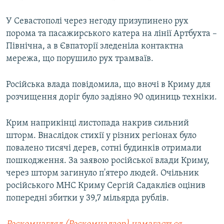
У Севастополі через негоду призупинено рух
порома та пасажирського катера на лінії Артбухта –
Північна, а в Євпаторії зледеніла контактна
мережа, що порушило рух трамваїв.
Російська влада повідомила, що вночі в Криму для
розчищення доріг було задіяно 90 одиниць техніки.
Крим наприкінці листопада накрив сильний
шторм. Внаслідок стихії у різних регіонах було
повалено тисячі дерев, сотні будинків отримали
пошкодження. За заявою російської влади Криму,
через шторм загинуло п'ятеро людей. Очільник
російського МНС Криму Сергій Садаклієв оцінив
попередні збитки у 39,7 мільярда рублів.