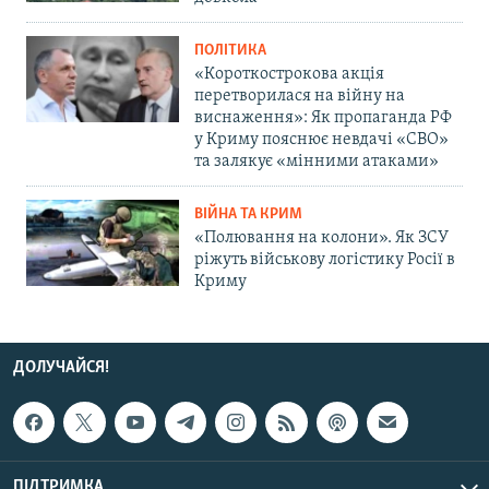
ПОЛІТИКА
«Короткострокова акція
перетворилася на війну на
виснаження»: Як пропаганда РФ
у Криму пояснює невдачі «СВО»
та залякує «мінними атаками»
ВІЙНА ТА КРИМ
«Полювання на колони». Як ЗСУ
ріжуть військову логістику Росії в
Криму
ДОЛУЧАЙСЯ!
ПІДТРИМКА