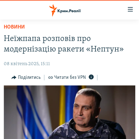
Доступність
посилання
Перейти
НОВИНИ
до
НОВИНИ
Неїжпапа розповів про
основного
ВОДА.КРИМ
матеріалу
модернізацію ракети «Нептун»
ВІДЕО ТА ФОТО
Перейти
до
08 квітень 2025, 15:11
ПОЛІТИКА
основної
БЛОГИ
Поділитись
Читати без VPN
навігації
Перейти
ПОГЛЯД
до
ІНТЕРВ'Ю
пошуку
ВСЕ ЗА ДЕНЬ
СПЕЦПРОЕКТИ
ЯК ОБІЙТИ БЛОКУВАННЯ
ДЕПОРТАЦІЯ