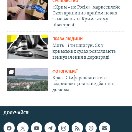
СУСПІЛЬСТВО
«Крим – не Росія»: маркетплейс
Ozon припинив прийом нових
замовлень на Кримському
півострові
ПРАВА ЛЮДИНИ
Мить – і ти шпигун. Як у
кримських судах розглядають
звинувачення в держзраді
ФОТОГАЛЕРЕЇ
Краса Сімферопольського
водосховища та занедбаність
довкола
ДОЛУЧАЙСЯ!