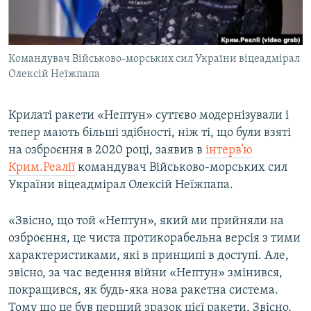
ВІДЕОУРОКИ «ELIFBE»
Русский
СВІДЧЕННЯ ОКУПАЦІЇ
Qırımtatar
Командувач Військово-морських сил України віцеадмірал
УКРАЇНСЬКА ПРОБЛЕМА КРИМУ
Олексій Неїжпапа
ДОЛУЧАЙСЯ!
ІНФОГРАФІКА
Крилаті ракети «Нептун» суттєво модернізували і
тепер мають більші здібності, ніж ті, що були взяті
на озброєння в 2020 році, заявив в
інтерв’ю
Усі сайти RFE/RL
Крим.Реалії
командувач Військово-морських сил
України віцеадмірал Олексій Неїжпапа.
«Звісно, що той «Нептун», який ми прийняли на
озброєння, це чиста протикорабельна версія з тими
характеристиками, які в принципі в доступі. Але,
звісно, за час ведення війни «Нептун» змінився,
покращився, як будь-яка нова ракетна система.
Тому що це був перший зразок цієї ракети. Звісно,