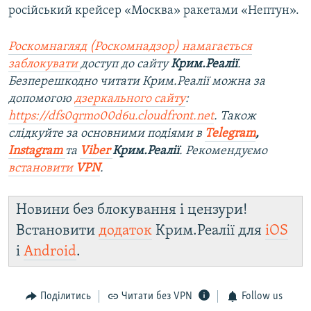
російський крейсер «Москва» ракетами «Нептун».
Роскомнагляд (Роскомнадзор) намагається
заблокувати
доступ до сайту
Крим.Реалії
.
Безперешкодно читати Крим.Реалії можна за
допомогою
дзеркального сайту
:
https://dfs0qrmo00d6u.cloudfront.net
. Також
слідкуйте за основними подіями в
Telegram
,
Instagram
та
Viber
Крим.Реалії
. Рекомендуємо
встановити
VPN
.
Новини без блокування і цензури!
Встановити
додаток
Крим.Реалії для
iOS
і
Android
.
Поділитись
Читати без VPN
Follow us