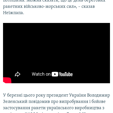
потоплена. Можна сказати, що це день берегових
ракетних військово-морських сил», – сказав
Неїжпапа.
У березні цього року президент України Володимир
Зеленський повідомив про випробування і бойове
застосування ракети українського виробництва з